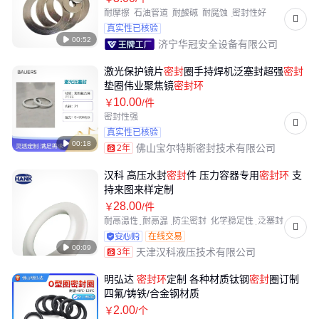
耐摩擦
石油管道
耐酸碱
耐腐蚀
密封性好
建筑化工管道
耐磨损
冲压成型
密封好
真实性已核验
耐压耐用

00:52
济宁华冠安全设备有限公司
激光保护镜片
密封
圈手持焊机泛塞封超强
密封
垫圈伟业聚焦镜
密封
环
10
.00
￥
/件
密封性强
真实性已核验

00:18
佛山宝尔特斯密封技术有限公司
2年
汉科 高压水封
密封
件 压力容器专用
密封
环
支
持来图来样定制
28
.00
￥
/件
耐高温性
耐高温
防尘密封
化学稳定性
泛塞封
低摩擦系数
橡胶非标密封
欧洲进口材料
在线交易
活塞杆密封

00:09
天津汉科液压技术有限公司
3年
明弘达
密封
环
定制 各种材质钛钢
密封
圈订制
四氟/铸铁/合金钢材质
2
.00
￥
/个