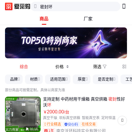
商品
厂家
综合
价格
筛选

品牌
材质
适用范围
厚度
是否定制
工
部分商品可按需定制，具体以商家为准
支持定制 中药材用干燥箱 真空烘箱
密封
性好
沃
环
2000
.00
￥
/台
真空干燥
非标真空烘箱
智能真空表
定时恒温
加热温度恒定
温度均匀
行业精选
在线交易

00:18
南京沃环科技实业有限公司
1年