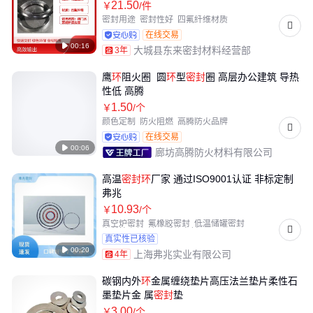
21
.50
￥
/件
密封用途
密封性好
四氟纤维材质
在线交易

00:16
大城县东来密封材料经营部
3年
鹰
环
阻火圈 圆
环
型
密封
圈 高层办公建筑 导热
性低 高腾
1
.50
￥
/个
颜色定制
防火阻燃
高腾防火品牌
在线交易

00:06
廊坊高腾防火材料有限公司
高温
密封
环
厂家 通过ISO9001认证 非标定制
弗兆
10
.93
￥
/个
真空炉密封
氟橡胶密封
低温储罐密封
高科技密封
液压系统密封
真实性已核验

00:20
上海弗兆实业有限公司
4年
碳钢内外
环
金属缠绕垫片高压法兰垫片柔性石
墨垫片金 属
密封
垫
3
.00
￥
/个