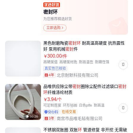
密封环
为您推荐精选好货
立即选购

黑色耐磨陶瓷
密封
环
耐高温高硬度 抗热震性
好 泵用机械
密封
件
300
.00
￥
/件
高硬度值
高硬度材质
耐高温性
耐磨性强
高温环境
碳化硅材质
工业密封
真实性已核验
北京耐默科技有限公司
4年
品唯供应除尘带
密封
圈除尘配件过滤袋口
密封
环
纤维涤纶材质
3
.94
￥
/个
可定制厚度
环形毡圈
白色ptfe
耐高温
耐磨不褪色
耐水洗
在线交易

00:26
南宫市品唯毛毡有限公司
3年
不锈钢双胀圈 双胀
环
管道修复 非开挖 无需破