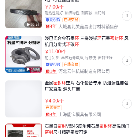
7
.00
￥
/个
耐热性能好
热传导性
耐腐蚀
自润滑
在线交易

00:14
大城县北关鑫昌密封材料销售部
4年
浸巴氏合金石墨
环
三拼浸锑
环
石墨
密封
环
风
机用分瓣式
环
碳
环
11
.00
￥
/个
加工定制
高纯石墨碳棒
传热快
密封性好
受热均匀
自润滑性
摩擦系数低
机械密封环
在线交易

00:24
河北云伟机械制造有限公司
1年
金属
密封
环
垫片 石化设备专用 防泄漏性能强
厂家直发 源头厂商
4
.00
￥
/个
在线交易
上海能宝模具有限公司
4年
石墨自
密封
V型45度角纯石墨
密封
环
高温阀门
密封
尺寸精确密度可定