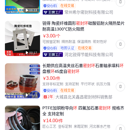
来图定制
耐候耐热
抗老化
汽车密封
柔性材料
在线交易

00:23
常州希尔密封科技有限公司
锐得 陶瓷纤维圆形
密封
环
硅酸铝耐火隔热垫片
耐高温1300℃防火阻燃
3
.00
￥
/个
可按需定制
隔热耐温
保温隔热
密封性好
质地柔韧
地图认证
在线交易

00:17
河北锐得节能科技有限公司
长期供应高温夹丝石墨
密封
环
石墨轴承填料
环
盘根
环
45度自
密封
环
3
.00
￥
/件
支持非标定制
支持定制
平行环状
抗压力强
冶金应用
化工应用
在线交易

00:23
大城县北关鑫昌密封材料销售部
2年
PTFE加铜粉导向
环
四氟加石墨
密封
环
规格齐
全 支持定制
14
.00
￥
/件
匠心工艺
非标定制
来图定制
河北衡水产地