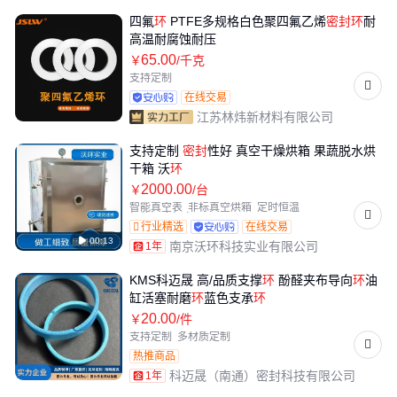
四氟
环
PTFE多规格白色聚四氟乙烯
密封
环
耐
高温耐腐蚀耐压
65
.00
￥
/千克
支持定制
在线交易
江苏林炜新材料有限公司
支持定制
密封
性好 真空干燥烘箱 果蔬脱水烘
干箱 沃
环
2000
.00
￥
/台
智能真空表
非标真空烘箱
定时恒温
加热温度恒定
行业精选
在线交易

00:13
南京沃环科技实业有限公司
1年
KMS科迈晟 高/品质支撑
环
酚醛夹布导向
环
油
缸活塞耐磨
环
蓝色支承
环
20
.00
￥
/件
支持定制
多材质定制
热推商品
科迈晟（南通）密封科技有限公司
1年