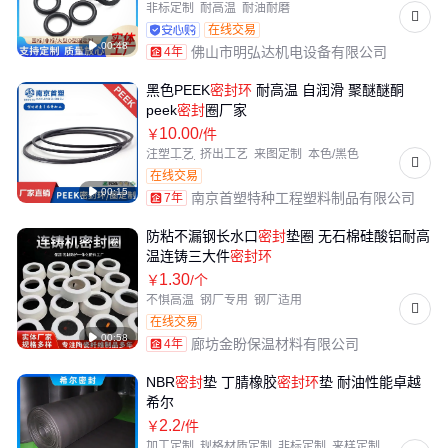
非标定制
耐高温
耐油耐磨
在线交易

00:48
佛山市明弘达机电设备有限公司
4年
黑色PEEK
密封
环
耐高温 自润滑 聚醚醚酮
peek
密封
圈厂家
10
.00
￥
/件
注塑工艺
挤出工艺
来图定制
本色/黑色
peek材料
在线交易

00:15
南京首塑特种工程塑料制品有限公司
7年
防粘不漏钢长水口
密封
垫圈 无石棉硅酸铝耐高
温连铸三大件
密封
环
1
.30
￥
/个
不惧高温
钢厂专用
钢厂适用
在线交易

00:58
廊坊金盼保温材料有限公司
4年
NBR
密封
垫 丁腈橡胶
密封
环
垫 耐油性能卓越
希尔
2
.2
￥
/件
加工定制
规格材质定制
非标定制
来样定制