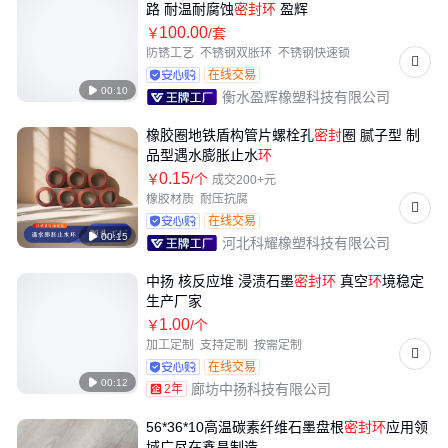
路 耐温耐腐蚀
密封
环
盈辉
100
.00
￥
/套
防锈工艺
不锈钢双胀环
不锈钢快速锁
坚固耐腐
在线交易

00:10
衡水盈辉橡塑科技有限公司
橡胶圈地铁盾构管片螺栓孔
密封
圈 腻子型 制
品型遇水膨胀止水
环
0
.15
￥
/个
成交200+元
橡胶材质
耐压抗腐
在线交易

00:15
河北科耀橡塑科技有限公司
中扬 核反应堆 浸渍石墨
密封
环
真空
环
境稳定
生产厂家
1
.00
￥
/个
加工定制
支持定制
按需定制
在线交易

00:12
廊坊中扬科技有限公司
2年
56*36*10高温碳素纤维石墨盘根
密封
环
应用领
域广尽在鑫昌制造