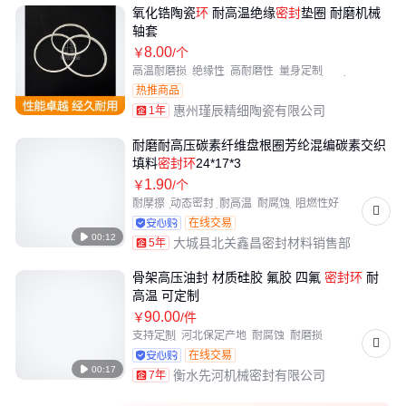
氧化锆陶瓷
环
耐高温绝缘
密封
垫圈 耐磨机械
轴套
8
.00
￥
/个
高温耐磨损
绝缘性
高耐磨性
量身定制
高温稳定性
抗热震
绝缘可靠
耐腐蚀
高硬度
热推商品
惠州瑾辰精细陶瓷有限公司
1年
耐磨耐高压碳素纤维盘根圈芳纶混编碳素交织
填料
密封
环
24*17*3
1
.90
￥
/个
耐摩擦
动态密封
耐高温
耐腐蚀
阻燃性好
化学稳定性好
纶纤维编织
化学稳定
在线交易
机械强度大

00:12
大城县北关鑫昌密封材料销售部
5年
骨架高压油封 材质硅胶 氟胶 四氟
密封
环
耐
高温 可定制
90
.00
￥
/件
支持定制
河北保定产地
耐腐蚀
耐磨损
dn60规格
持久耐磨
在线交易

00:17
衡水先河机械密封有限公司
7年