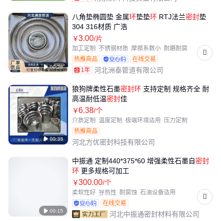
八角垫椭圆垫 金属
环
垫垫
环
RTJ法兰
密封
垫
304 316材质 广浩
3
.00
￥
/片
加工定制
不锈钢材质
摩擦系数小
耐磨耐腐
磨阻系数低
机械强度高
热推商品
在线交易

00:28
河北洲泰管道有限公司
1年
狼狗牌柔性石墨
密封
环
支持定制 规格齐全 耐
高温耐低温
密封
佳
6
.38
￥
/个
介质定制
温度定制
极端环境适用
压力定制
狼狗牌密封
热推商品

00:38
河北方优密封科技有限公司
中振通 定制440*375*60 增强柔性石墨自
密封
环
更多规格可加工
300
.00
￥
/个
柔软性好
导热性
耐腐蚀
石油设备适用
化工适用
玻纤增强
在线交易

00:15
河北中振通密封材料有限公司