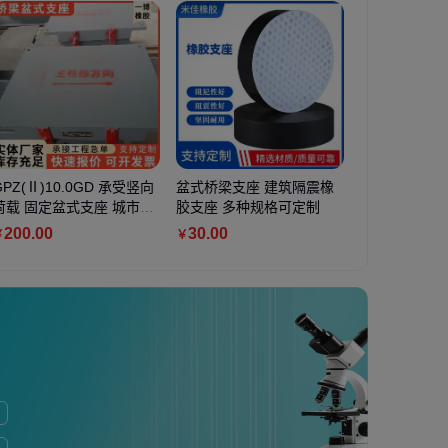
富锌底漆 储罐管
GPZ(Ⅱ)10.0GD 承受竖向
轮胎除臭剂 工业级多孔铝
盆式桥梁支座 建筑隔震橡
工业硫代硫酸钠 小颗
国贸四大系列
锈漆 阴极保护 耐
荷载 固定盆式支座 城市快
硅无机物与有机物复配化学
胶支座 多种规格可定制
明晶体大苏打 洗涤消
斜齿轮减速机
亚琅
速路 一博
品
原剂海波
备 整机销售
200
.00
37
.90
30
.00
1
.20
1500
.00
￥
￥
￥
￥
￥