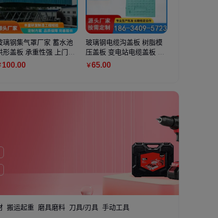
设备 车间专用 净
玻璃钢集气罩厂家 蓄水池
九瑞定制 多功能 低温柔性
玻璃钢电缆沟盖板 树脂模
水囊水池围油栏专用
迈威 钢格栅板
作棚 低噪音 多行
拱形盖板 承重性强 上门安
电子导电浆料快干银浆专用
压盖板 变电站电缆盖板 按
板硫化机橡胶热压成
板 生产厂家 
装
有机载体DL2126
需定制
机
重热浸锌格栅
万
100
.00
240
.00
65
.00
1
.88
万
25
.00
￥
￥
￥
￥
￥
材
搬运起重
磨具磨料
刀具/刃具
手动工具