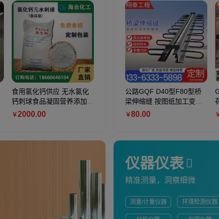
食用氯化钙供应 无水氯化
辉浩厂家直供污水处理用氧
公路GQF D40型F80型桥
水性无机
状
钙刺球食品凝固营养添加用
化钙颗粒 干燥剂 鱼塘养殖
梁伸缩缝 按图纸加工变形
材通用防
海合化工
消毒用生石灰块
缝
化学品 
2000
.00
670
.00
80
.00
21
.00
￥
￥
￥
￥
仪器仪表
精准测量，洞察细微
测量/计量仪器
环境检测仪器