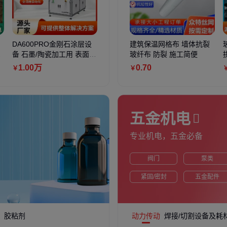
DA600PRO金刚石涂层设
快递自动无人化单件分离系
建筑保温网格布 墙体抗裂
鹏宇净化
定
备 石墨/陶瓷加工用 表面涂
统 智能视觉识别分拣 降低
玻纤布 防裂 施工简便
化无尘工
层处理设备
人工成本50%
业适配
1
.00
万
6
.00
万
0
.70
7
.80
￥
￥
￥
￥
五金机电
专业机电，五金必备
阀门
泵类
紧固/密封
五金配件
胶粘剂
动力传动
焊接/切割设备及耗