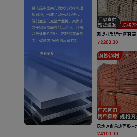
现货批发镀锌槽钢 高
钢 10#20# 一站式采
3300
.00
￥
快速运输高速拱形骨
砌块钢模板施工必备
4100
.00
￥