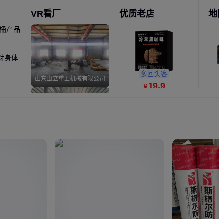
VR看厂
优质老店
地
漆桶产品
35
￥
对身体
多回头客
山东山立重工机械有限公司
19
.9
￥
实力商家
莲池区启达模具经营部
8
￥