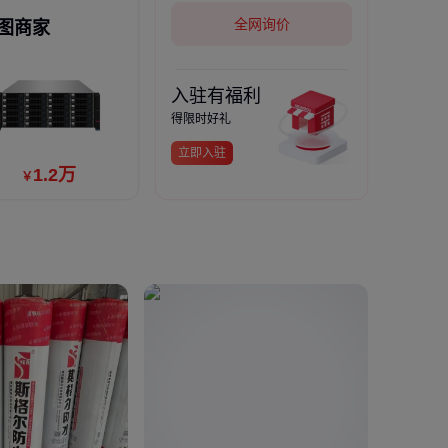
全网询价
图商家
多人复购
入驻有福利
69
￥
得限时好礼
立即入驻
1
.2
万
￥
25
￥