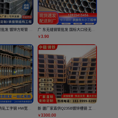
管批发 镀锌方矩管 道
广 东无缝钢管批发 国标大口径无缝
现货 厂家直供
管零售 耐腐蚀耐磨损
3
.90
￥
5B热轧工字钢 HW宽翼
新 疆厂家直供Q235B镀锌槽钢 工地
00 400x400 可定尺
建材u型钢 钢材加工
3300
.00
￥