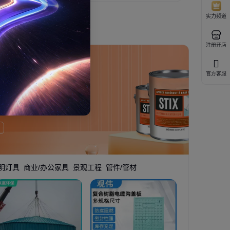
实力频道
注册开店
官方客服
明灯具
商业/办公家具
景观工程
管件/管材