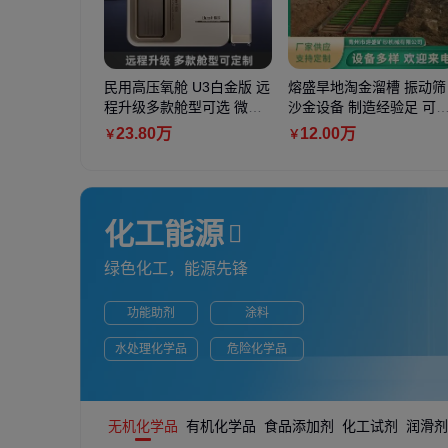
民用高压氧舱 U3白金版 远
熔盛旱地淘金溜槽 振动筛
程升级多款舱型可选 微压
沙金设备 制造经验足 可
氧舱厂家
制
23
.80
万
12
.00
万
￥
￥
化工能源
绿色化工，能源先锋
功能助剂
涂料
水处理化学品
危险化学品
无机化学品
有机化学品
食品添加剂
化工试剂
润滑剂