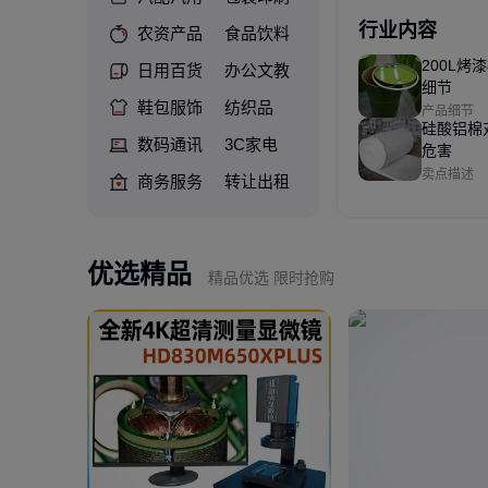
行业内容
农资产品
食品饮料
200L烤
日用百货
办公文教
细节
鞋包服饰
纺织品
产品细节
硅酸铝棉
数码通讯
3C家电
危害
卖点描述
商务服务
转让出租
优选精品
精品优选 限时抢购