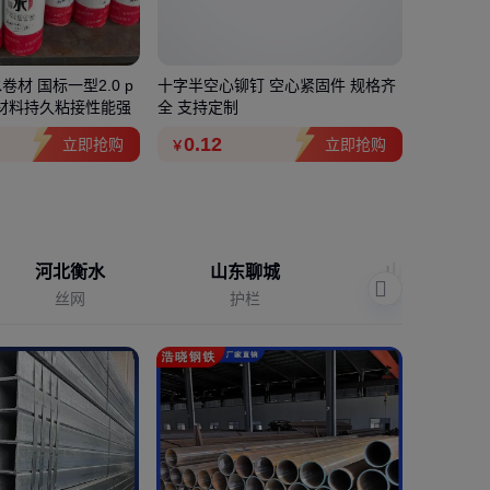
材 国标一型2.0 p
十字半空心铆钉 空心紧固件 规格齐
机架式up
子材料持久粘接性能强
全 支持定制
医疗服务
0
.12
850
.
立即抢购
立即抢购
￥
￥
河北衡水
山东聊城
山东济宁
丝网
护栏
农业机械