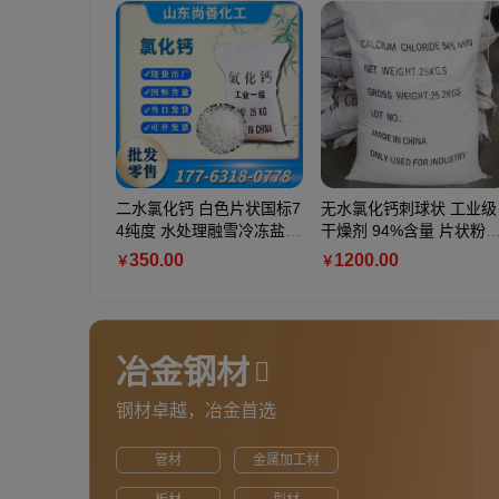
二水氯化钙 白色片状国标7
无水氯化钙刺球状 工业级
4纯度 水处理融雪冷冻盐水
干燥剂 94%含量 片状粉
用 25kg吨包
球形颗粒污水处理
350
.00
1200
.00
￥
￥
冶金钢材
钢材卓越，冶金首选
管材
金属加工材