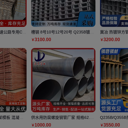
速公路专用C型
槽钢 8号10号12号20号 Q235B镀锌
冀冶 热镀锌方
购
U型槽 潮铁汇钢材 规格尺寸全
路护栏用 大量
3100
.00
3200
.00
￥
￥
架模板 混凝土
供水用防腐螺旋钢管厂家 规格62.5*
Q235B/Q35
 抗压强
125 石油天然气用 可按需定制
缘H型钢 100x1
1000
.00
3550
.00
￥
￥