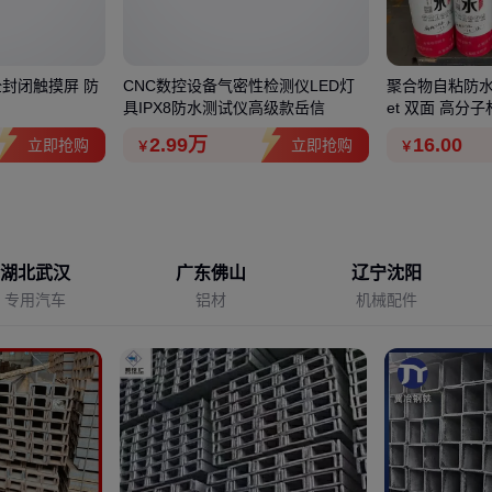
全封闭触摸屏 防
CNC数控设备气密性检测仪LED灯
聚合物自粘防水卷
具IPX8防水测试仪高级款岳信
et 双面 高分
2
.99
万
16
.00
立即抢购
立即抢购
￥
￥
湖北武汉
广东佛山
辽宁沈阳
专用汽车
铝材
机械配件