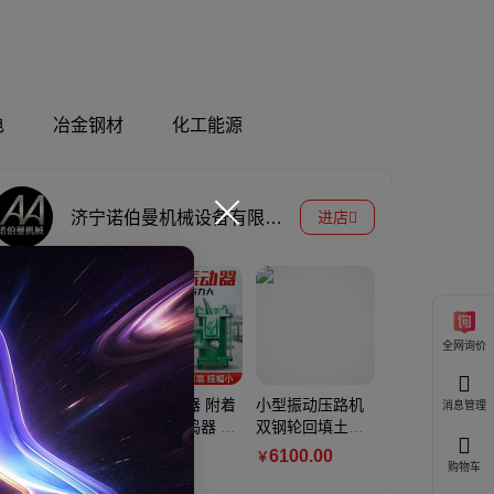
电
冶金钢材
化工能源
济宁诺伯曼机械设备有限公司
进店
全网询价
混凝土三滚轴摊
高频振动器 附着
小型振动压路机
颚式破碎
消息管理
铺机 加分料器框
式变频振捣器 混
双钢轮回填土压
柴油移动
架式振动梁 悬架
凝土预制构件平
实机 座驾式沥青
石灰石建
5400
.00
200
.00
6100
.00
1300
.
￥
￥
￥
￥
购物车
式桥面铺装机定
板震动器
草坪沟槽压土机
粉碎机石
制