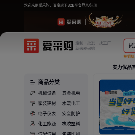
欢迎来到爱采购，百度旗下B2B平台
登录/注册
货
挖掘
实力优品
商品分类
机械设备
五金机电
家装建材
水暖电工
电子仪表
安全防护
化工能源
橡胶塑料
汽配汽用
包装印刷