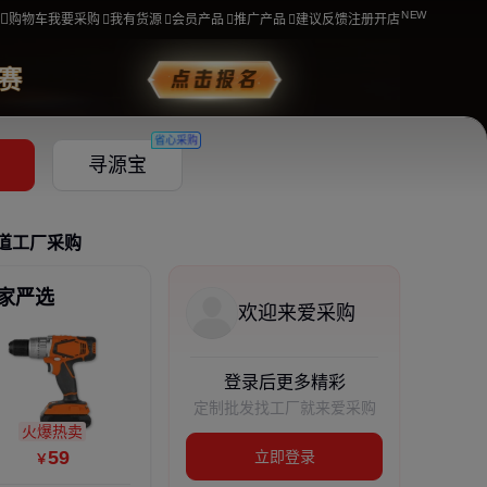
购物车
我要采购
我有货源
会员产品
推广产品
建议反馈
注册开店
省心采购
寻源宝
道
工厂采购
家严选
欢迎来爱采购
登录后更多精彩
定制批发找工厂就来爱采购
火爆热卖
59
立即登录
￥