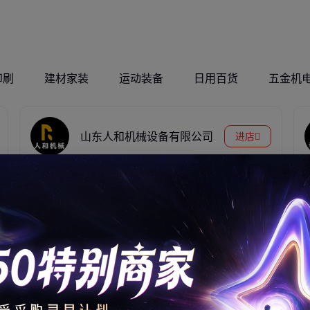
切割
印刷
建材家装
运动装备
日用百货
五金机
山东人和机械设备有限公司
进店
厚承重精制钢材
附近钢材市场槽钢 钢结构Q235B幕
建筑主力骨架
墙支架 建筑工程工地用28A槽型钢
4730
.00
￥
全自动油桶切割
电动管子坡口机
2JPB-7.5千瓦耙
机 立式化工铁桶
外卡式管道削口
矿绞车 井下作业
拆盖机 液压废桶
机 ISC-63型 麦太
电扒子 隔爆型电
1025
.00
1800
.00
525
.00
￥
￥
￥
开平机厂
保电机平口机
耙子铸钢斗厂