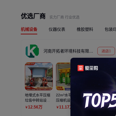
优选厂商
实力厂商 行业优选
机械设备
仪器仪表
橡胶塑料
包装
河南开拓者环境科技有限公司
进店
加宽重型精致钢 加
抗冲击强度高 重型
3200
.00
￥
地埋式水平压缩
22m³水平式垃圾
城镇垃圾中转清
垃圾中转站设备
压缩机设备 整体
运系统 8立方三
市区县城用封闭
移动式垃圾压缩
缸四柱垂直式垃
12
.56
万
11
.17
万
24
.00
万
￥
￥
￥
式垃圾压缩站
箱 小区改造
圾压缩站 建设方
案