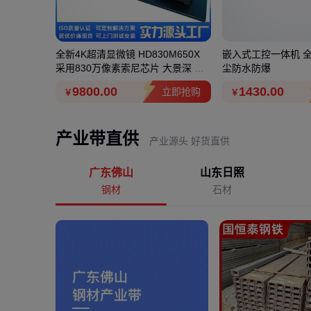
乙烯保温板
全新4K超清显微镜 HD830M650X
嵌入式工控一体机 
家
采用830万像素索尼芯片 大景深 可
尘防水防爆
测量
9800
.00
1430
.00
立即抢购
立即抢购
￥
￥
产业带直供
产业源头 好货直供
广东佛山
山东日照
钢材
石材