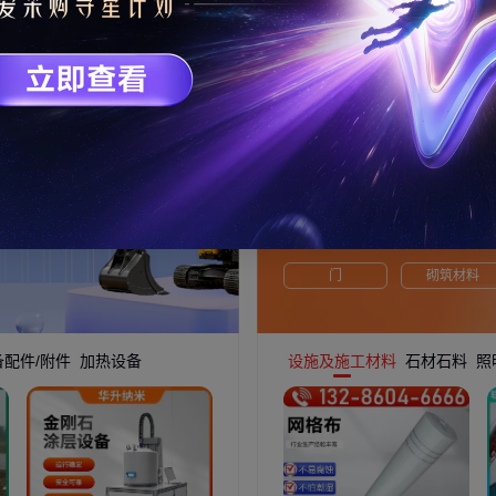
建材家装
家装优选，建材精品
功能材料
建筑建材
门
砌筑材料
配件/附件
加热设备
设施及施工材料
石材石料
照