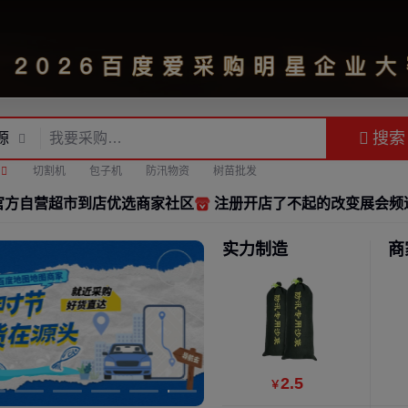
搜索
源
机
切割机
包子机
防汛物资
树苗批发
官方自营超市
到店优选
商家社区
注册开店
了不起的改变
展会频
实力制造
商
2
.5
￥