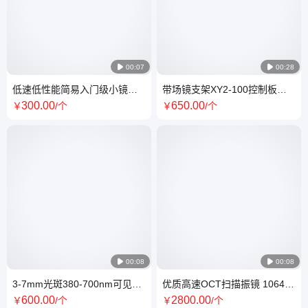

00:07

00:28
低速低性能简易入门级小镜片
带场镜支架XY2-100控制板小
二合一驱动板扫描振镜
型雕刻激光振镜SC40MK
300
.00
650
.00
￥
/个
￥
/个

00:08

00:08
3-7mm光斑380-700nm可见光
优质高速OCT扫描振镜 1064
波段激光扫描振镜可定制
1550 10600nm镜片 定制
600
.00
2800
.00
￥
/个
￥
/个