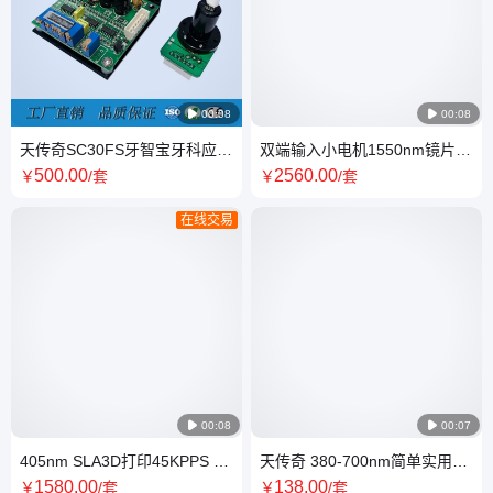

00:08

00:08
天传奇SC30FS牙智宝牙科应用
双端输入小电机1550nm镜片激
线性激光扫描振镜
光雷达扫描振镜
500
.00
2560
.00
￥
/套
￥
/套
在线交易

00:08

00:07
405nm SLA3D打印45KPPS 高
天传奇 380-700nm简单实用
速激光扫描振镜定制加工SC40
15KPPS低速激光扫描振镜
1580
.00
138
.00
￥
/套
￥
/套