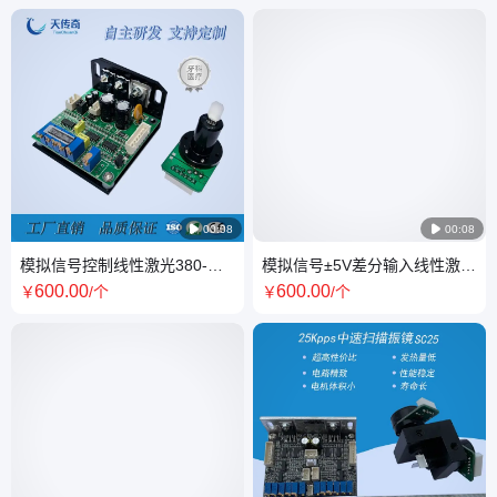

00:08

00:08
模拟信号控制线性激光380-
模拟信号±5V差分输入线性激光
700nm波段扫描振镜SC30FS
扫描振镜SC30FS
600
.00
600
.00
￥
/个
￥
/个