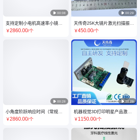

00:08

00:29
支持定制小电机高速率小镜片
天传奇25K大镜片激光扫描振镜
温漂稳激光扫描振镜
支持可见光波段
2860
.00
450
.00
￥
/个
￥
/个

00:28

00:29
小角度阶跃响应时间（常规）
机器视觉3D打印明星产品激光
0.15ms高精度电机激光振镜
扫描振镜SC40MD
2860
.00
1150
.00
￥
/个
￥
/个