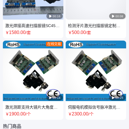

00:16

00:08
激光焊接高速扫描振镜SC45_
检测牙片激光扫描振镜定制加
天传奇支持客供定制
工_工作温度|0_50℃
1580
.00
500
.00
￥
/套
￥
/套
在线交易

00:14

00:25
激光测距支持大镜片大角度高
伺服电机模拟信号脉冲激光高
速扫描振镜SC50840_天传奇
速打标 扫描 雕刻振镜SC50MD
1900
.00
2300
.00
￥
/个
￥
/个
热门商品