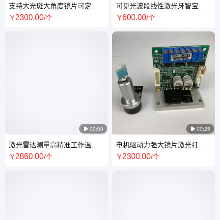
支持大光斑大角度镜片可定制
可见光波段线性激光牙智宝适
天传奇研发SC50MD
用扫描振镜模块SC30FS
2300
.00
600
.00
￥
/个
￥
/个

00:08

00:25
激光雷达测量高精准工作温漂
电机驱动力强大镜片激光打标
稳反射率99%扫描振镜
焊接雕刻振镜SC50MD
2860
.00
2300
.00
￥
/个
￥
/个