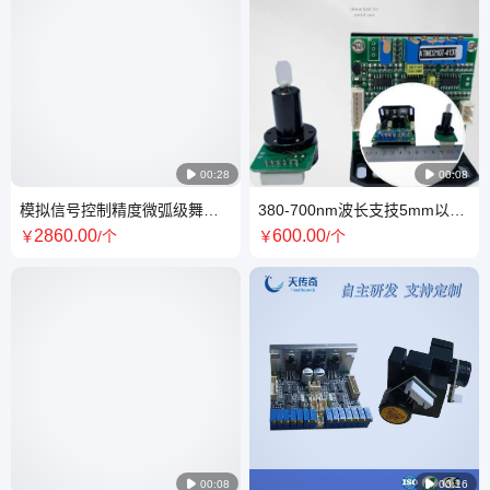

00:28

00:08
模拟信号控制精度微弧级舞台
380-700nm波长支技5mm以下
灯激光雕刻适用振镜
光斑单轴双端输入激光振镜
2860
.00
600
.00
￥
/个
￥
/个

00:08

00:16