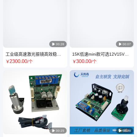

00:28

00:07
工业级高速激光振镜高效稳定
15K低速mini款可选12V15V二
适用于多种应用
合一驱动板扫描振镜
2300
.00
300
.00
￥
/个
￥
/个

00:25

00:08