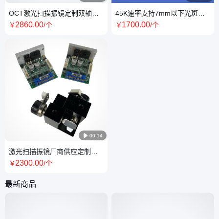
OCT激光扫描振镜定制双轴小
45K速率支持7mm以下光斑二
电机高性能温漂稳定
合一驱动板双轴激光扫描振镜
2860
.00
1700
.00
￥
/个
￥
/个

00:14
激光扫描振镜厂商供应定制高
精度高速率温漂稳定
2300
.00
￥
/个
最新商品