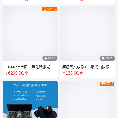
SC15
在线交易

00:08

00:07
10600nm点阵二氧化碳激光扫
简易图文成像15K激光扫描振镜
描振镜定制_天传奇SC200
天传奇订制_SC15
6200
.00
138
.00
￥
/个
￥
/套
在线交易