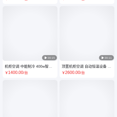
厂家

00:15

00:11
机柜空调 中能制冷 400w智能
顶置机柜空调 自动恒温设备 中
恒温恒湿 量多价优
能制冷 厂家定制
1400
.00
2600
.00
￥
/台
￥
/台