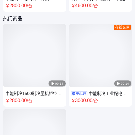
A1500P_A 工业机柜空调 源头
机制冷设备 中能制冷 工厂
2800
.00
4600
.00
￥
/台
￥
/台
厂家
热门商品
在线交易

00:14

00:14
中能制冷1500制冷量机柜空调
中能制冷工业配电箱
220V电压500风量 热镀锌板高
高温通讯柜散热 户外机柜空调
2800
.00
3000
.00
￥
/台
￥
/台
效降温
LT-A800W 全国联保