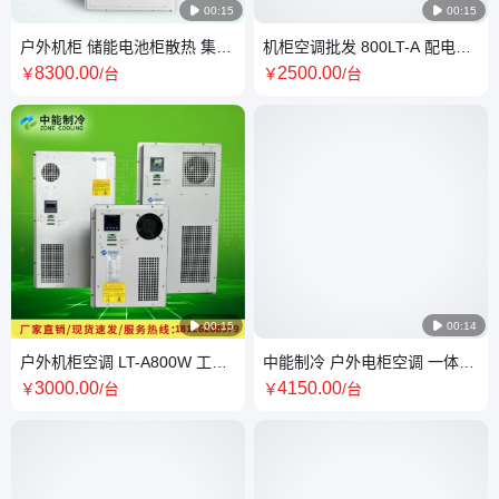

00:15

00:15
户外机柜 储能电池柜散热 集装
机柜空调批发 800LT-A 配电柜
机柜控制器 中能制冷
工业机柜直售 支持定制 源头厂
8300
.00
2500
.00
￥
/台
￥
/台
家

00:15

00:14
户外机柜空调 LT-A800W 工业
中能制冷 户外电柜空调 一体化
配电箱高温防雨通讯柜散热 全
电气机柜制冷空调
3000
.00
4150
.00
￥
/台
￥
/台
国联保