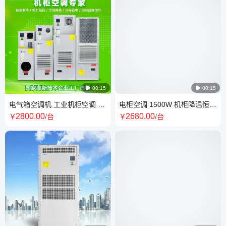

00:15

00:15
电气箱空调机 工业机柜空调 厂
电柜空调 1500W 机柜降温恒温
房室内用 中能制冷源头工厂
配电箱除湿恒温 中能制冷
2800
.00
2680
.00
￥
/台
￥
/台