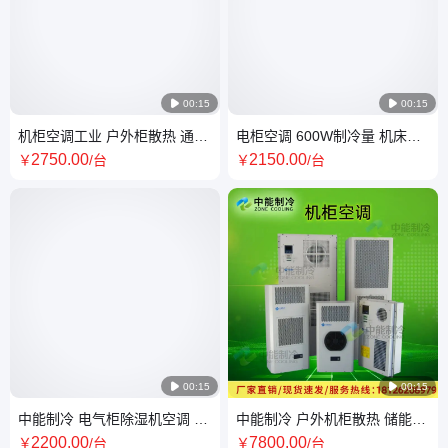

00:15

00:15
机柜空调工业 户外柜散热 通信
电柜空调 600W制冷量 机床降
机柜降温 中能制冷 生产厂家
温制冷设备可定制 采购量多价
2750
.00
2150
.00
￥
/台
￥
/台
优

00:15

00:15
中能制冷 电气柜除湿机空调 恒
中能制冷 户外机柜散热 储能电
温除湿空调机 配电柜除湿降温
池柜降温 集装机柜控制器 厂家
2200
.00
7800
.00
￥
/台
￥
/台