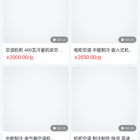

00:14

00:15
空调机柜 400瓦冷量机床空调
电柜空调 中能制冷 嵌入式机柜
电气柜恒温空调柜厂家
空调 室内散热降温用
2000
.00
2650
.00
￥
/台
￥
/台

00:15

00:15
中能制冷 电气箱空调机
机柜空调 制冷制热 除湿 高速闸