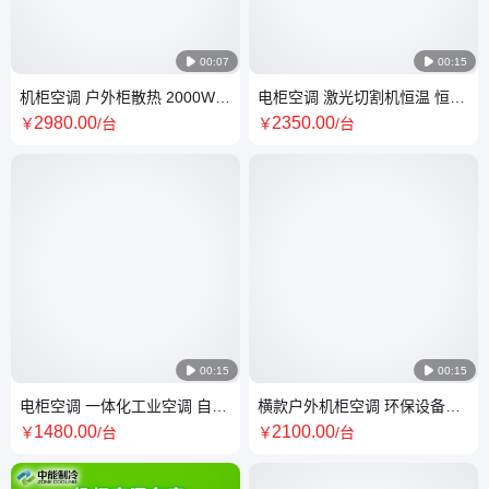

00:07

00:15
机柜空调 户外柜散热 2000W制
电柜空调 激光切割机恒温 恒温
冷量 降温 自动恒温降温 源头工
除湿工业空调柜 电器柜空调机
2980
.00
2350
.00
￥
/台
￥
/台
厂

00:15

00:15
电柜空调 一体化工业空调 自动
横款户外机柜空调 环保设备降
化设备 中能制冷 源头厂家
温空调 电控柜制冷 机床空调
1480
.00
2100
.00
￥
/台
￥
/台