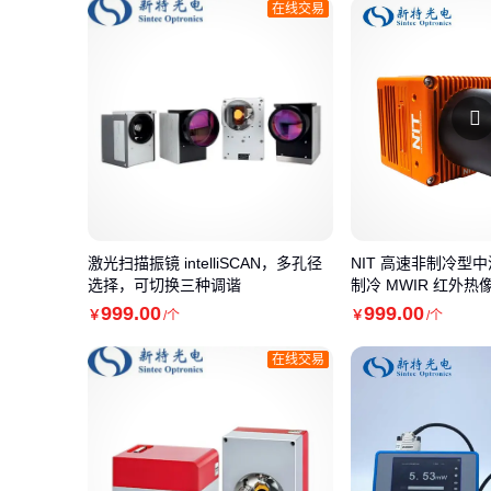
在线交易
激光扫描振镜 intelliSCAN，多孔径
NIT 高速非制冷型
选择，可切换三种调谐
制冷 MWIR 红外热
999
.00
999
.00
￥
/个
￥
/个
在线交易