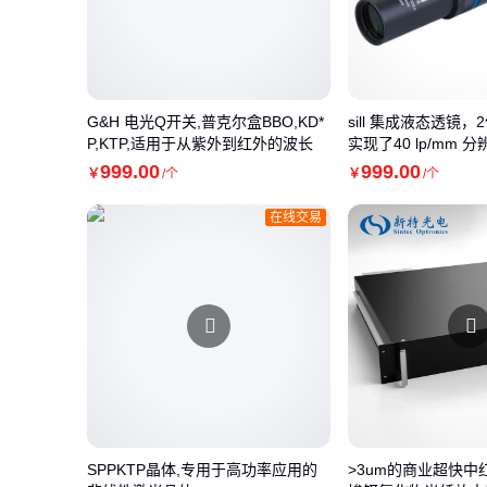
G&H 电光Q开关,普克尔盒BBO,KD*
sill 集成液态透镜
P,KTP,适用于从紫外到红外的波长
实现了40 lp/mm 分
999
.00
999
.00
￥
/个
￥
/个
在线交易
SPPKTP晶体,专用于高功率应用的
>3um的商业超快中