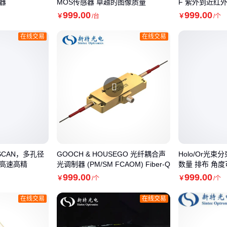
器
MOS传感器 卓越的图像质量
F 紫外到近红
999
.00
999
.00
￥
/台
￥
/个
在线交易
在线交易
ySCAN，多孔径
GOOCH & HOUSEGO 光纤耦合声
Holo/Or光
高速高精
光调制器 (PM/SM FCAOM) Fiber-Q
数量 排布 角
999
.00
999
.00
￥
/个
￥
/个
在线交易
在线交易