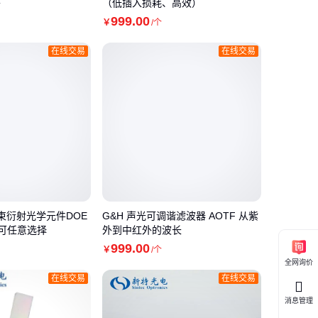
外
（低插入损耗、高效）
999
.00
￥
/个
在线交易
在线交易
束分束衍射光学元件DOE
G&H 声光可调谐滤波器 AOTF 从紫
度可任意选择
外到中红外的波长
999
.00
￥
/个
全网询价
在线交易
在线交易
消息管理