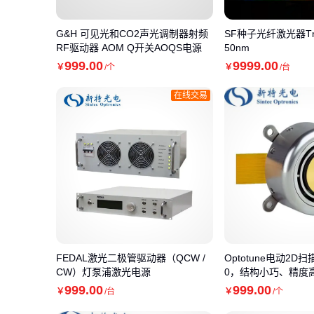
G&H 可见光和CO2声光调制器射频
SF种子光纤激光器Tm
RF驱动器 AOM Q开关AOQS电源
50nm
999
.00
9999
.00
￥
/个
￥
/台
在线交易
FEDAL激光二极管驱动器（QCW /
Optotune电动2D扫
CW）灯泵浦激光电源
0，结构小巧、精度
999
.00
999
.00
￥
/台
￥
/个