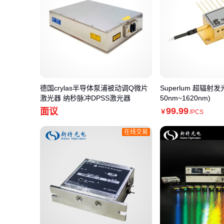
德国crylas半导体泵浦被动调Q微片
Superlum 超辐射发
激光器 纳秒脉冲DPSS激光器
50nm~1620nm)
99
.99
面议
￥
/PCS
在线交易