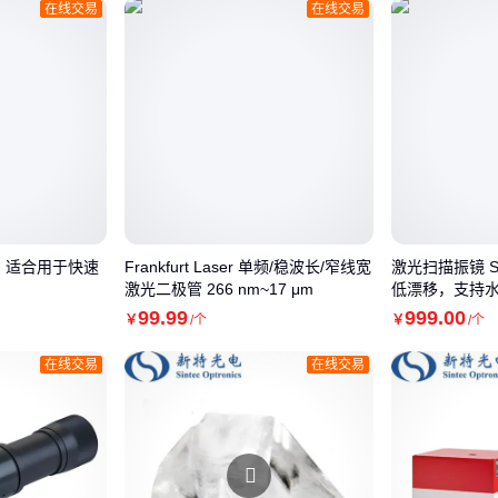
在线交易
在线交易
θ) 镜头，适合用于快速
Frankfurt Laser 单频/稳波长/窄线宽
激光扫描振镜 SU
激光二极管 266 nm~17 μm
低漂移，支持水
径
99
.99
999
.00
￥
/个
￥
/个
在线交易
在线交易