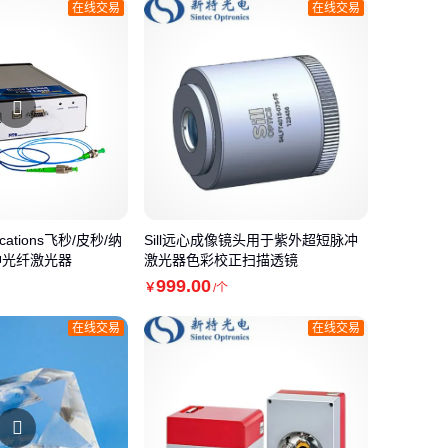
在线交易
在线交易
cations飞秒/皮秒/纳
Sill远心成像镜头用于紫外超短脉冲
冲光纤激光器
激光器色彩校正扫描透镜
999
.00
￥
/个
在线交易
在线交易