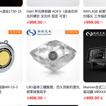
波段1730-19
G&H 声光移频器 AOFS（自由空间
RAYLASE 
光纤耦合 全光纤 固定 可变）
扫描头 工作幅面达
999
.00
999
.00
￥
/个
￥
/个
在线交易
在线交易
描镜MR-15-3
LBO晶体三硼酸锂，历久弥新的激光
Maiman台式
高
频率转换高手
驱动器 MBXXX
999
.00
999
.00
￥
/个
￥
/套