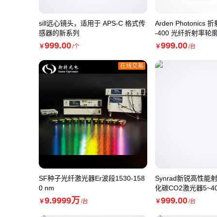
sill远心镜头，适用于 APS-C 格式传
Arden Photonics
感器的新系列
-400 光纤折射率轮
999
.00
999
.00
￥
/个
￥
/台
在线交易
SF种子光纤激光器Er波段1530-158
Synrad新锐高性
0 nm
化碳CO2激光器5~40
9
.9999
万
999
.00
￥
/台
￥
/台