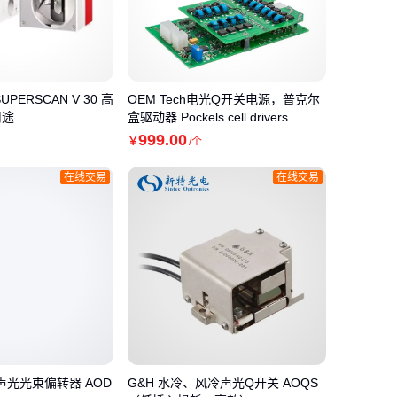
PERSCAN V 30 高
OEM Tech电光Q开关电源，普克尔
用途
盒驱动器 Pockels cell drivers
999
.00
￥
/个
在线交易
在线交易
声光光束偏转器 AOD
G&H 水冷、风冷声光Q开关 AOQS