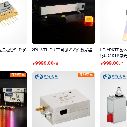
光二极管SLD (6
2RU-VFL DUET可见光光纤激光器
HP-APKTP
化反转KTP激
9999
.00
999
.00
￥
/台
￥
/个
在线交易
在线交易