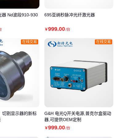
 Nd波段910-930
695亚纳秒脉冲光纤激光器
999
.00
台
￥
/台
在线交易
在线交易
ta镜头，切割显示器的新标
G&H 电光Q开关电源,普克尔盒驱动
镜
器,可提供OEM定制
999
.00
￥
/台