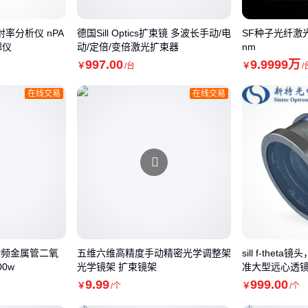
 折射率分析仪 nPA
德国Sill Optics扩束镜 多波长手动/电
SF种子光纤激光器
廓仪
动/定倍/变倍激光扩束器
nm
997
.00
9
.9999
万
￥
/台
￥
/
在线交易
在线交易
能射频金属管二氧
五维六维高精度手动精密光学调整架
sill f-the
0w
光学镜架 扩束镜架
准大型远心透
9
.99
999
.00
￥
/个
￥
/个