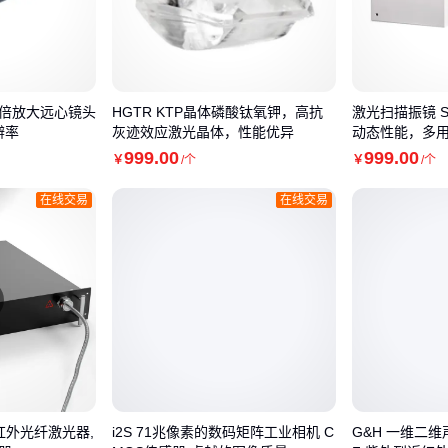
，2倍放大远心镜头
HGTR KTP晶体磷酸钛氧钾，高抗
激光扫描振镜 SU
辨率
灰迹效应激光晶体，性能优异
动态性能，多
999
.00
999
.00
￥
/个
￥
/个
在线交易
在线交易
红外光纤激光器,
i2S 71兆像素的数码矩阵工业相机 C
G&H 一维二维