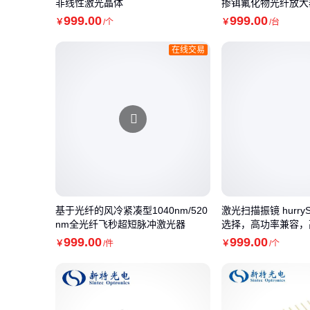
非线性激光晶体
掺铒氟化物光纤放大
999
.00
999
.00
￥
/个
￥
/台
在线交易
基于光纤的风冷紧凑型1040nm/520
激光扫描振镜 hurr
nm全光纤飞秒超短脉冲激光器
选择，高功率兼容，
999
.00
999
.00
￥
/件
￥
/个