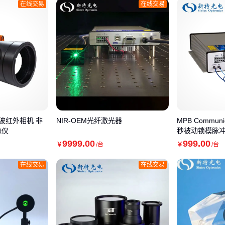
在线交易
在线交易
中波红外相机 非
NIR-OEM光纤激光器
MPB Communi
像仪
秒被动锁模脉
9999
.00
999
.00
￥
/台
￥
/台
在线交易
在线交易