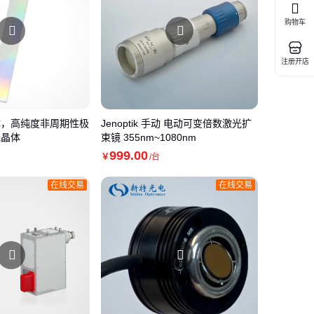
购物车
注册开店
晶体，高纯度非周期性极
Jenoptik 手动 电动可变倍数激光扩
光晶体
束镜 355nm~1080nm
999
.00
￥
/台
在线交易
在线交易