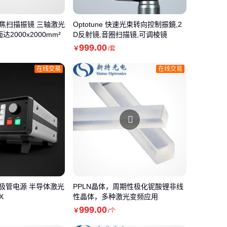
前聚焦扫描振镜 三轴激光
Optotune 快速光束转向控制振鏡,2
2000x2000mm²
D反射镜,音圈扫描镜,可调棱镜
999
.00
￥
/套
在线交易
在线交易
二极管电源 半导体激光
PPLN晶体，周期性极化铌酸锂非线
X
性晶体，多种激光变频应用
999
.00
￥
/个