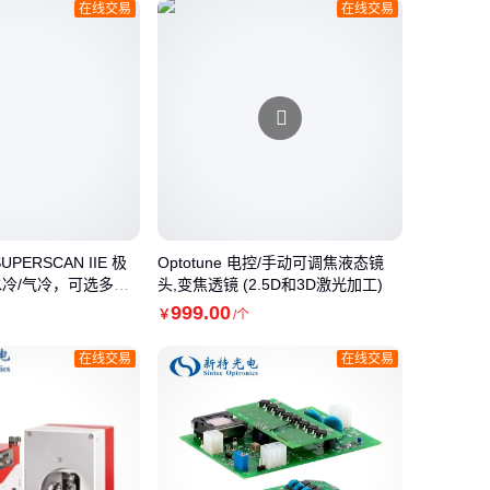
在线交易
在线交易
PERSCAN IIE 极
Optotune 电控/手动可调焦液态镜
冷/气冷，可选多孔
头,变焦透镜 (2.5D和3D激光加工)
999
.00
￥
/个
在线交易
在线交易