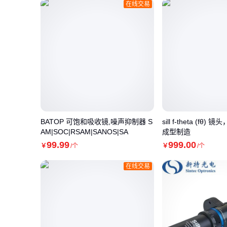
在线交易
BATOP 可饱和吸收镜,噪声抑制器 S
sill f-theta (f
AM|SOC|RSAM|SANOS|SA
成型制造
99
.99
999
.00
￥
/个
￥
/个
在线交易