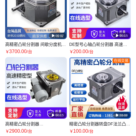

00:07

00:15
高精密凸轮分割器 间歇分度机构
DE型号心轴凸轮分割器 高速运
DT平台桌面型 多工位 支持非标
转 凸轮分度器可用于制药机械设
3700
.00
200
.00
￥
/台
￥
/台
定制
备小型
在线交易

00:15

00:08
高精密凸轮分割器
精密凸轮分割器转盘DF法兰凸缘
45607080110DF间歇分度器分
型多工位分度器厂家销售 可非标
2900
.00
100
.00
￥
/台
￥
/台