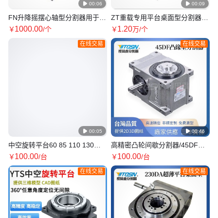

00:06

00:09
FN升降摇摆心轴型分割器用于高
ZT重载专用平台桌面型分割器高
精度及高速度之料件夹取动作
精度高速度无背隙
1000
.00
1
.20
￥
/个
￥
万
/个
在线交易
在线交易

00:05

00:46
中空旋转平台60 85 110 130步
高精密凸轮间歇分割器/45DF凸
进伺服行星减速机 电动分度盘
缘型/高速无背隙/现货可定制
100
.00
100
.00
￥
/台
￥
/台
DD马达
在线交易
在线交易