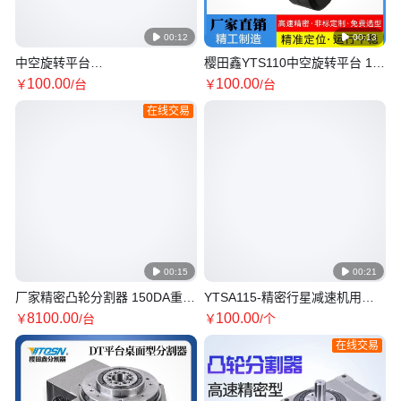

00:12

00:13
中空旋转平台
樱田鑫YTS110中空旋转平台 10
85110130170200A/行星减速机
减速比立式安装 工业自动化高精
100
.00
100
.00
￥
/台
￥
/台
旋转中空平台高扭矩
密定位
在线交易

00:15

00:21
厂家精密凸轮分割器 150DA重载
YTSA115-精密行星减速机用途
型分度器间歇分度箱 多工位型号
广泛现货安装库存充足
8100
.00
100
.00
￥
/台
￥
/个
全
在线交易