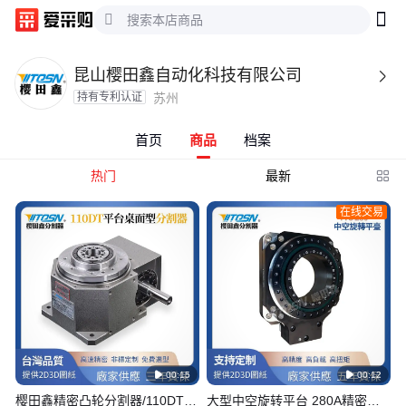
昆山樱田鑫自动化科技有限公司

持有专利认证
苏州
首页
商品
档案
热门
最新

在线交易

00:15

00:12
樱田鑫精密凸轮分割器/110DT间
大型中空旋转平台 280A精密中