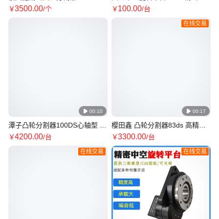
歇分割器/稳定性好/支持定制选
空平台 带行星减速机 稳定性好
3500
.00
100
.00
￥
/个
￥
/台
型
在线交易

00:10

00:17
潭子凸轮分割器100DS心轴型 高
樱田鑫 凸轮分割器83ds 高精密
速精密间歇分度器生产厂家性价
无间隙 进口凸轮分度器分度箱
4200
.00
3300
.00
￥
/台
￥
/台
比高
在线交易
在线交易