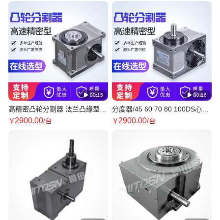
度盘 稳定性好质保长
定制

00:15

00:16
高精密凸轮分割器 法兰凸缘型
分度器/45 60 70 80 100DS心轴
间歇分度器分度盘 稳定性好质保
型凸轮分割器/转盘分度箱/稳定
2900
.00
2900
.00
￥
/台
￥
/台
长
性好