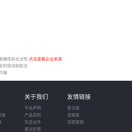
准确性和合法性
点击查看企业来源
会积极协助配合
诈骗
则
关于我们
友情链接
平台声明
爱企查
标准
产品百科
加盟星
则
生态合作
百度营销
建议反馈