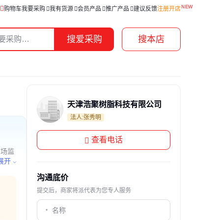
购物车
我要采购
我有货源
会员产品
推广产品
建议反馈
注册开店
搜爱采购
搜本店
天津浩聚树脂科技有限公司
法人:张秀明
查看电话
市场监
经批准
展开
沟通底价
提交后，商家将派代表为您专人服务