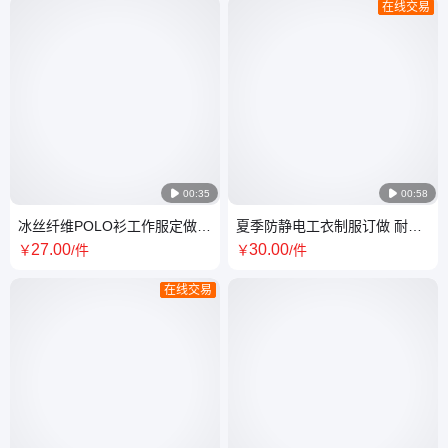
在线交易

00:35

00:58
冰丝纤维POLO衫工作服定做
夏季防静电工衣制服订做 耐磨
奶茶餐饮工衣厂服
劳保服工作服定制加油站
27
.00
30
.00
￥
/件
￥
/件
在线交易