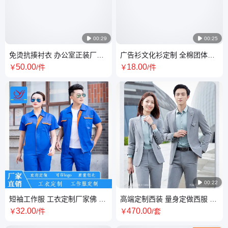

00:29

00:25
免烫抗揍衬衣 办公室正装厂服
广告衫文化衫定制 全棉团体工
工衣-衬衫定做工作服免费寄样
衣制服订做 活动T恤
50
.00
18
.00
￥
/件
￥
/件

00:22
短袖工作服 工衣定制厂家佛 山
高端定制西装 量身定做西服 男
售后装安装服 支持打样
女制服 量体立体裁剪工作服
32
.00
470
.00
￥
/件
￥
/套