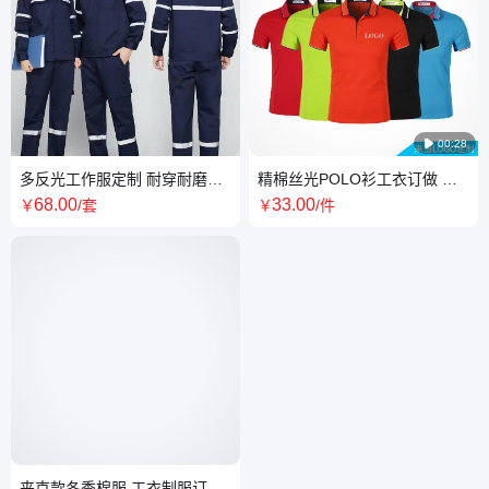

00:28
多反光工作服定制 耐穿耐磨防
精棉丝光POLO衫工衣订做 湘
撕裂 双线加固翻领设计
磊工装制服 奶茶店工作服
68
.00
33
.00
￥
/套
￥
/件
夹克款冬季棉服 工衣制服订做