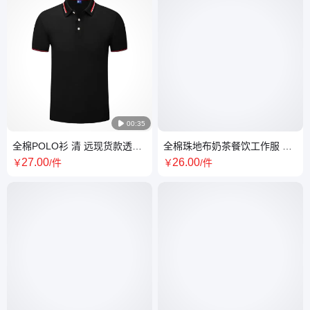

00:35
全棉POLO衫 清 远现货款透气
全棉珠地布奶茶餐饮工作服 烧
工装制服定做支持打样
烤火锅饭店工衣制服定制
27
.00
26
.00
￥
/件
￥
/件