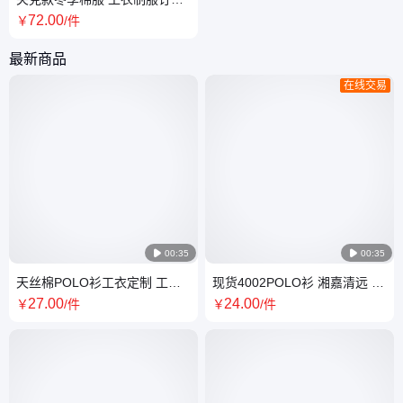
工装服装加工厂支持打样
72
.00
￥
/件
最新商品
在线交易

00:35

00:35
天丝棉POLO衫工衣定制 工作
现货4002POLO衫 湘嘉清远 工
服商务精品工装订做免费看样
作服厂服 免费设计寄样工衣配
27
.00
24
.00
￥
/件
￥
/件
套