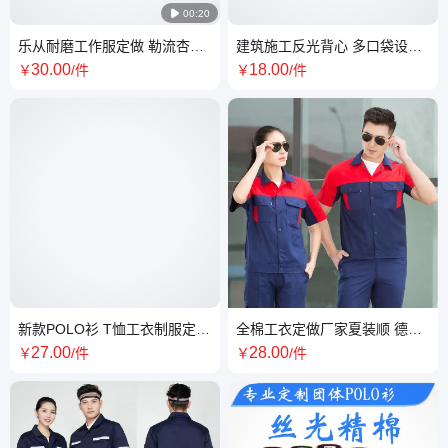

00:20
乐从耐磨工作服定做 勒流杏坛
建筑施工反光背心 多口袋设计
工衣制服提供样衣选
高亮反光条 夜间安全防护
30
.00
18
.00
￥
/件
￥
/件
新款POLO衫 T恤工衣制服定制
全棉工衣定做厂家夏装顺 德工
透气棉涤面料抗皱免烫
作服定制厂服批发
27
.00
28
.00
￥
/件
￥
/件