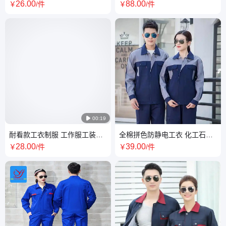
服免费设计打样 舒适透气
制服订做耐磨保暖工作服
26
.00
88
.00
￥
/件
￥
/件

00:19
耐看款工衣制服 工作服工装定
全棉拼色防静电工衣 化工石油
制 耐磨耐穿不易褪色
专用工作服 耐穿耐磨定制制服
28
.00
39
.00
￥
/件
￥
/件