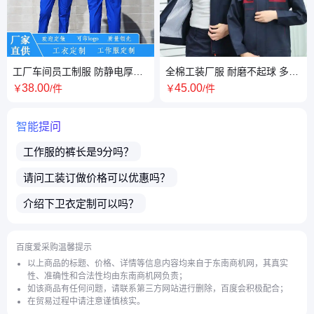
工厂车间员工制服 防静电厚纱
全棉工装厂服 耐磨不起球 多色
卡 修身版型 舒适透气
可选 春秋工作服套装
38
.00
45
.00
￥
/件
￥
/件
智能提问
工作服
的裤长是9分吗？
请问
工装订做
价格可以优惠吗？
介绍下
卫衣定制
可以吗？
请问
行政衬衫
价格可以优惠吗？
百度爱采购温馨提示
请问售卖的商品售后有保障吗？
以上商品的标题、价格、详情等信息内容均来自于东南商机网，其真实
性、准确性和合法性均由东南商机网负责；
请问所售商品价格可以优惠吗？
如该商品有任何问题，请联系第三方网站进行删除，百度会积极配合；
在贸易过程中请注意谨慎核实。
公司还可以提供哪些服务？
请问服务周期多久？