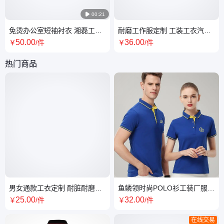

00:21
免烫办公室短袖衬衣 湘磊工衣
耐磨工作服定制 工装工衣汽修
制服定做批发 夏装职业衬衣
厂4s店长袖工服订做
50
.00
36
.00
￥
/件
￥
/件
热门商品
男女通款工衣定制 耐脏耐磨修
鱼鳞领时尚POLO衫工装厂服
身版型舒适透气企业工作服
透气吸汗工作服定做制衣厂
25
.00
32
.00
￥
/件
￥
/件
在线交易