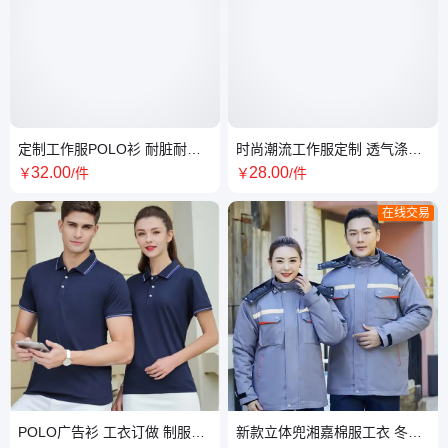
定制工作服POLO衫 耐脏耐磨
时尚潮流工作服定制 透气涤棉
修身版型 舒适透气
面料 耐磨耐水洗 支持LOGO设
32
.00
28
.00
￥
/件
￥
/件
计
在线交易
POLO广告衫 工衣订做 制服厂
新款立体兜湘嘉棉服工衣 冬装