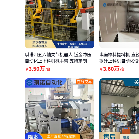
琪诺四五六轴关节机器人 钣金冲压
琪诺棒料提料机-直径
自动化上下料机械手臂 支持定制
提升上料机自动化设
3
.50
万
3
.60
万
￥
/台
￥
/台
在线交易