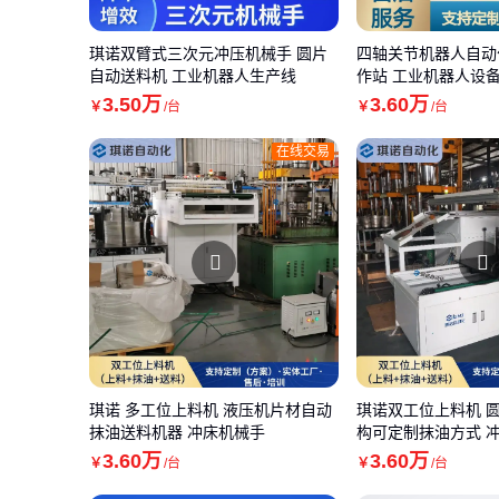
琪诺双臂式三次元冲压机械手 圆片
四轴关节机器人自动
自动送料机 工业机器人生产线
作站 工业机器人设
3
.50
万
3
.60
万
￥
/台
￥
/台
在线交易
琪诺 多工位上料机 液压机片材自动
琪诺双工位上料机 
抹油送料机器 冲床机械手
构可定制抹油方式 
3
.60
万
3
.60
万
￥
/台
￥
/台