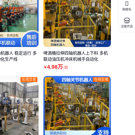
购物车
注册开店
机器人 稳定运行 多
啤酒桶拉伸四轴机器人上下料 多机
动化生产线
联动油压机冲床机械手自动化
4
.98
万
￥
/台
在线交易
在线交易