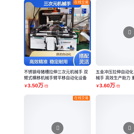
在线交易
不锈钢母猪槽拉伸三次元机械手 双
五金冲压拉伸自动化
臂式横移机械手臂平移自动化设备
械手 高效生产助力
3
.50
万
3
.60
万
￥
/台
￥
/台
在线交易