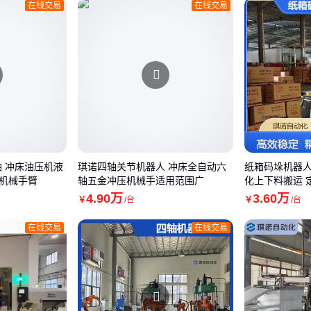
在线交易
在线交易
油 冲床油压机液
琪诺四轴关节机器人 冲床全自动六
纸箱码垛机器人
机械手臂
轴五金冲压机械手适用范围广
化上下料搬运 
4
.90
万
3
.60
万
￥
/台
￥
/台
在线交易
在线交易