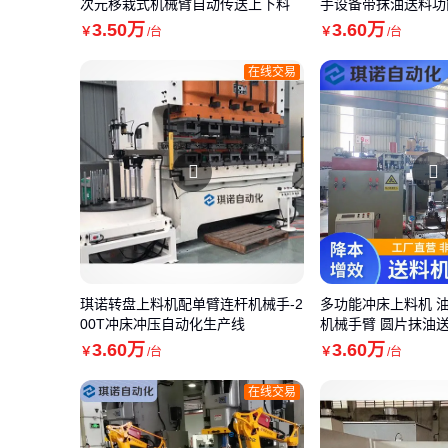
次元移栽式机械臂自动传送上下料
手设备带抹油送料功
3
.50
万
3
.60
万
￥
/台
￥
/台
在线交易
琪诺转盘上料机配单臂连杆机械手-2
多功能冲床上料机 
00T冲床冲压自动化生产线
机械手臂 圆片抹油
3
.60
万
3
.60
万
￥
/台
￥
/台
在线交易