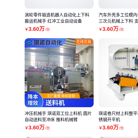
涡轮零件锻造机器人自动化上下料
汽车外壳多工位模内
搬运机械手 红冲工业自动设备
三次元机械上下料 
3
.60
万
3
.60
万
￥
/台
￥
/台
在线交易
冲压机械手 琪诺双工位上料机 圆片
琪诺卷尺材上料整平
自动送料至冲床 推料机械臂
锈钢开平机
3
.60
万
3
.60
万
￥
/台
￥
/台