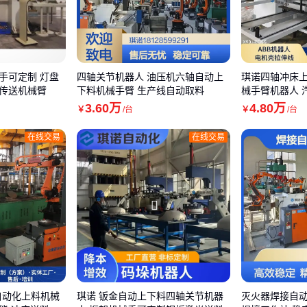
手可定制 灯盘
四轴关节机器人 油压机六轴自动上
琪诺四轴冲床上
传送机械臂
下料机械手臂 生产线自动取料
械手臂机器人 
3
.60
万
4
.80
万
￥
/台
￥
/台
在线交易
在线交易
自动化上料机械
琪诺 钣金自动上下料四轴关节机器
灭火器焊接自动