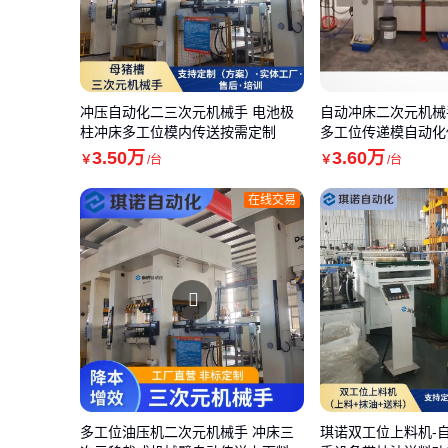
冲压自动化二三次元机械手 电池极
自动冲床二次元机械
柱冲床多工位模内传送按需定制
多工位传递模自动化
3
.50
万
3
.60
万
￥
/台
￥
/台
在线交易
多工位油压机二次元机械手 冲床三
琪诺双工位上料机-