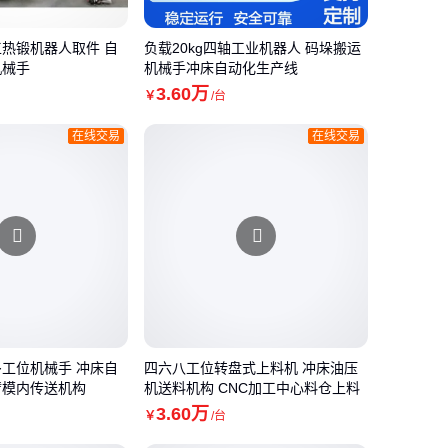
热锻机器人取件 自
负载20kg四轴工业机器人 码垛搬运
机械手
机械手冲床自动化生产线
3
.60
万
￥
/台
在线交易
在线交易
工位机械手 冲床自
四六八工位转盘式上料机 冲床油压
臂模内传送机构
机送料机构 CNC加工中心料仓上料
3
.60
万
￥
/台