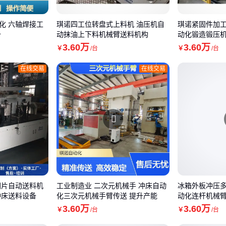
化 六轴焊接工
琪诺四工位转盘式上料机 油压机自
琪诺紧固件加工
备
动抹油上下料机械臂送料机构
动化锻造锻压
3
.60
万
3
.60
万
￥
/台
￥
/台
在线交易
在线交易
圆片自动送料机
工业制造业 二次元机械手 冲床自动
冰箱外板冲压多
冲床送料设备
化三次元机械手臂传送 提升产能
动化连杆机械
3
.60
万
3
.60
万
￥
/台
￥
/台