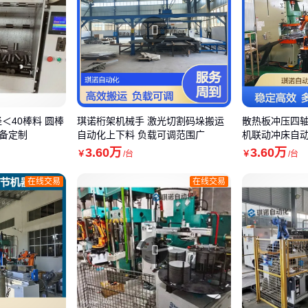
＜40棒料 圆棒
琪诺桁架机械手 激光切割码垛搬运
散热板冲压四轴
备定制
自动化上下料 负载可调范围广
机联动冲床自
3
.60
万
3
.60
万
￥
/台
￥
/台
在线交易
在线交易