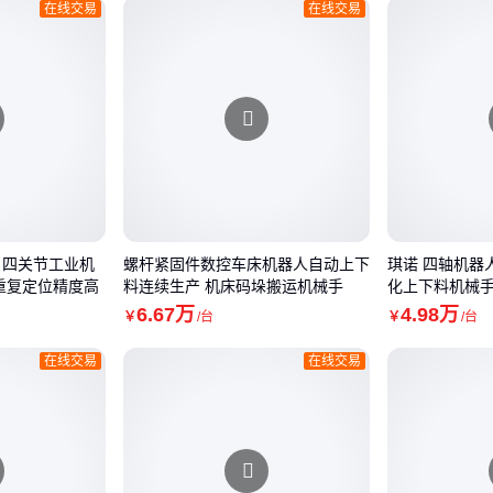
在线交易
在线交易
 四关节工业机
螺杆紧固件数控车床机器人自动上下
琪诺 四轴机器
 重复定位精度高
料连续生产 机床码垛搬运机械手
化上下料机械
6
.67
万
4
.98
万
￥
/台
￥
/台
在线交易
在线交易