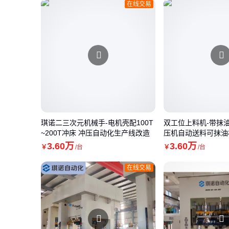
在线交易
琪诺二三次元机械手-电机壳配100T
双工位上料机-带抹
~200T冲床 冲压自动化生产线改造
压机自动送料可抹油
3
.60
万
3
.60
万
￥
/台
￥
/台
在线交易