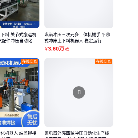
下料 关节式搬运机
琪诺冲压三次元多工位机械手 平移
汽配件冲压自动化
式冲床上下料机器人 稳定运行
3
.60
万
￥
/台
在线交易
在线交易
化机器人 端盖铆接
家电器外壳四轴冲压自动化生产线