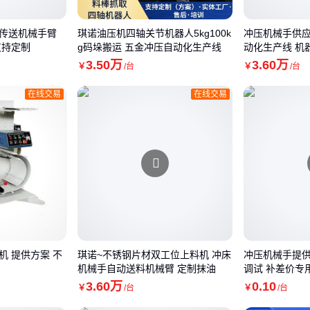
传送机械手臂
琪诺油压机四轴关节机器人5kg100k
冲压机械手供应
支持定制
g码垛搬运 五金冲压自动化生产线
动化生产线 机
3
.50
万
3
.60
万
￥
/台
￥
/台
在线交易
在线交易
机 提供方案 不
琪诺~不锈钢片材双工位上料机 冲床
冲压机械手提供
机械手自动送料机械臂 定制抹油
调试 补差价专
3
.60
万
0
.10
￥
/台
￥
/台