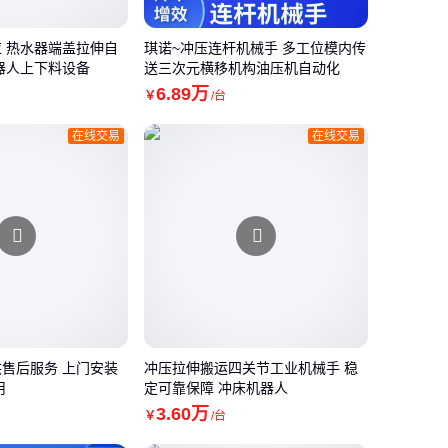
 热水器端盖拉伸自
琪诺~冲压连杆机械手 多工位模内传
器人上下料设备
送三次元横移机构油压机自动化
6
.89
万
￥
/台
在线交易
在线交易
售后服务 上门安装
冲压拉伸搬运四关节工业机械手 稳
用
定可靠保障 冲床机器人
3
.60
万
￥
/台