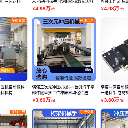
能 冲床送料
人 桁架机械手可定制钢板激光送料
焊接工作站 稳
4
.98
万
4
.98
万
￥
/台
￥
/台
在线交易
在线交易
油压机自动送料
琪诺三次元冲压机械手~台资汽车零
琪诺冲床自动送
送料机构
部件底盖多工位冲床自动化传送
一送料架 卷材
3
.60
万
3
.60
万
￥
/台
￥
/台
在线交易
在线交易