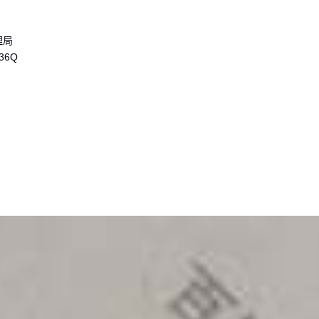
理局
536Q