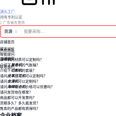
源头工厂
持有专利认证
广东省东莞市
货源
店铺首页
留言问价
供应商品
智能提问
店铺档案
涂布机
的材质可以定制吗？
介绍下
复卷机
的气胀轴？
联系我们
介绍下
切割机
的套装？
请问
皮革压花机
可以定制吗？
请问
含浸机
可以定制吗？
请问
海绵粘合机
价格可以优惠吗？
请问发货地在哪里？
商品都可以开发票吗？
货期多久？多久能发货？
售卖的产品都有质保吗？
企业档案