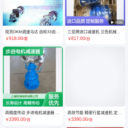

00:36
现货DKM调速马达 齿轮33齿
三亚牌进口减速机 兰色机械用
模数1.5 可定制服务 五金机电
途 长度689cm 可按需定制
918
.00
817
.00
￥
/套
￥
/台
传动配件
高精度传动 步进电机减速器 长
高效节能 精密行星减速机 定制
寿命设计 适配多种工况
化服务 密封防尘防护
3390
.00
3390
.00
￥
/台
￥
/台