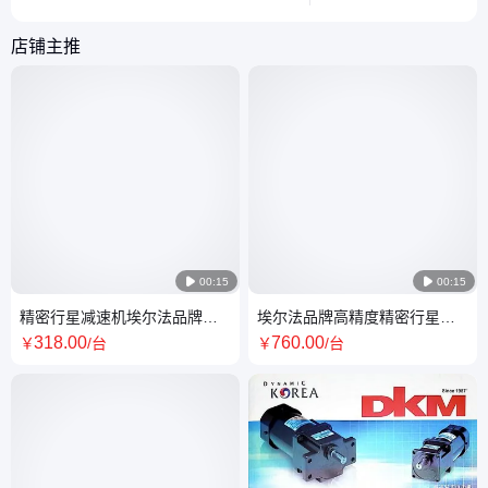
用户快速定位问题并恢复设备运行。
供优化建议。
店铺主推

00:15

00:15
精密行星减速机埃尔法品牌源
埃尔法品牌高精度精密行星齿
头工厂高精度大扭矩低噪音
轮减速机源头工厂
318
.00
760
.00
￥
/台
￥
/台