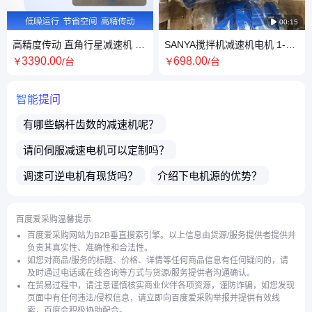

00:15
高精度传动 直角行星减速机 紧
SANYA搅拌机减速机电机 1-4
凑节省空间 低噪音运行
级立式卧式可选 HF300 HF301
3390
.00
698
.00
￥
/台
￥
/台
型号
智能提问
有哪些蜗杆齿数的
减速机
呢？
请问
伺服减速电机
可以定制吗？
调速可逆电机
有现货吗？
介绍下
电机源
的优势？
买了店铺商品之后售后有保障吗？
百度爱采购温馨提示
请问发货地在哪里？
今天能发货吗？
百度爱采购网站为B2B垂直搜索引擎。以上信息由货源/服务提供者提供并
负责其真实性、准确性和合法性。
货期多久？多久能发货？
如您对商品/服务的标题、价格、详情等任何商品信息有任何疑问的，请
及时通过电话或在线咨询等方式与货源/服务提供者沟通确认。
请问有极数是4级的
伺服电机
吗？
在贸易过程中，请注意谨慎核实商业伙伴各项资源，谨防诈骗，如您发现
页面中有任何违法/侵权信息，请立即向百度爱采购举报并提供有效线
介绍下
鼓风机
的工作状态？
索，百度会积极协助配合。