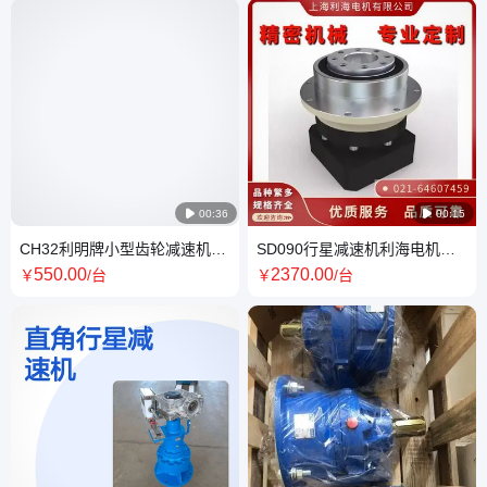

00:36

00:15
CH32利明牌小型齿轮减速机立
SD090行星减速机利海电机高
式卧式安装品质保证
精度工厂直营品质保证
550
.00
2370
.00
￥
/台
￥
/台