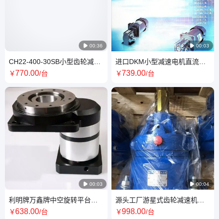

00:36

00:03
CH22-400-30SB小型齿轮减速
进口DKM小型减速电机直流交
机立式卧式安装质量保证
流调速电动机助力工业自动化
770
.00
739
.00
￥
/台
￥
/台

00:03

00:04
利明牌万鑫牌中空旋转平台高
源头工厂游星式齿轮减速机立
精度助力工业自动化
式卧式应用于搅拌机
638
.00
998
.00
￥
/台
￥
/台