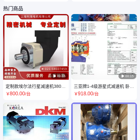
热门商品

00:15

00:15
定制款埃尔法行星减速机380v
三亚牌1-4级游星式减速机 卧式
电压10-199范围适用
立式可选 HF300-HF309型号
800
.00
918
.00
￥
/台
￥
/台