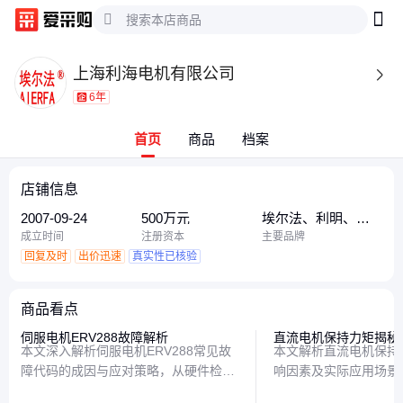
上海利海电机有限公司

6年
首页
商品
档案
店铺信息
2007-09-24
500万元
埃尔法、利明、埃
尔法品牌
成立时间
注册资本
主要品牌
回复及时
出价迅速
真实性已核验
商品看点
伺服电机ERV288故障解析
直流电机保持力矩揭秘
本文深入解析伺服电机ERV288常见故
本文解析直流电机保持
障代码的成因与应对策略，从硬件检查
响因素及实际应用场景
到参数调整，提供实用解决方案，帮助
这一关键参数如何影响