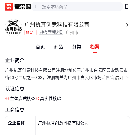
广州执耳创意科技有限公司

持有专利认证
广州市
1年
首页
商品
分类
档案
企业简介
广州执耳创意科技有限公司注册地址位于广州市白云区云霄路云霄
街63号二层之一202，注册机关为广州市白云区市场监督管理局，
展开

法人代表为廖冠涛，经营范围包括智能机器人的研发;人工智能应用
认证信息
软件开发;人工智能基础软件开发;人工智能公共数据平台;人工智能
主体资质核查
真实性核验
公共服务平台技术咨询服务;智能无人飞行器销售;智能仪器仪表销
售;可穿戴智能设备销售;智能农机装备销售;智能基础制造装备销售;
工商信息
人工智能硬件销售;智能机器人销售;机械零件、零部件销售;组织体
育表演活动;咨询策划服务;体验式拓展活动及策划;组织文化艺术交
企业名称
广州执耳创意科技有限公司
流活动;企业形象策划;体育赛事策划;普通机械设备安装服务;数字文