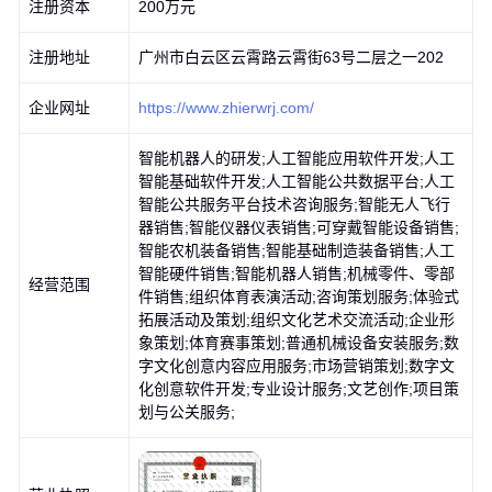
化创意内容应用服务;市场营销策划;数字文化创意软件开发;专业设
注册资本
200万元
计服务;文艺创作;项目策划与公关服务;
注册地址
广州市白云区云霄路云霄街63号二层之一202
企业网址
https://www.zhierwrj.com/
智能机器人的研发;人工智能应用软件开发;人工
智能基础软件开发;人工智能公共数据平台;人工
智能公共服务平台技术咨询服务;智能无人飞行
器销售;智能仪器仪表销售;可穿戴智能设备销售;
智能农机装备销售;智能基础制造装备销售;人工
智能硬件销售;智能机器人销售;机械零件、零部
经营范围
件销售;组织体育表演活动;咨询策划服务;体验式
拓展活动及策划;组织文化艺术交流活动;企业形
象策划;体育赛事策划;普通机械设备安装服务;数
字文化创意内容应用服务;市场营销策划;数字文
化创意软件开发;专业设计服务;文艺创作;项目策
划与公关服务;