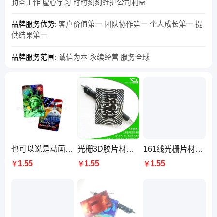
勤奋工作 虚心学习 时时刻刻维护公司利益
品牌服务优势:
客户价值第一 团队协作第一 个人成长第一 提
供结果第一
品牌服务范围:
诚信为本 永续经营 服务全球
也可以说是动画,幻彩,双面印刷3D明信片 上誉裸眼印刷厂
光栅3D胶片材料有多 少种线数可以做3D卡，立体印刷厂，立体明信片
161线光栅片材也能生产出变幻，光栅3D变图卡片，定制5D明信片厂
1.55
1.55
1.55
￥
￥
￥