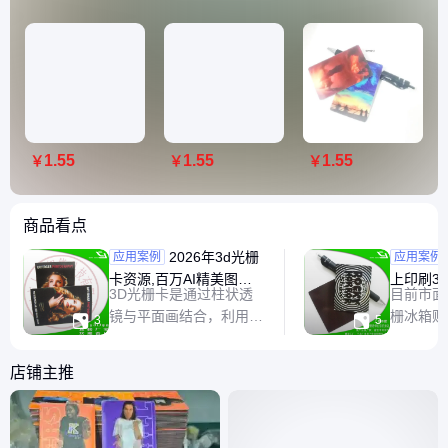
1.55
1.55
1.55
￥
￥
￥
商品看点
2026年3d光栅
深圳能
应用案例
应用案例
卡资源,百万AI精美图片
上印刷3
3D光栅卡是通过柱状透
目前市面
免费指南.
能找深圳
镜与平面画结合，利用光
栅冰箱贴


3
5
有限公司
线折射产生立体或动态效
通过独特
果的特殊卡片。其制作工
立体或变
店铺主推
艺主要分为以下步骤：
能为家居
一、光栅板制作 ‌模具压
艺术感。
面‌：将塑胶粒熔融后，用
同风格和