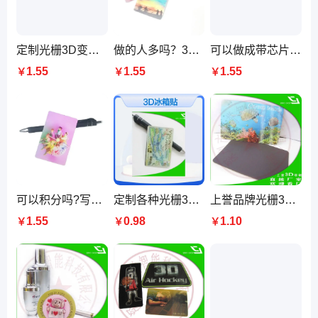
定制光栅3D变幻冰箱贴方式 立体幻彩卡,3D印刷,制作5D卡片
做的人多吗？3D裸眼立体，印刷厂制作生产5D明信片
可以做成带芯片的3D智能卡吗？幻彩，立体明信片厂
1.55
1.55
1.55
￥
￥
￥
可以积分吗?写情书用的3D印刷厂，裸眼立体明信片
定制各种光栅3D冰箱贴印刷PET 胶印工艺商务馈赠礼品
上誉品牌光栅3D冰箱贴 定制各种3D立体冰箱贴印刷厂家生产
1.55
0.98
1.10
￥
￥
￥