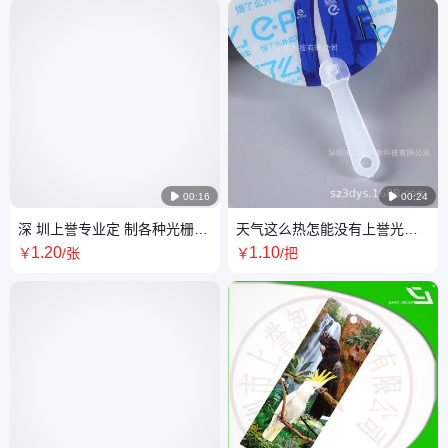

00:16

00:24
深 圳上誉专业定 制各种光栅3D
天气这么热怎能没有上誉光栅
书签，3D光栅书 签厂
广告扇为企业量身定 做3D动画
1
.20
1
.10
￥
/张
￥
/把
变图效