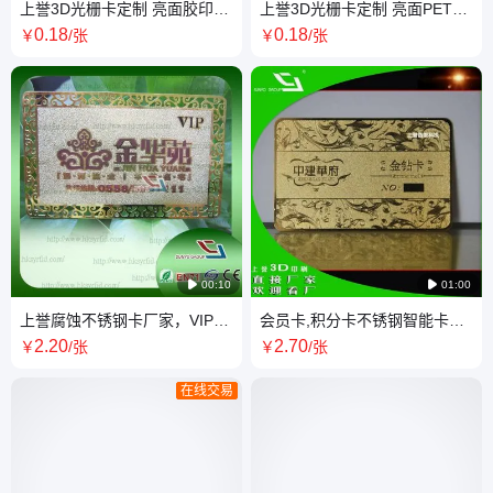
上誉3D光栅卡定制 亮面胶印商
上誉3D光栅卡定制 亮面PET材
务馈赠礼品 75线光栅卡片生产
质商务馈赠礼品 54尺寸内包装
0
.18
0
.18
￥
/张
￥
/张
印刷

00:10

01:00
上誉腐蚀不锈钢卡厂家，VIP贵
会员卡,积分卡不锈钢智能卡，
宾卡，金卡名片，金属卡片制
金属卡 印刷厂家
2
.20
2
.70
￥
/张
￥
/张
作生产
在线交易