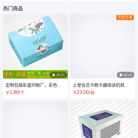
尺子 商务馈赠佳选
品定制
热门商品
在线交易

00:25

00:15
定制包装彩盒印刷厂，彩色包
上誉会员卡刷卡器阅读机就诊
装盒生产，制作包装设计厂家
卡读卡器磁条卡密码键盘USB
1
.80
23
.00
￥
/个
￥
/台
卡号厂家