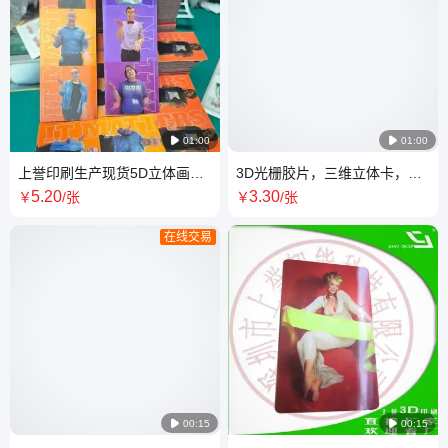
模具挤压出柱状线条表
例，供您
面，另一面保持平整。 ‌
面展示的
切割与检测‌：将光栅板切
光栅冰箱
割成片状，并测
值得一提

01:00

01:00
上誉印刷生产现货5D立体画，
3D光栅胶片，三维立体卡，片
3D画定制各种光栅胶片材质
材料制作工厂，直接光栅印刷
5
.20
3
.30
￥
/张
￥
/张
厂
在线交易

00:15

00:15