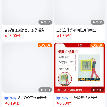

00:15

00:30
会员管理阅读器，现货磁条卡
上誉立体光栅明信片印刷生
刷卡器，生产磁条会员卡厂家
产，3D卡片工厂定制
28
.00
1
.85
￥
/个
￥
/张
在线交易
在线交易

00:14

01:00
SUNYO三维光栅卡片
上誉60规格方形光栅
85.5规格PET材质不干胶背 3D
3D相框钥匙扣 独立包装创意礼
0
.19
6
.50
￥
/张
￥
/件