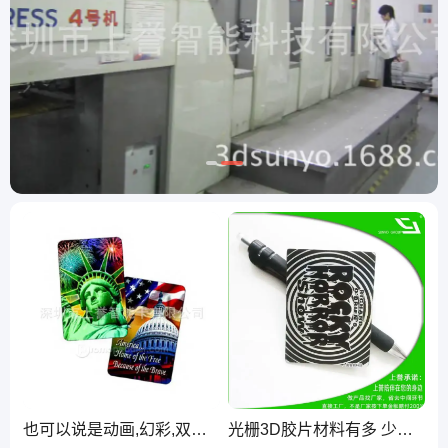
也可以说是动画,幻彩,双面印刷3D明信片 上誉裸眼印刷厂
光栅3D胶片材料有多 少种线数可以做3D卡，立体印刷厂，立体明信片