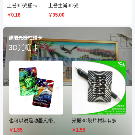
上誉3D光栅卡定制 亮面PET材质商务馈赠礼品 54尺寸内包装
上誉生肖3D光栅真皮皮带男二层牛皮棕色商务款十二生肖腰带130cm
0.18
35.00
￥
￥
裸眼光栅柱镜卡
3D光栅卡
也可以说是动画,幻彩,双面印刷3D明信片 上誉裸眼印刷厂
光栅3D胶片材料有多 少种线数可以做3D卡，立体印刷厂，立体明信片
1.55
1.55
￥
￥