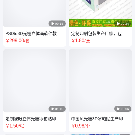

00:15

00:24
PSDto3D光栅立体画软件教程
定制印刷包装生产厂家，包装
裸眼3D立体 画卡片视频教程二
盒制作，纸质包 装盒厂家
299
.00
1
.80
￥
/套
￥
/张
变三变立

01:10

00:06
定制裸眼立体光栅冰箱贴印
中国风光栅3D冰箱贴生产印刷
刷，生产3D光栅胶片材料，幻
厂家,光栅胶片 纸质冰 箱贴
1
.50
0
.98
￥
/张
￥
/个
彩变图卡片