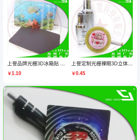
上誉品牌光栅3D冰箱贴 定制各种3D立体冰箱贴印刷厂家生产
上誉定制光栅裸眼3D立体卡 54x85.5mm亮面PET胶印 盒子包装250张
1.10
0.45
￥
￥