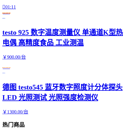

01:11
在线交易
testo 925 数字温度测量仪 单通道K型热
电偶 高精度食品 工业测温
￥
900
.00
/台
在线交易
德图 testo545 蓝牙数字照度计分体探头
LED 光照测试 光照强度检测仪
￥
1300
.00
/台
热门商品