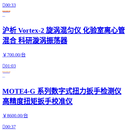

00:33
在线交易
沪析 Vortex-2 旋涡混匀仪 化验室离心管
混合 科研漩涡振荡器
￥
700
.00
/台

01:03
在线交易
MOTE4-G 系列数字式扭力扳手检测仪
高精度扭矩扳手校准仪
￥
8600
.00
/台

00:37