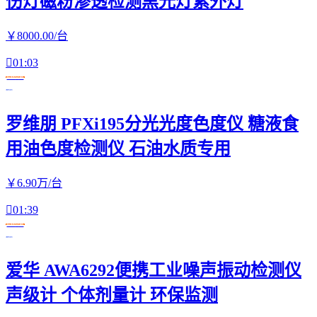
伤灯磁粉渗透检测黑光灯紫外灯
￥
8000
.00
/台

01:03
在线交易
罗维朋 PFXi195分光光度色度仪 糖液食
用油色度检测仪 石油水质专用
￥
6
.90
万
/台

01:39
在线交易
爱华 AWA6292便携工业噪声振动检测仪
声级计 个体剂量计 环保监测