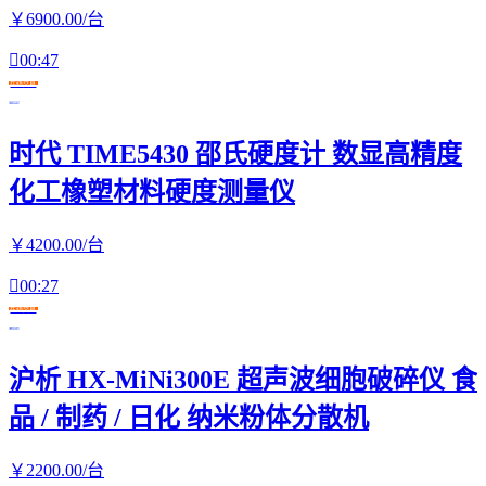
￥
6900
.00
/台

00:47
在线交易
时代 TIME5430 邵氏硬度计 数显高精度
化工橡塑材料硬度测量仪
￥
4200
.00
/台

00:27
在线交易
沪析 HX-MiNi300E 超声波细胞破碎仪 食
品 / 制药 / 日化 纳米粉体分散机
￥
2200
.00
/台