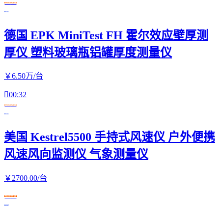
在线交易
德国 EPK MiniTest FH 霍尔效应壁厚测
厚仪 塑料玻璃瓶铝罐厚度测量仪
￥
6
.50
万
/台

00:32
在线交易
美国 Kestrel5500 手持式风速仪 户外便携
风速风向监测仪 气象测量仪
￥
2700
.00
/台
在线交易