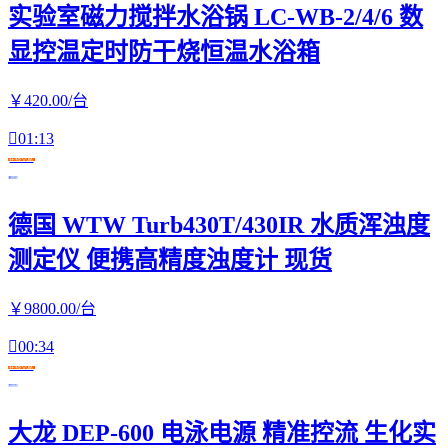
实验室磁力搅拌水浴锅 LC-WB-2/4/6 数
显控温定时防干烧恒温水浴箱
￥
420
.00
/台

01:13
在线交易
德国 WTW Turb430T/430IR 水质浑浊度
测定仪 便携高精度浊度计 现货
￥
9800
.00
/台

00:34
在线交易
大龙 DEP-600 电泳电源 精准控流 生化实