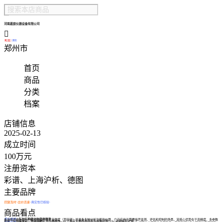
河南嘉宸仪器设备有限公司

1年
1年
郑州市
首页
商品
分类
档案
店铺信息
2025-02-13
成立时间
100万元
注册资本
彩谱、上海沪析、德图
主要品牌
回复及时
出价迅速
真实性已核验
商品看点
6

5

多功能声级计的应用场景
卖点描述
多功能声级计是一种能够精确测量声音强度（声压级）并具备多种分析功能的仪器，广泛应用于需要噪声监测、评估和控制的场景。其核心优势在于高精度、多参数
测量（如频谱分析、统计分布）以及便携性，以下是其主要应用场景及具体说明： 1. 环境噪声监测