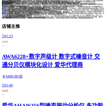
频闪仪——视觉暂留
选型指南
原理、应用与选型指南 频闪仪，又称闪光测速仪，是一种基于视觉暂留原理，将高速周期性运动“定格”观测的关键工业检测工具。它不仅解决了人眼无法直接观察
高速运动的难题，更为设备状态诊断与工艺优化提供了直观依据。本文将系统阐述其工作原理、核心用途，
楼上电钻分贝测量指南
本文提供三种实用方法测量楼上电钻噪音分贝值，包括手机APP简易测量、专业设备精准测量以及隔音效果评估技巧，帮助居民科学应对装修噪音问题。
噪声检测仪单位揭秘
6
本文解析城市噪声检测仪显示的单位及其含义，解释分贝的概念和常见噪声水平，帮助读者理解噪声监测数据背后的科学原理。
揭秘分贝检测仪
本文介绍用于测量声音强度的分贝检测仪，包括其工作原理、常见类型及使用场景，帮助读者了解如何选择合适的检测工具。
声音分贝测量仪

本文介绍测量声音分贝的常用仪器及其工作原理，包括声级计的基本功能、使用方法以及不同场景下的应用建议，帮助读者了解如何准确测量环境噪音。
6
超声破碎三步走
本文拆解超声破碎后处理的核心流程，从样品制备到参数优化，用最简明的三步法解决实验室常见难题。特别解析透射制样中的超声技巧，助您提升样本均质化效
果。

超声破碎200瓦解析
本文解析200瓦超声破碎功率的实际应用效果，包括其作用范围、效率特点及常见使用场景，帮助读者理解该功率级别的设备性能。
5
风速仪的工作原理及应用案例
应用案例
风速仪是用于测量空气流动速度的仪器，其核心工作逻辑是将空气动能转化为可检测的物理信号（机械运动或电信号），不同类型的风速仪基于不同物理原理设计，

应用场景也各有侧重。 一、 常见风速仪的工作原理 杯式风速仪（最经典通用）这是气象站最常见的风速
6
频闪仪——运动视觉化的精密工具原理、应用与选型指南
选型指南
频闪仪，又称闪光测速仪，是一种基于视觉暂留原理，将高速周期性运动“定格”观测的关键工业检测工具。它不仅解决了人眼无法直接观察高速运动的难题，更为设

备状态诊断与工艺优化提供了直观依据。本文将系统阐述其工作原理、核心用途，并提供实用的选型指导。
5
数字化赋能品质管控——硬度计在汽车轮毂HB硬度测量中的应用
应用案例
数字化赋能品质管控——北京时代数字化里氏硬度计在汽车轮毂HB硬度测量中的应用 汽车轮毂作为承载整车重量、传递行驶动力的核心部件，其材质硬度直接决定

了抗冲击性能、疲劳寿命与行驶安全性。随着GB/T 23301-2024《汽车车轮用铸造铝合金》
6
高效烟气分析仪选型指南（通用型+场景定制型）
选型指南
高效烟气分析仪是燃烧系统调试、环保排放监测、能效评估的核心设备，其选型需兼顾测量精度、场景适配性、功能实用性及运维成本。本指南以“精准匹配需求”为

核心，从选型原则、核心维度、场景分类、性能匹配及售后保障五个层面，提供全流程选型参考，助力用户
6
温湿度记录分析仪选型指南（通用型+场景定制型）
选型指南
温湿度记录分析仪是仓储物流、工业生产、实验室、医疗等领域的核心环境监测设备，其选型需精准匹配“测量精度-场景需求-数据可靠性-运维成本”的核心诉求。本

指南以“需求导向+合规适配”为核心，从选型原则、核心维度、场景分类、性能匹配及售后保障五个
噪声振动分析仪核心卖点与场景价值说明
卖点描述
一、权威检测认证，精准数据安全保障 认证资质：设备整体通过 IEC 61672-1:2013 国际声级计标准认证、CNAS 计量认证及 ISO 9001 质量体系认证，符合 GB/T
3785.1-2010 国标要求，检测数据具备法律效力，
霍尔效应测厚仪优势特点
卖点描述
1.创新测量原理，无需耦合剂 采用霍尔效应原理，无需任何耦合剂即可测量，避免了传统超声测厚需涂抹耦合剂的麻烦 不受材料声学特性影响 (如声透差、散射干
扰)，特别适合测量声阻抗差异大的材料 非接触式测量 (探头与被测物
分贝仪测试指南
本文介绍分贝仪的使用场景和选择建议，帮助读者了解在哪些场合需要进行噪音测试，以及如何挑选合适的分贝仪测试器，确保测量结果准确可靠。
店铺主推

01:23
在线交易
AWA6228+数字声级计 数字式噪音计 交
通分贝仪模块化设计 爱华代理商
￥
6400
.00
/台

01:40
在线交易
爱华AHAI6256型噪声振动分析仪 多功能