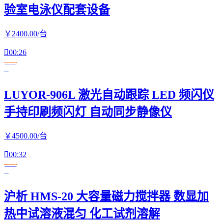
验室电泳仪配套设备
￥
2400
.00
/台

00:26
在线交易
LUYOR-906L 激光自动跟踪 LED 频闪仪
手持印刷频闪灯 自动同步静像仪
￥
4500
.00
/台

00:32
在线交易
沪析 HMS-20 大容量磁力搅拌器 数显加
热中试溶液混匀 化工试剂溶解