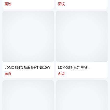
HTN7G38S007P
HTN7G21S040PG
面议
面议
LDMOS射频功率管HTN010W
LDMOS射频功放管
HTN7G38S007P 电子元器件
面议
面议
RF放大器核心组件 高效能