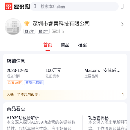
深圳市睿秦科技有限公司

深圳市
2年
2年
首页
商品
档案
店铺信息
2023-12-20
100万元
Macom、安其威、
UG
成立时间
注册资本
主要品牌
回复及时
资质已核验
入选「了不起的改变」
商品看点
A1939功放管解析
功放管揭秘
本文深入探讨A1939功放管的关键参数
本文深入浅出地解释了
特性，包括其电气性能、应用场景及使
念、工作原理及其在音