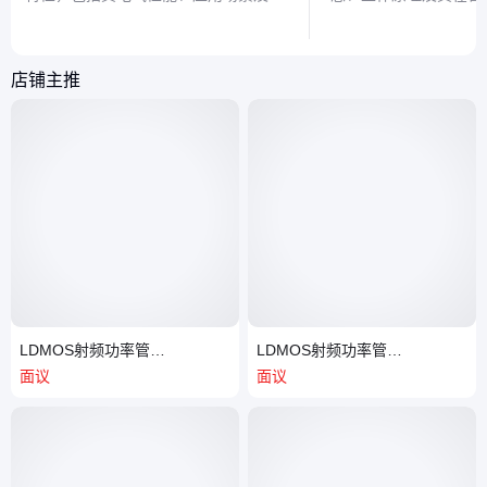
用注意事项，帮助读者全面了解这一电
性，帮助读者轻松理解
子元件的核心功能与优势。
核心作用。
店铺主推
LDMOS射频功率管
LDMOS射频功率管
HTN8G27S015P
HTN8G36S015P
面议
面议