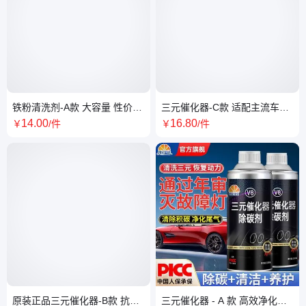
铁粉清洗剂-A款 大容量 性价比
三元催化器-C款 适配主流车型
高 多场景清洁适用
提升动力 减少燃油消耗
14
.00
16
.80
￥
/件
￥
/件
原装正品三元催化器-B款 抗高
三元催化器 - A 款 高效净化尾