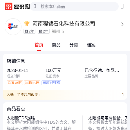
河南程锦石化科技有限公司

郑州市
2年
2年
首页
商品
分类
档案
店铺信息
2023-01-11
100万元
昆仑征途、伽孚、
聚润驰、长成天工
成立时间
注册资本
主要品牌
回复及时
出价迅速
资质已核验
入选「了不起的改变」
商品看点
太阳能TDS是啥
太阳能与电网设备：完
本文解析太阳能组件中TDS的含义，解
本文解析太阳能系统是
释其与水质检测的区别，并说明其在光
备，探讨太阳能发电与