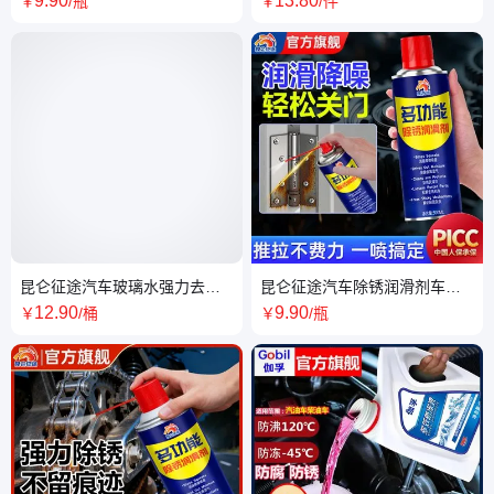
9
.90
13
.80
￥
/瓶
￥
/件
国可发
昆仑征途汽车玻璃水强力去污
昆仑征途汽车除锈润滑剂车家
镀膜去油四季通用冬季防冻40
两用多功能门锁清洁翻新螺丝
12
.90
9
.90
￥
/桶
￥
/瓶
度专用
松动喷剂