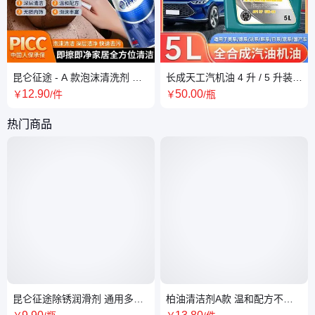
昆仑征途 - A 款泡沫清洗剂 多
长成天工汽机油 4 升 / 5 升装
用途配方 家居汽车皆可用
规格任选 适配多款车
12
.90
50
.00
￥
/件
￥
/瓶
热门商品
昆仑征途除锈润滑剂 通用多功
柏油清洁剂A款 温和配方不伤
能除锈去锈神器强力清洗液 全
车漆 高效去除油渍污垢