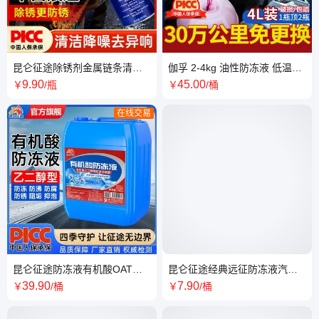
昆仑征途除锈剂金属链条清洗
伽孚 2-4kg 油性防冻液 低温防
剂强力去污润滑剂自行车链条
冻 高温防沸 汽车冷却液
9
.90
45
.00
￥
/瓶
￥
/桶
除锈神器
在线交易
昆仑征途防冻液有机酸OAT冷
昆仑征途经典远征防冻液汽车
却液柴汽油货车红绿色兼容通
发动机冷却液水箱宝冷冻液四
39
.90
7
.90
￥
/桶
￥
/桶
用型大桶
季通用