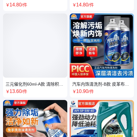
温耐腐蚀 延长使用寿命
气 适配多车型 提升排放达标率
14
.80
14
.80
￥
/件
￥
/件
三元催化剂60ml-A款 清除积碳
汽车内饰清洗剂-B款 皮革布艺
堵塞 恢复动力 汽车养护好帮手
通用 温和配方护材质
13
.60
10
.90
￥
/件
￥
/件