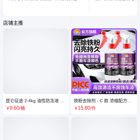
伏系统中的实际作用，帮助读者清晰理
式，以及智能电网设备
解这一专业术语。
利用效率。
店铺主推
昆仑征途 2-4kg 油性防冻液 水
铁粉去除剂 - C 款 浓缩配方强
箱宝专用 高效散热 红绿色保护
效去污 漆面轮毂皆适用 快速除
9
.60
15
.80
￥
/桶
￥
/件
引擎性能
锈迹