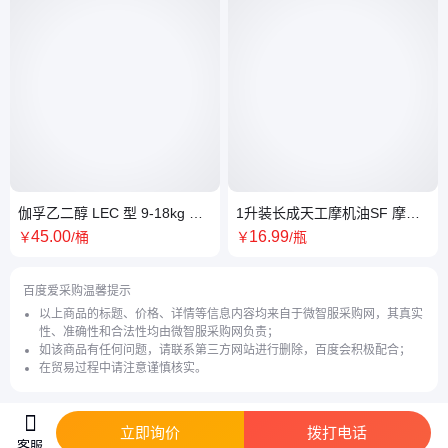
伽孚乙二醇 LEC 型 9-18kg 防
1升装长成天工摩机油SF 摩托
冻液 汽车冷却液 零下 45 度耐
车行采购优选 润滑护引擎批量
45
.00
16
.99
￥
/桶
￥
/瓶
寒抗冻
购
百度爱采购温馨提示
以上商品的标题、价格、详情等信息内容均来自于微智服采购网，其真实
性、准确性和合法性均由微智服采购网负责；
如该商品有任何问题，请联系第三方网站进行删除，百度会积极配合；
在贸易过程中请注意谨慎核实。
立即询价
拨打电话
客服