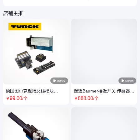
件。
助读者快速识别和选型
店铺主推

00:07

00:05
德国图尔克现场总线模块
堡盟Baumer接近开关 传感器
TBEN-L5-16DXP原装进口
IFRP 12P1501/S14原装现货
99
.00
888
.00
￥
/个
￥
/个