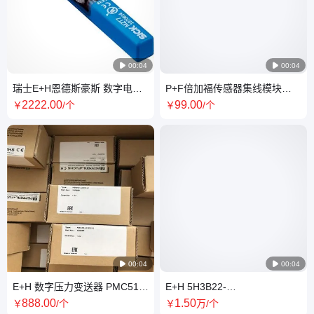

00:04

00:04
瑞士E+H恩德斯豪斯 数字电极
P+F倍加福传感器集线模块
测量电缆 CYK10-A051 长度5
IQC21-12.4(10pcs)现货
2222
.00
99
.00
￥
/个
￥
/个
米现货

00:04

00:04
E+H 数字压力变送器 PMC51-
E+H 5H3B22-
AA21JA1PGCGLJA 全新原装
BSIBAAAFAABI3S0BA1+AA 电
888
.00
1
.50
￥
/个
￥
万
/个