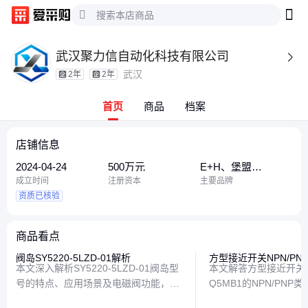
武汉聚力信自动化科技有限公司

武汉
2年
2年
首页
商品
档案
店铺信息
2024-04-24
500万元
E+H、堡盟
BAUMER、德国贺
成立时间
注册资本
主要品牌
德克
资质已核验
商品看点
阀岛SY5220-5LZD-01解析
方型接近开关NPN/PN
本文深入解析SY5220-5LZD-01阀岛型
本文解答方型接近开关Q
号的特点、应用场景及电磁阀功能，帮
Q5MB1的NPN/PN
助读者全面了解这一工业自动化关键组
种输出电路的特点及典