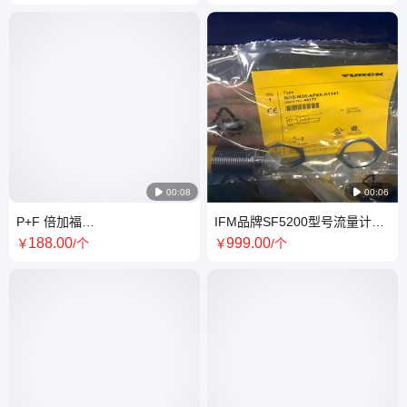
现货
磁式流量计 全新原装正品现货

00:08

00:06
P+F 倍加福
IFM品牌SF5200型号流量计流
GD18/GV18/73/120光电开关
量开关 德国原装进口
188
.00
999
.00
￥
/个
￥
/个
传感器 全新原装 正品现货