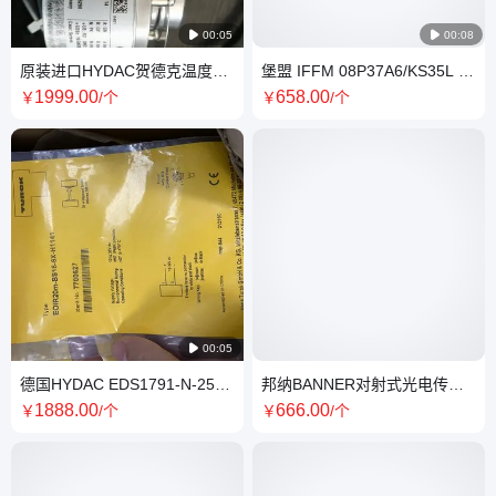

00:05

00:08
原装进口HYDAC贺德克温度传
堡盟 IFFM 08P37A6/KS35L 接
感器开关HDA4840-A-500-
近传感器 开关 全新原装 正品现
1999
.00
658
.00
￥
/个
￥
/个
424(10m)
货

00:05
德国HYDAC EDS1791-N-250-
邦纳BANNER对射式光电传感
000温度传感器 高灵敏度快速
器QS18VP6LV全新现货
1888
.00
666
.00
￥
/个
￥
/个
响应