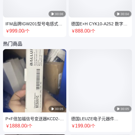

00:06

00:04
IFM品牌IGW201型号电感式接
德国E+H CYK10-A252 数字电
近开关 防护等级IP67
极电缆 全新原装 现货
999
.00
888
.00
￥
/个
￥
/个
热门商品

00:05

00:05
P+F倍加福信号变送器KCD2-
德国LEUZE电子元器件
STC-Ex1.2O全新原装
50060857 HRT 96M/P-1600-
1888
.00
199
.00
￥
/个
￥
/个
2000-42现货