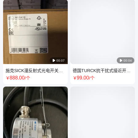

00:07

00:04
施克SICK漫反射式光电开关
德国TURCK抗干扰式接近开关
6020767 WL260-S270原装进
BI25-G47SR-FZ3X2现货
888
.00
99
.00
￥
/个
￥
/个
口