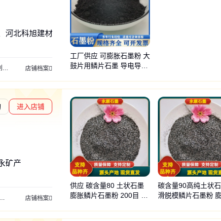
、河北科旭建材
工厂供应 可膨胀石墨粉 大
鼓片用鳞片石墨 导电导热
列
悬浮剂增稠剂系列
耐火材料系列
氧化铁颜料系列
碳酸钙系列
陶土系列
橡胶
店铺档案
性能好
询
进入店铺
章L1
通过深度核验
永矿产
供应 碳含量80 土状石墨
碳含量90高纯土状石
膨胀鳞片石墨粉 200目 免
滑脱模鳞片石墨粉 
火山岩
烘干砂
石英砂
金刚砂
彩砂
鹅卵石切片
蘑菇石
膨润土
面包石
店铺档案
费取样
积大