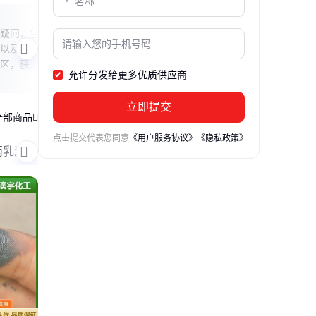
酸性染料染什么
钙钛
疑问，包
本文揭秘酸性染料的染色对象与特性，解
本文
以及如何
析其在纺织、皮革等领域的应用原理，并
析其
区，获得
分享使用时的注意事项，带你认识这种色
这种
允许分发给更多优质供应商
彩魔术师的真实本领。
进微
立即提交
全部商品
点击提交代表您同意
《用户服务协议》
《隐私政策》
丙乳液
钼酸铵
一水柠檬酸
锻造石墨乳
二