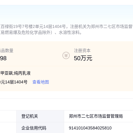
禄街19号7号楼2单元14层1404号，注册机关为郑州市二七区市场监督
（易燃易爆及危险化学品除外）、水溶性涂料。
商品数量
注册资本
98
50万元
二甲亚砜;纯丙乳液
14层1404号
查看地图
登记机关
郑州市二七区市场监督管理局
企业信用代码
914101043584025810