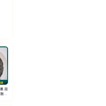
粉系列
墨 润
膨胀体
高岭土
微硅粉
硅微粉
重钙粉
白云石粉
火山石粉
轻钙粉
滑石粉
硅酸铝粉
矿