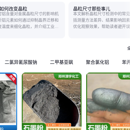
如何改变晶粒
晶粒尺寸那些事儿
讨铝含量对金属晶粒尺寸的影响机
本文解析晶粒尺寸检测中的常见
析铝元素如何通过抑制晶界迁移和
括测量方法差异、结果影响因素
变温度来细化晶粒，并介绍工业中
优化观察效果，帮助读者避开误
控铝含量优化材料性能的实际应
更可靠的数据。
二氯异氰尿酸钠
二甲基亚砜
聚合氯化铝
苯