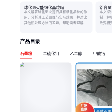
球化退火能细化晶粒吗
铝含量
本文解答球化退火是否具有细化晶粒的作
本文探
用，分析其工艺原理与实际效果，并对比
制，解
其他热处理方法的差异，帮助读者理解球
改变相
化退火的特性与应用场景。
通过调
用。
产品目录
石墨粉
二硫化钼
乙二醇
甲酸钙