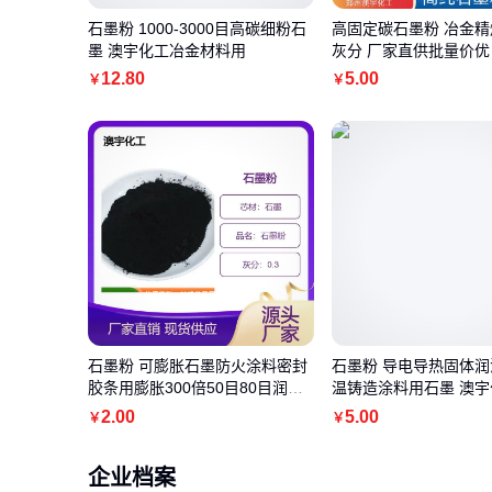
石墨粉 1000-3000目高碳细粉石
高固定碳石墨粉 冶金精
墨 澳宇化工冶金材料用
灰分 厂家直供批量价优
12
.80
5
.00
￥
￥
石墨粉 可膨胀石墨防火涂料密封
石墨粉 导电导热固体润
胶条用膨胀300倍50目80目润滑
温铸造涂料用石墨 澳宇
导电
2
.00
5
.00
￥
￥
企业档案