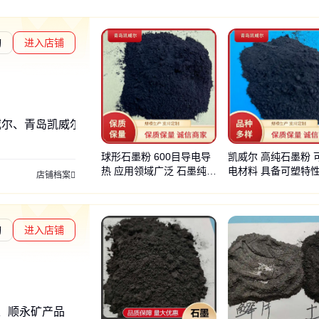
询
进入店铺
度核验
威尔、青岛凯威尔粉体工程科技
球形石墨粉 600目导电导
凯威尔 高纯石墨粉 
热 应用领域广泛 石墨纯度
电材料 具备可塑特
店铺档案
较高
询
进入店铺
章L1
通过深度核验
、顺永矿产品