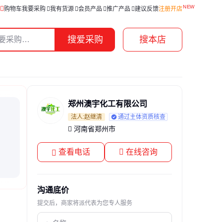
购物车
我要采购
我有货源
会员产品
推广产品
建议反馈
注册开店
搜爱采购
搜本店
郑州澳宇化工有限公司
法人:赵继清
通过主体资质核查
河南省郑州市
查看电话
在线咨询
沟通底价
提交后，商家将派代表为您专人服务