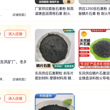
厂家供应膨胀石墨粉 耐高
供应1250目石墨粉 
温铸造润滑用石墨 耐火材
胀鳞片石墨 粉 耐火
火山石
砾石
石子
白沙子
店铺档案
料 导电材料
材料
询
进入店铺
度核验
东风矿厂、冬风
东风供应石墨颗粒 刹车片
东风供应鳞片石墨润
密封材料 摩擦材料用 鳞片
业铸造涂料耐火导电
片石墨
云母
蛭石
橡胶颗粒
轮胎粉
漂珠
重晶石
膨润土
碳酸钙
叶腊石
木
店铺档案
石墨粉
用石墨粉
询
进入店铺