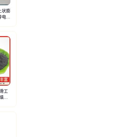
土状膨
导电原
滑工
填充
质纤维
喷涂棉
钾长石
氧化铝
铝矾土
滑石粉
配重砂
硅藻土