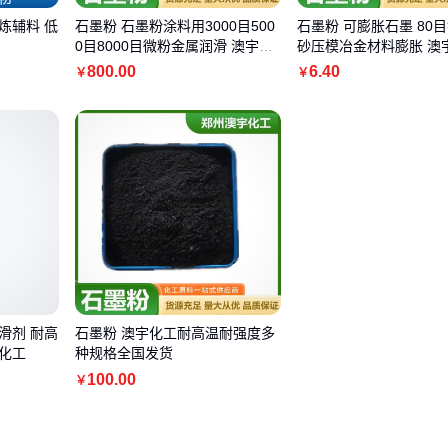
炼辅料 低
石墨粉 石墨粉涂料用3000目500
石墨粉 可膨胀石墨 80
0目8000目微粉金属润滑 澳宇化
砂压模冶金材料膨胀 澳
工
800
.00
6
.40
￥
￥
滑剂 耐高
石墨粉 澳宇化工耐高温耐强度多
化工
种规格全国发货
100
.00
￥