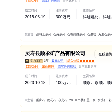
回复及时
真实性已核验
河北石家庄
成立时间
注册资本
主要品牌
2015-03-19
300万元
科旭建材、科旭
主营：
高岭土系列
石英系列
石棉纤维系列
石墨粉
海泡石系
灵寿县顺永矿产品有限公司
在线咨
3年
综合体验
交易勋
回复及时
出价迅速
真实性已核验
河北石家庄
成立时间
注册资本
主要品牌
2023-10-18
100万元
顺永、永顺、顺
主营：
鹅卵石
雨花石
夜光石
200目土状石墨厂家
水洗石
彩色石子