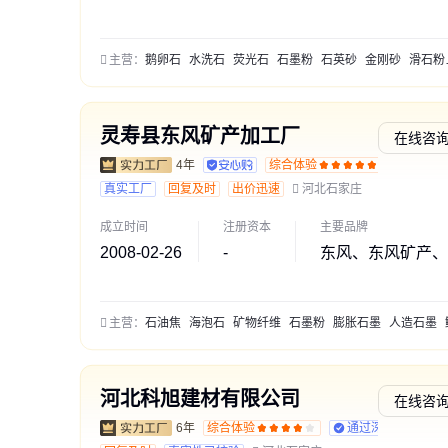
主营：
鹅卵石
水洗石
荧光石
石墨粉
石英砂
金刚砂
滑石粉
灵寿县东风矿产加工厂
在线咨
4年
综合体验
通过深
真实工厂
回复及时
出价迅速
河北石家庄
成立时间
注册资本
主要品牌
2008-02-26
-
东风、东风矿产、
主营：
石油焦
海泡石
矿物纤维
石墨粉
膨胀石墨
人造石墨
鳞
河北科旭建材有限公司
在线咨
6年
综合体验
通过深度核验