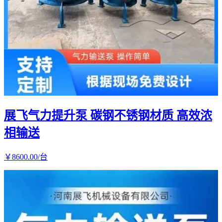
展飞气力提升泵 碳钢不锈钢材质 高效浓
相输送
￥
8600
.00
/台