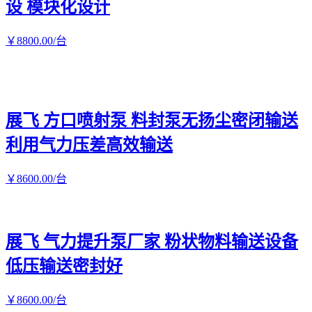
设 模块化设计
￥
8800
.00
/台
展飞 方口喷射泵 料封泵无扬尘密闭输送
利用气力压差高效输送
￥
8600
.00
/台
展飞 气力提升泵厂家 粉状物料输送设备
低压输送密封好
￥
8600
.00
/台