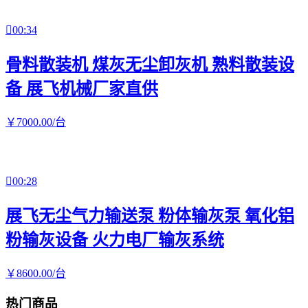

00:34
骨料散装机 煤灰无尘卸灰机 熟料散装设
备 展飞机械厂家直供
￥
7000
.00
/台

00:28
展飞无尘气力输送泵 粉体输灰泵 氧化铝
粉输灰设备 火力电厂输灰系统
￥
8600
.00
/台
热门商品