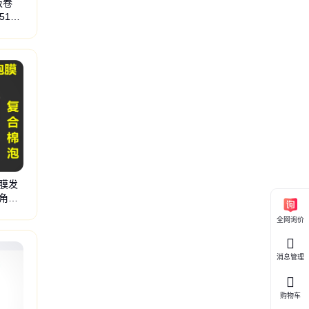
板卷
51D+
铁合金板
锌铁合金卷
船板
镀铝锌板
镀铝镁锌板
镀铝镁锌卷
汽车钢
热轧卷
热
泡膜发
角边
袋
纸护角
纸包角
包装袋
包装膜
泡泡袋
快递袋
印刷膜
pe膜
泡沫
全网询价
消息管理
购物车