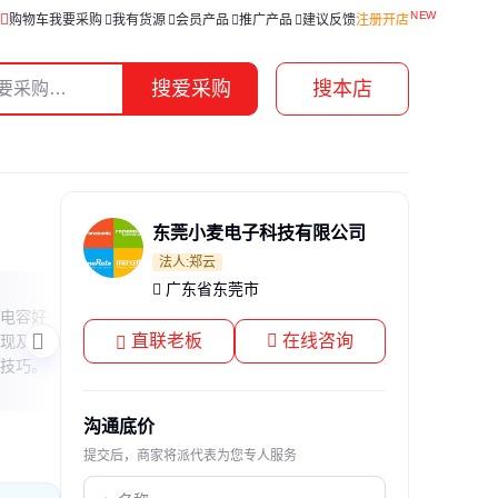
购物车
我要采购
我有货源
会员产品
推广产品
建议反馈
注册开店
搜爱采购
搜本店
东莞小麦电子科技有限公司
法人:郑云
广东省东莞市
传应纽扣电池LR44之谜
碱性
电容好
本文解答关于传应纽扣电池是否包含LR44
本文
直联老板
在线咨询
现及注意
型号的疑问，并澄清LR44与2032电池的
异，
技巧。
关键区别，帮助用户快速识别适合的电池
景，
类型。
型。
沟通底价
提交后，商家将派代表为您专人服务