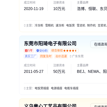
成立时间
注册资本
主要品牌
2020-11-19
10万元
浩博、恒联、东
主营：
冷冻柜
雪糕机
速冻柜
电饭煲
雪泥机
制作机
豆浆机
东莞市阳琦电子有限公司
在线咨
5年
综合体验
真实工厂
回复及时
出价迅速
广东东莞
成立时间
注册资本
主要品牌
2011-05-27
50万元
BEJ、NEMA、
主营：
电饭煲插座
电源插座
电瓶车插座
义乌童心工艺品有限公司
在线咨