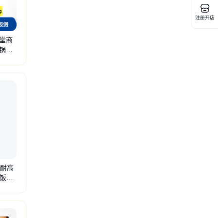
注册开店
堂商
锅煮
雪糕柜
果汁机
冷饮机
切片机
沙冰机
切肉机
炒冰机
酸奶机
鳞片冰机
源耐高
电饭煲