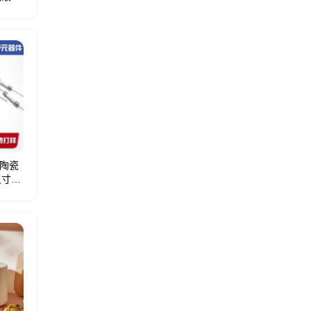
jo-e-y43s
蒸烤箱
分块机
打蛋机
单模冰棍
包机炸鸡
扒炉设备
电热煤气
加热鸡
V陶瓷
寸6X