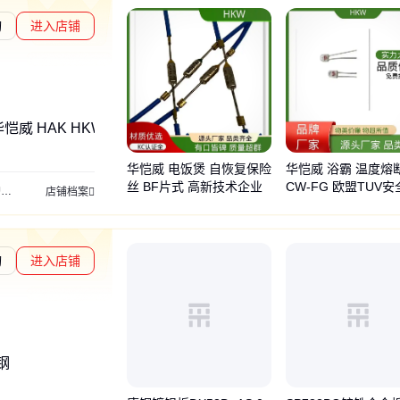
询
进入店铺
度核验
恺威 HAK HKW 9700、温控器
华恺威 电饭煲 自恢复保险
华恺威 浴霸 温度熔断
丝 BF片式 高新技术企业
CW-FG 欧盟TUV
器
温控器
热敏电阻
店铺档案
证
询
进入店铺
章L1
通过深度核验
钢