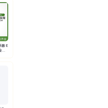
器 E
安全认