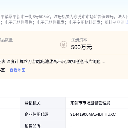
平镇常平新市一街6号505室，注册机关为东莞市市场监督管理局，法人
售；电子元器件零售；电子元器件批发；电子专用材料研发；塑料制品销
（除依法须经批准的项目外，凭营业执照依法自主开展经营活动）
商品数量
注册资本
500万元
电饭煲;遥控器;手表带;电子表;锂电池;石英表;温度计;螺丝刀;钥匙电池;游标卡尺;纽扣电池;卡片钥匙;手表电池;石英手表;计算器电池;助听器电池;碱性玩具干电池;定位跟踪追踪器;卷帘卷闸门电池
5室
查看地图
登记机关
东莞市市场监督管理局
企业信用代码
91441900MA54BHHUXC
销售品牌
-