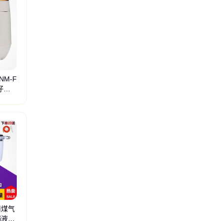
M-F
煲仔饭
定制
运动包定制
伴手礼定制
毛绒公仔定制
高端礼品定制
节日礼品定制
员工伴手
用煤气
锅液化