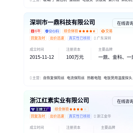
主营：
玻璃门
面包机
蛋糕店
电饭煲
铁板烧
紫外线
鲜奶机
深圳市一鼎科技有限公司
在线咨
6年
综合体验
交易勋章L1
回复及时
出价迅速
真实性已核验
广东深圳
成立时间
注册资本
主要品牌
2015-11-12
100万元
一鼎、金科、一鼎/A
主营：
自恢复保险丝
电流保险丝
热敏电阻
电饭煲用温度探头
浙江红素实业有限公司
在线咨
综合体验
回复及时
出价迅速
真实性已核验
浙江金华
成立时间
注册资本
主要品牌