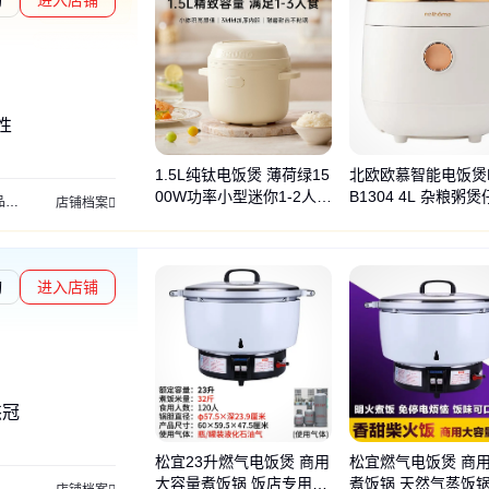
度核验
性
1.5L纯钛电饭煲 薄荷绿15
北欧欧慕智能电饭煲N
00W功率小型迷你1-2人食
B1304 4L 杂粮粥
制
保温杯定制
茶具定制
礼品套装定制
冰箱贴定制
文创礼品定制
商务礼品
店铺档案
预约电煮锅
一键操作
询
进入店铺
杰冠
松宜23升燃气电饭煲 商用
松宜燃气电饭煲 商
大容量煮饭锅 饭店专用煮
煮饭锅 天然气蒸饭