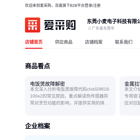
欢迎来到爱采购，百度旗下B2B平台
登录/注册
东莞小麦电子科技有限
广东省东莞市
店铺首页
供应商品
店铺档案
联系我们
商品看点
电饭煲故障解密
金属拉
本文深入分析电饭煲故障代码cfxb50f818-
本文介
100e2的常见原因，重点解读热传感器异
专用钳
常对烹饪功能的影响，并提供实用的排查
应对拉
思路，帮助用户快速定位问题。
企业档案