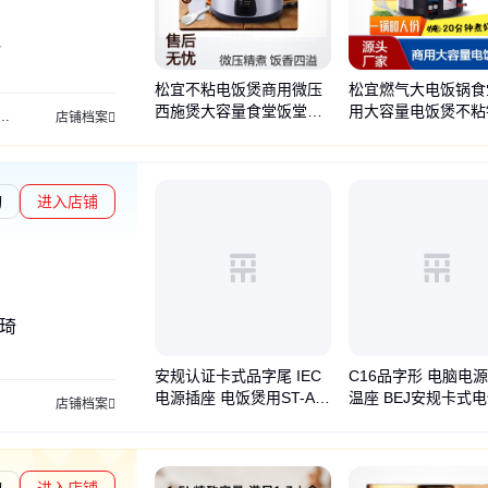
贝
松宜不粘电饭煲商用微压
松宜燃气大电饭锅食
西施煲大容量食堂饭堂煮
用大容量电饭煲不粘
奶冰机
制冰机
雪粒机
磨浆机
激凌柜
急冻柜
搅拌机
和面机
刨肉机
展示柜
店铺档案
饭店不锈钢电饭锅
粥熬粥煤气煮饭锅
询
进入店铺
阳琦
安规认证卡式品字尾 IEC
C16品字形 电脑电
电源插座 电饭煲用ST-A0
温座 BEJ安规卡式
店铺档案
1-003JB品字插座
用热态品字插座
询
进入店铺