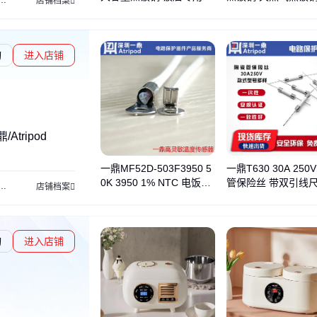
揉面机
压面机
汉堡机
搅拌机
麦当劳
加热机
冰棍机
消毒柜
上下门
奶油机
店铺档案
汤锅
气
询
进入店铺
tripod
一鼎MF52D-503F3950 5
一鼎T630 30A 250
0K 3950 1% NTC 电饭煲
管保险丝 带双引线尺
温度开关
贴片保险丝
温度传感器
温度保险丝
保险电阻
店铺档案
用温度探头 可加热套管50
30MM fuse
mm
询
进入店铺