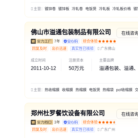
主营：
镀锌卷
镀锌板
冷轧卷
电饭煲
冷轧板
冷轧板价格
镀锌板
佛山市溢通包装制品有限公司
在线咨
7年
综合体验
交易勋
回复及时
出价迅速
真实性已核验
广东佛山
成立时间
注册资本
主要品牌
2011-10-12
50万元
溢通包装、溢通
主营：
热收缩膜
收缩膜
热缩膜
电饭煲
热缩袋
pof收缩膜
交联
郑州杜罗餐饮设备有限公司
在线咨
3年
综合体验
交易勋
回复及时
出价迅速
真实性已核验
广东广州