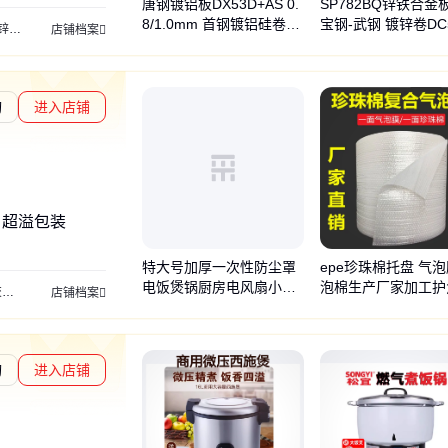
唐钢镀铝板DX53D+AS 0.
SP782BQ锌铁合金
8/1.0mm 首钢镀铝硅卷用
宝钢-武钢 镀锌卷DC
价格
酸洗卷
酸洗板
酸洗板价格
热轧酸洗卷
酸洗汽车钢
镀铝板
镀铝卷
锌
店铺档案
于电饭煲 冲压耐热好
ZF 家电机器用料
询
进入店铺
章L3
通过深度核验
、超溢包装
特大号加厚一次性防尘罩
epe珍珠棉托盘 气
电饭煲锅厨房电风扇小家
泡棉生产厂家加工护
膜
pvc收缩膜
bopp薄膜
热封膜
气泡膜
密封袋
自封袋
珍珠棉
泡棉
opp胶
店铺档案
电微波炉高透明套
条管材现货批发
询
进入店铺
章L1
通过深度核验