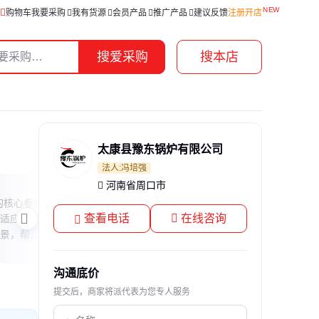
购物车
我要采购
我有货源
会员产品
推广产品
建议反馈
注册开店
搜爱采购
搜本店
太康县豫东锅炉有限公司
法人:冯培强
河南省周口市
辽宁10吨锅炉能用吗
JC-
的核心参数
本文解答辽宁地区10吨锅炉的使用现状，
本文详
查看电话
在线咨询
适应性等
重点分析燃煤锅炉的政策限制与替代方
参数
景，帮助
案，帮助用户了解当前锅炉使用的合规性
快速
心特性。
与环保趋势。
想。
沟通底价
提交后，商家将派代表为您专人服务