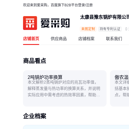
欢迎来到爱采购，百度旗下B2B平台
登录/注册
太康县豫东锅炉有限公
来图定制
持有专利认证
店铺首页
供应商品
店铺档案
联系我们
商品看点
2吨锅炉功率换算
傲农温
本文解析2蒸吨锅炉对应的兆瓦功率值，
本文详
解释蒸发量与热功率的换算关系，并说明
括基本
实际应用中需考虑的热效率因素，帮助读
点，帮
者快速掌握锅炉选型基础知识。
用体验
企业档案