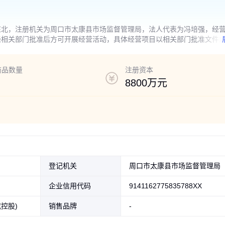
庄北，注册机关为周口市太康县市场监督管理局，法人代表为冯培强，经
经相关部门批准后方可开展经营活动，具体经营项目以相关部门批准文件
备制造；环境保护专用设备销售；技术进出口；货物进出口（除依法须经
商品数量
注册资本
8800万元
登记机关
周口市太康县市场监督管理局
企业信用代码
9141162775835788XX
控股)
销售品牌
-