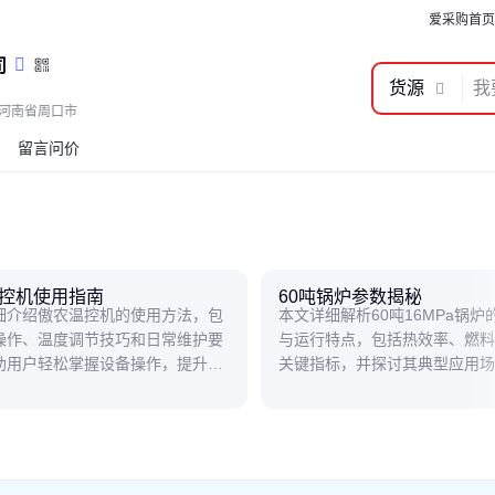
爱采购首页
司
货源
河南省周口市
留言问价
控机使用指南
60吨锅炉参数揭秘
细介绍傲农温控机的使用方法，包
本文详细解析60吨16MPa锅炉
操作、温度调节技巧和日常维护要
与运行特点，包括热效率、燃料
助用户轻松掌握设备操作，提升使
关键指标，并探讨其典型应用场
。
读者快速掌握这类工业锅炉的核