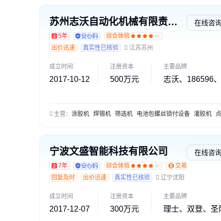
苏州志沃自动化机械有限责任公司
在线咨
5年
综合体验
出价迅速
真实性已核验
江苏苏州
成立时间
注册资本
主要品牌
2017-10-12
500万元
志沃、186596、
主营：
涂胶机
焊锡机
筛选机
电池包螺丝锁付设备
灌胶机
点胶
宁波文盛智能科技有限公司
在线咨
7年
综合体验
交易勋章L1
回复及时
出价迅速
真实性已核验
辽宁沈阳
成立时间
注册资本
主要品牌
2017-12-07
300万元
理士、双登、圣