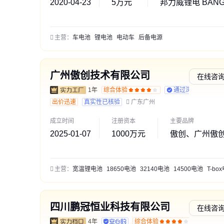
2020-04-23
5万元
邦力威锂电 BAN
主营：
车电池
锂电池
电动车
后备电源
广州傲创技术有限公司
在线咨
1年
综合体验
通过深度核验
出价迅速
真实性已核验
广东广州
成立时间
注册资本
主要品牌
2025-01-07
1000万元
傲创、广州傲创、
主营：
宽温锂电池
18650电池
32140电池
14500电池
T-box
四川鹏冠恒业科技有限公司
在线咨
4年
综合体验
交易勋