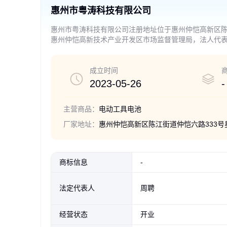
惠州市粤涛科技有限公司
惠州市粤涛科技有限公司注册地址位于惠州仲恺高新区陈
惠州仲恺高新技术产业开发区市场监督管理局，法人代
池零配件销售；电子产品销售；电力电子元器件制造；
仪表制造；仪器仪表销售；光伏设备及元器件制造；光
销售；软件开发；软件销售；技术服务、技术开发、技
成立时间
出口。（除依法须经批准的项目外，凭营业执照依法自
2023-05-26
-
主营商品：
电动工具电池
厂家地址：
惠州仲恺高新区陈江街道仲恺六路333号
商标信息
-
法定代表人
周聘
经营状态
开业