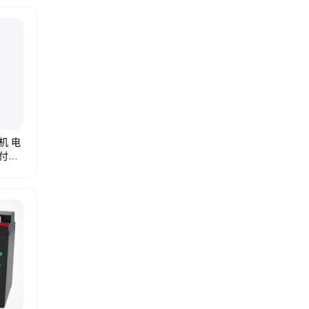
机 电
付设
胶机
牙膏套筒打胶机
平板高速滴胶机
电子开关连接器
视觉拍照打胶机
多轴硅胶