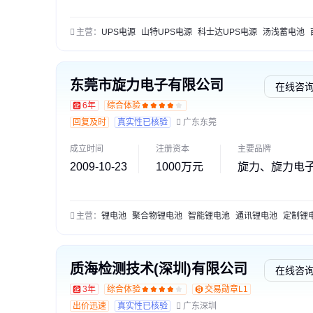
主营：
UPS电源
山特UPS电源
科士达UPS电源
汤浅蓄电池
西恩
东莞市旋力电子有限公司
在线咨
6年
综合体验
回复及时
真实性已核验
广东东莞
成立时间
注册资本
主要品牌
2009-10-23
1000万元
旋力、旋力电
主营：
锂电池
聚合物锂电池
智能锂电池
通讯锂电池
定制锂电
质海检测技术(深圳)有限公司
在线咨
3年
综合体验
交易勋章L1
出价迅速
真实性已核验
广东深圳