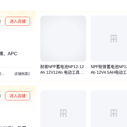
询
进入店铺
章L2
通过深度核验
博、APC
耐普NPP蓄电池NP12-12
NPP耐普蓄电池NP12
Ah 12V12Ah 电动工具 应
Ah 12V4.5AH电动
护电池
工业电瓶
应急电源
直流电源
电源控制
备用电源
储能电源
电源机房
店铺档案
急灯正品 急销
防和安全防卫系统
询
进入店铺