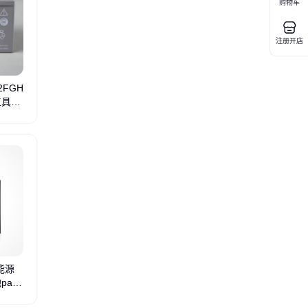
购物车
注册开店
2FGH
动工具电
新能源
ack
柜
恒温恒湿箱
充放电测试仪
户外电源测试