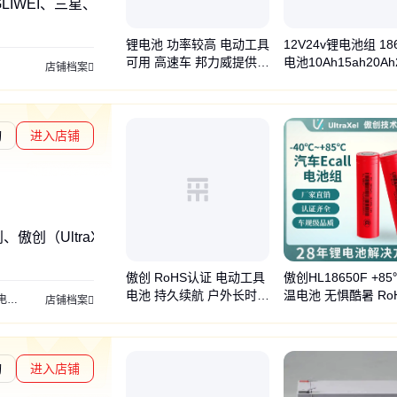
GLIWEI、三星、品昂
锂电池 功率较高 电动工具
12V24v锂电池组 18
可用 高速车 邦力威提供 4
电池10Ah15ah20Ah
店铺档案
8V100AH
电动工具电池
询
进入店铺
傲创（UltraXel）
傲创 RoHS认证 电动工具
傲创HL18650F +8
电池 持久续航 户外长时续
温电池 无惧酷暑 Ro
电池
安防监控电池
E-call电池
IoT物联网电池
户外电池
GPS电池
冷链物流锁电
店铺档案
航
证 高倍率电动工具
询
进入店铺
章L2
通过深度核验