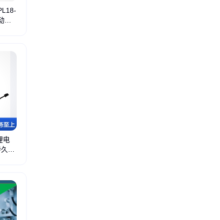
L18-
电动工
池
理士蓄电池
双登蓄电池
机房蓄电池
圣阳蓄电池
山特蓄电池
耐普蓄电池
GN
锂电
持久高
动力锂电池
高倍率锂电池
特种锂电池
磷酸铁锂电池
圆柱形锂电池
一次锂电池