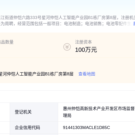
江街道仲恺六路333号星河仲恺人工智能产业园B1栋厂房第8层，注册机
表为周聘，经营范围包括一般项目：电池制造；电池销售；电池零配件生
电力电子元器件销售；集成电路制造；集成电路销售；其他电子器件制造
伏设备及元器件销售；光伏发电设备租赁；照明器具制造；照明器具销售
术咨询、技术交流、技术转让、技术推广；国内贸易代理；货物进出口；
商品数量
注册资本
主开展经营活动）
100万元
星河仲恺人工智能产业园B1栋厂房第8层
查看地图
惠州仲恺高新技术产业开发区市场监督
登记机关
理局
企业信用代码
91441303MACLE1D85C