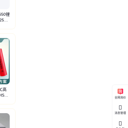
650锂
25Ah
5℃高
HS认
池
摄像头电池
车载摄像头电池
扫码枪电池
手持设备电池
车载电子电池
行车记
全网询价
电池
消息管理