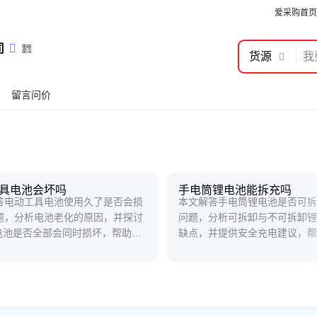
爱采购首页
司
货源
留言问价
具电池会坏吗
手电筒锂电池能拆充吗
答电动工具电池使用久了是否会损
本文解答手电筒锂电池是否可拆
题，分析电池老化的原因，并探讨
问题，分析可拆卸与不可拆卸锂
0电池是否全部会同时损坏，帮助用
缺点，并提供安全充电建议，帮
电池寿命和维护方法。
确使用和维护手电筒电池。