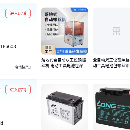
询
进入店铺
186608
落地式全自动双工位锁螺
全自动双工位锁螺丝
丝机 电动工具电池包深孔
动工具电池包螺丝锁
机
装配机
灌胶设备
打胶设备
点胶设备
螺母检测机
自动组装机
点胶滴胶打
店铺档案
螺丝锁付设备厂家
备源头厂家
询
进入店铺
阳