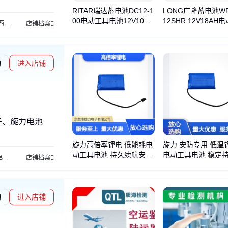
RITAR瑞达蓄电池DC12-1
LONG广隆蓄电池WP
00电动工具电池12V100A
12SHR 12V18AH
迪蓄电池
南都蓄电池
施耐德蓄电池
灯塔蓄电池
德国阳光蓄电池
科士达蓄电
店铺档案
H应急备用电瓶
具精密仪器电池
询
进入店铺
子、旋力电池
旋力高倍率锂电 低能耗电
旋力 安防专用 低温
动工具电池 持久续航安全
电动工具电池 稳定
池
特殊锂电池
锂聚合物电池
18650锂电池
宽温锂电池
锂亚电池
进口锂电池
店铺档案
可靠
效续航
询
进入店铺