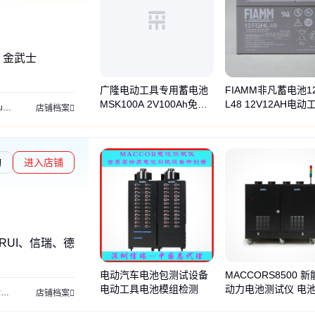
、金武士
广隆电动工具专用蓄电池
FIAMM非凡蓄电池1
MSK100A 2V100Ah免补
L48 12V12AH电
源
科华ups电源
科士达ups电源
华为ups电源
店铺档案
水
池
询
进入店铺
NRUI、信瑞、德国宾德
电动汽车电池包测试设备
MACCORS8500 
电动工具电池模组检测
动力电池测试仪 电池p
测
锂电池测试
电池包测试
单体电池检测
电池检测设备
汽车电池检测
锂电检测
店铺档案
检测设备