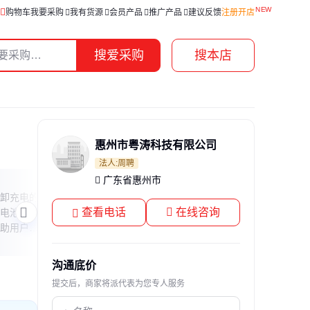
购物车
我要采购
我有货源
会员产品
推广产品
建议反馈
注册开店
搜爱采购
搜本店
惠州市粤涛科技有限公司
法人:周聘
广东省惠州市
朗恒手电筒探秘
小风
卸充电的
本文揭秘深圳市朗恒手电筒的产品系列及
本文
查看电话
在线咨询
电池的优
特色，解析其命名逻辑与设计亮点，帮助
要3
助用户正
读者了解这一专业照明工具的品牌故事与
费者
技术优势。
沟通底价
提交后，商家将派代表为您专人服务