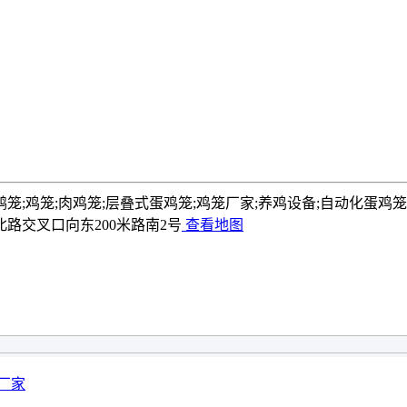
鸭笼;鸡笼;肉鸡笼;层叠式蛋鸡笼;鸡笼厂家;养鸡设备;自动化蛋鸡
路交叉口向东200米路南2号
查看地图
厂家