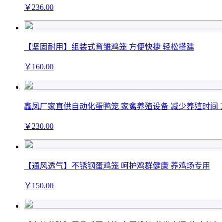
￥
236
.00
【坚固耐用】组装式育雏鸡笼 方便快捷 轻松搭建
￥
160
.00
鑫凤厂家直供自动化蛋鸭笼 家禽养殖设备 减少养殖时间
￥
230
.00
【通风透气】不锈钢蛋鸡笼 呵护鸡群健康 养鸡场专用
￥
150
.00