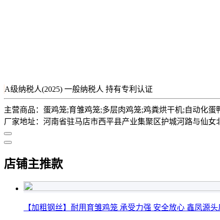
A级纳税人(2025)
一般纳税人
持有专利认证
主营商品：
蛋鸡笼;育雏鸡笼;多层肉鸡笼;鸡粪烘干机;自动化蛋
厂家地址：
河南省驻马店市西平县产业集聚区护城河路与仙女北
店铺主推款
【加粗钢丝】耐用育雏鸡笼 承受力强 安全放心 鑫凤源头