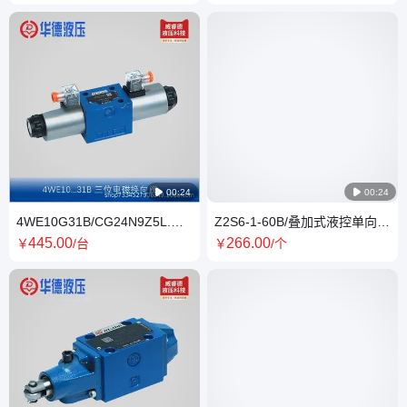
HUADE华德

00:24

00:24
4WE10G31B/CG24N9Z5L.电
Z2S6-1-60B/叠加式液控单向阀
磁换向阀 原装正品 HUADE华
直动式单 向阀方向阀 HUADE
445
.00
266
.00
￥
/台
￥
/个
德 三位
华德