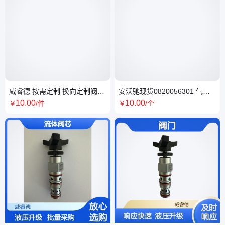
威睿德 按需定制 换向定制阀芯
安沃驰现货0820056301 气动
适配性强 流量调节优化
电磁阀 Aventics 力士乐
10
.00
10
.00
￥
/件
￥
/个