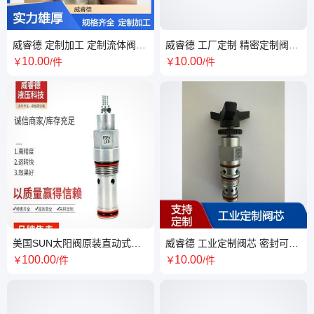
威睿德 定制加工 定制流体阀芯
威睿德 工厂定制 精密定制阀芯
规格齐全 设备维修替换件
规格齐全 定制化阀体配件
10
.00
10
.00
￥
/件
￥
/件
美国SUN太阳阀原装直动式压
威睿德 工业定制阀芯 密封可靠
力补偿流量阀芯单向阀液压系
工业设备改装专用
100
.00
10
.00
￥
/件
￥
/件
统FDEALAN