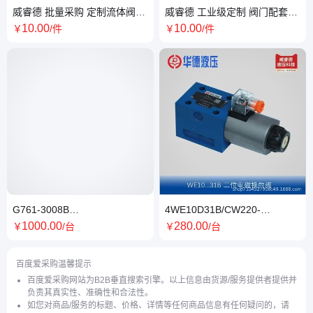
威睿德 批量采购 定制流体阀芯
威睿德 工业级定制 阀门配套阀
支持打样 液压系统升级
芯 响应快速 液压系统升级
10
.00
10
.00
￥
/件
￥
/件
G761-3008B
4WE10D31B/CW220-
H19JOGM4VPH，MOOG__穆
50N9Z5L.电磁换向阀 原装正品
1000
.00
280
.00
￥
/台
￥
/台
格，比例伺服阀 欢迎询价采购
HUADE华德
百度爱采购温馨提示
百度爱采购网站为B2B垂直搜索引擎。以上信息由货源/服务提供者提供并
负责其真实性、准确性和合法性。
如您对商品/服务的标题、价格、详情等任何商品信息有任何疑问的，请