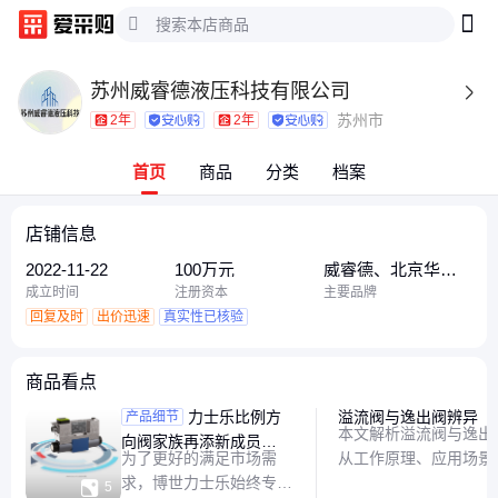
苏州威睿德液压科技有限公司

苏州市
2年
2年
首页
商品
分类
档案
店铺信息
2022-11-22
100万元
威睿德、北京华
德、美国SUN太阳
成立时间
注册资本
主要品牌
阀
回复及时
出价迅速
真实性已核验
商品看点
力士乐比例方
溢流阀与逸出阀辨异
产品细节
本文解析溢流阀与逸出
向阀家族再添新成员
为了更好的满足市场需
从工作原理、应用场景
4WRA(E)6-3X
求，博世力士乐始终专注
对比，帮助读者清晰区

5