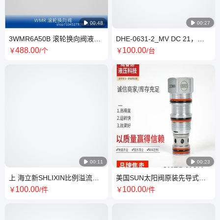

00:48

00:27
3WMR6A50B 滚轮换向阀液压
DHE-0631-2_MV DC 21，
3WMR滚 轮换 向阀 原装北 京
ATOS__阿托斯，液压阀 欢迎
488
.00
100
.00
￥
/个
￥
/台
HUADE华德
致电

00:11

00:23
上 海立新SHLIXIN比例溢流阀
美国SUN太阳阀原装先导式液
压力控制阀DREM20-30_31.5Y
控单向阀芯泄压阀液压系统
100
.00
100
.00
￥
/件
￥
/件
DREM10 30
CKEBXCN