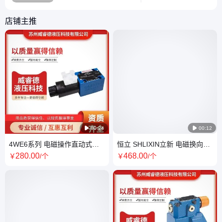
于产品创新与优化，致力
似但功能不同的压力控
于为国内用户提供更多元
店铺主推
的产品选择。本期，我们
将带你深入了解博世力士
乐比例方向阀的全新成员
4WRA(E)6-3X，一同探
索它的“迷人”魅力~
4WRA(E)6-3X 是一款不
带电

00:24

00:12
4WE6系列 电磁操作直动式方
恒立 SHLIXIN立新 电磁换向阀
向阀块 德国Rexroth力士乐 电
4WE10D-L6X/EG24NZ5L电磁
280
.00
468
.00
￥
/个
￥
/个
换向阀
阀4WE10