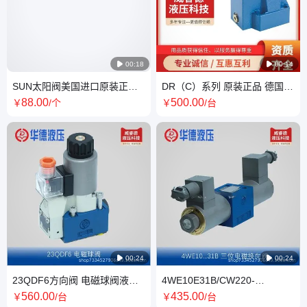

00:18

00:14
SUN太阳阀美国进口原装正品
DR（C）系列 原装正品 德国
授权经销液压阀液压阀芯溢流
Rexroth力士乐 先导式减压阀
88
.00
500
.00
￥
/个
￥
/台
阀CBBGLCN
液压阀

00:24

00:24
23QDF6方向阀 电磁球阀液压
4WE10E31B/CW220-
系统 原装正品 HUADE华德
50N9Z5L.电磁换向阀 原装正品
560
.00
435
.00
￥
/台
￥
/台