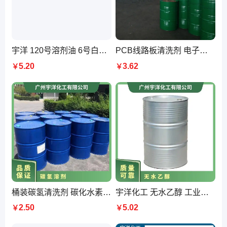
宇洋 120号溶剂油 6号白电油 橡胶塑胶行业材料清洗剂 去渍油 商家供应
PCB线路板清洗剂 电子板电路板去助焊剂油污 环保洗板水
5.20
3.62
￥
￥
桶装碳氢清洗剂 碳化水素清洁剂 电子五金塑胶机械工件设备洁净剂
宇洋化工 无水乙醇 工业级 消毒剂 清洗 国标含量99%
2.50
5.02
￥
￥