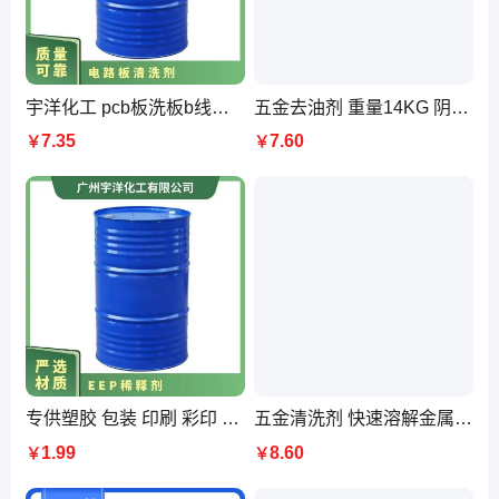
宇洋化工 pcb板洗板b线路板清洗剂pcb电路板 工业级
五金去油剂 重量14KG 阴凉通风处 桶装 工业级 无色透明液体
7.35
7.60
￥
￥
专供塑胶 包装 印刷 彩印 胶印 水转印 颜料 油墨 涂料稀释剂 速度快 气味小
五金清洗剂 快速溶解金属加工油渍 清洁力强 送货上门
1.99
8.60
￥
￥