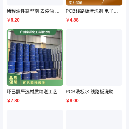
稀释油性离型剂 去渍油 不伤产品表面 除油去渍除胶 密封性好 宇洋化工
PCB线路板清洗剂 电子板电路板去助焊剂油污 环保洗板水
6.20
4.88
￥
￥
环已酮严选材质精湛工艺 岳化品牌99%有效成分含量优质良品
PCB洗板水 线路板洗助焊剂松香残留波峰回流焊 专用 手洗超声波洗
7.80
8.00
￥
￥