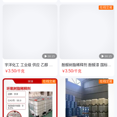
除沥青 现货
在线交易

00:15

00:15
宇洋化工 工业级 供应 乙醇 酒
酚醛树脂稀释剂 酚醛漆 国标
精高纯度99% 可拿样 现货现发
200L 溶解剂 宇洋化工
3
.50
3
.50
￥
/千克
￥
/千克
商家批发
在线交易
在线交易