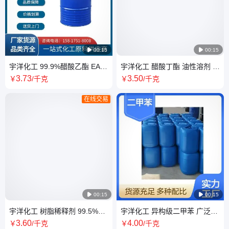

00:15

00:15
宇洋化工 99.9%醋酸乙酯 EAC
宇洋化工 醋酸丁酯 油性溶剂 树
乙酸乙酯 乙酸乙醚
脂涂料粘合剂180kg包装 可分
3
.73
3
.50
￥
/千克
￥
/千克
装拿样
在线交易

00:15

00:15
宇洋化工 树脂稀释剂 99.5%纯
宇洋化工 异构级二甲苯 广泛用
度 200L防静电铁桶 工业级
于涂料 树脂 染料 油墨等行业
3
.60
4
.00
￥
/千克
￥
/千克