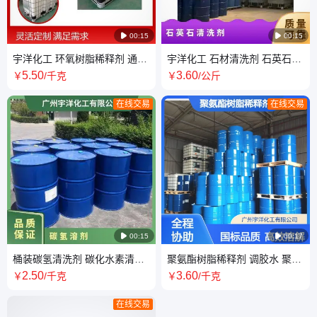

00:15

00:15
宇洋化工 环氧树脂稀释剂 通用
宇洋化工 石材清洗剂 石英石大
型 环保AGE 稀释树脂调整油漆
里石厨房台面岩板去黄去污清
5
.50
3
.60
￥
/千克
￥
/公斤
的粘度
洁剂
在线交易
在线交易

00:15

00:17
桶装碳氢清洗剂 碳化水素清洁
聚氨酯树脂稀释剂 调胶水 聚氨
剂 电子五金塑胶机械工件设备
酯漆 国标 200L 溶解剂 宇洋化
2
.50
3
.60
￥
/千克
￥
/千克
洁净剂
工
在线交易