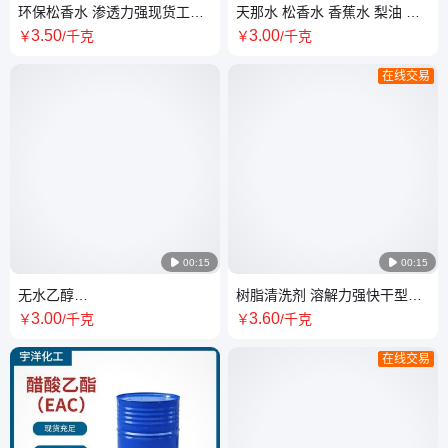
环保松香水 渗透力强现货工业
天那水 松香水 香蕉水 梨油 工
级香蕉水稀释剂含量国标 机械
业级稀释剂 工业清洗 厂家直售
3
.50
3
.00
￥
/千克
￥
/千克
清洗剂
全国配送
在线交易

00:15

00:15
无水乙醇
树脂清洗剂 溶解力强快干型洗
75%95%99.5%99.9%纯度 工
胶 洗树脂 洗胶印 环保型 气味
3
.00
3
.60
￥
/千克
￥
/千克
业级石油基玉米酒精 厂家直供
轻
在线交易