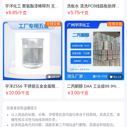
宇洋化工 聚氨酯漆稀释剂 无色
洗板水 清洗PCB线路板助焊剂
透明 工业用 160kg 不溶于水
松香残留波峰回流焊 专用 手洗
6
.85
5
.75
￥
/千克
￥
/千克
支持
超声波洗
在线交易
在线交易

00:15

00:15
宇洋Z556 不锈钢五金金属精密
二丙酮醇 DAA 工业级99.9%高
模具材料清洗剂 环保除油清洗
含量无色透明液体 染料原料树
10
.00
3
.00
￥
/千克
￥
/千克
溶剂
脂溶剂
百度爱采购温馨提示
以上商品的标题、价格、详情等信息内容均来自于找商网，其真实性、准
确性和合法性均由找商网负责；
如该商品有任何问题，请联系第三方网站进行删除，百度会积极配合；