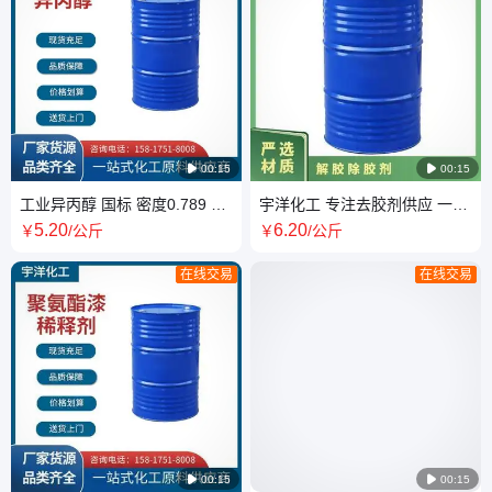

00:15

00:15
工业异丙醇 国标 密度0.789 透
宇洋化工 专注去胶剂供应 一站
明 含量99% 桶装 优级 稀释剂
式采购 货源充足 省心放心
5
.20
6
.20
￥
/公斤
￥
/公斤
精洗剂
在线交易
在线交易

00:15

00:15