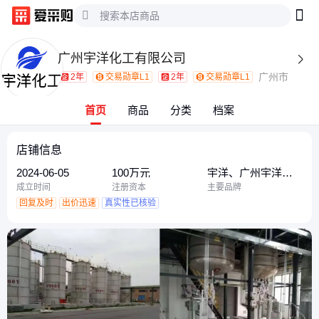
广州宇洋化工有限公司

广州市
2年
交易勋章L1
2年
交易勋章L1
首页
商品
分类
档案
店铺信息
2024-06-05
100万元
宇洋、广州宇洋化
工、宇洋化工
成立时间
注册资本
主要品牌
回复及时
出价迅速
真实性已核验