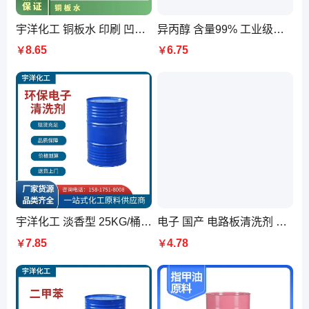
宇洋化工 铜板水 印刷 凹板 凸板 产品规格25L/200L 桶
异丙醇 含量99% 工业级用于制药、化妆品、塑料、香料、涂料等
8.65
6.75
￥
￥
宇洋化工 淡香型 25KG/桶 环保电子清洗剂 PCB线路板 免费试样
电子 国产 电路板清洗剂 纯度99.9% 送货 淡 25千克/桶 环保洗板
7.85
4.78
￥
￥