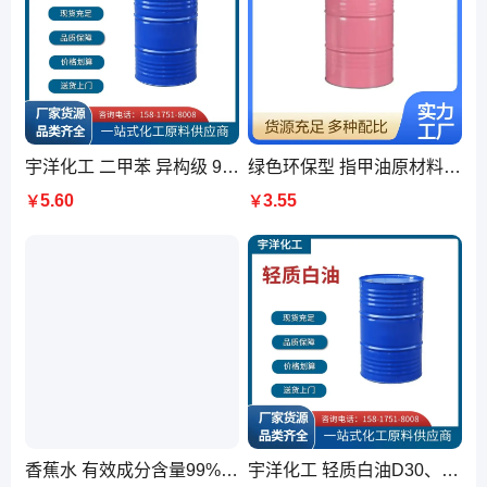
宇洋化工 二甲苯 异构级 99%含量 工业稀释剂 油漆涂料
绿色环保型 指甲油原材料 乙酸乙酯 乙酯 护甲油稀释剂
5.60
3.55
￥
￥
香蕉水 有效成分含量99% 密度0.859 g/cm 储存于阴凉、通风仓库内
宇洋化工 轻质白油D30、D40、D60、D80工业用溶剂