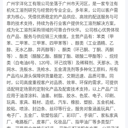
广州宇洋化工有限公司坐落于广州市天河区，是一家专注有
机化工溶剂研究与经营的专业企业。多年来，公司以客户需
求为核心，凭借优质稳定的产品供应、高效的配送服务与可
靠的技术支持，持续为各行业客户提供化工溶剂解决方案，
成为化工溶剂采购领域的可靠合作伙伴。 公司核心优势体现
在产品、服务与供应链三大维度。主营产品有：苯类（甲
苯、二甲苯、三甲苯、四甲苯等）、醇类（工业酒精、乙
醇、无水乙醇、异丙醇等）、酮类（环己酮、丁酮、丙酮
等）、酯类（醋酸乙酯、醋酸丁酯、碳酸二甲酯等）、烷烃
类（白电油6号、120号、环己烷等）及稀释剂、天那水、洗
网水、洗板水、洗枪水、五金清洗剂等多种化工原料，所有
产品均从源头保障供货量稳定、交期迅速、品质可靠。同
时，公司高度重视客户对品质、效率、环保的需求，可提供
适配特定场景的定制化产品及配套技术支持，以上产品广泛
应用于油漆涂料、油墨、树脂、胶水、色浆、电子、印刷、
玩具、家具、鞋材、造纸、汽车、橡胶、塑胶、五金机械、
胶粘、喷涂、封边条、丝印等行业，服务对象涵盖玩具厂、
电子厂、五金厂、软塑包装厂、彩印厂、手袋厂、家私家具
厂、电路板厂、皮革厂、化妆品厂、指甲油厂等多类型厂