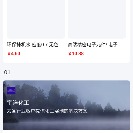
环保抹机水 密度0.7 无色透明 机器清洗剂 99%含量 送货上门
高端精密电子元件/ 电子仪表/半导体/液晶/照相机/激光盘片清洗剂
4.60
10.88
￥
￥
01
宇洋化工
为各行业客户提供化工溶剂的解决方案