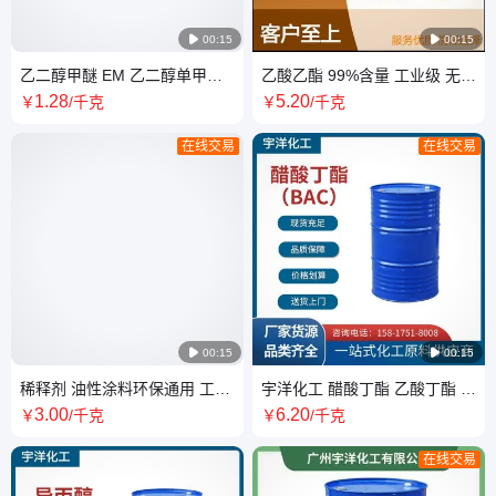

00:15

00:15
乙二醇甲醚 EM 乙二醇单甲醚
乙酸乙酯 99%含量 工业级 无色
99.5%高纯度 稀释剂
透明 塑料油漆用溶剂 醋酸乙酯
1
.28
5
.20
￥
/千克
￥
/千克
EAC
在线交易
在线交易

00:15

00:15
稀释剂 油性涂料环保通用 工业
宇洋化工 醋酸丁酯 乙酸丁酯 增
级 溶解力强 厂家直供 专业提供
塑剂 胶粘印刷油墨添加剂厂家
3
.00
6
.20
￥
/千克
￥
/千克
供应
在线交易