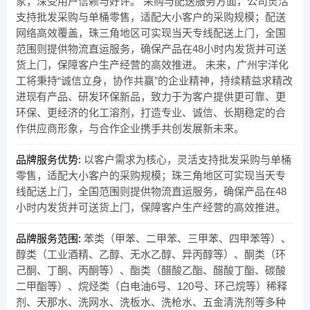
家，深受用户信赖与好评。 采购与配送服务方面，公司灵活
支持批发采购与单桶零售，适配大小客户的采购规模；配送
网络高效覆盖，珠三角地区可实现当天专线配送上门，全国
范围则提供物流直运服务，确保产品在48小时内发货并可送
货上门，保障客户生产经营的高效推进。 未来，广州宇洋化
工将秉持“诚信立身，协作共赢”的企业精神，持续精益求精改
进现有产品、研发环保新品，致力于为客户提供更可靠、更
环保、更经济的化工溶剂，打造专业、诚信、长期稳定的合
作供应商形象，与合作企业携手共创发展新未来。
品牌服务优势:
以客户需求为核心，灵活支持批发采购与单桶
零售，适配大小客户的采购规模；珠三角地区可实现当天专
线配送上门，全国范围则提供物流直运服务，确保产品在48
小时内发货并可送货上门，保障客户生产经营的高效推进。
品牌服务范围:
苯类（甲苯、二甲苯、三甲苯、四甲苯等）、
醇类（工业酒精、乙醇、无水乙醇、异丙醇等）、酮类（环
己酮、丁酮、丙酮等）、酯类（醋酸乙酯、醋酸丁酯、碳酸
二甲酯等）、烷烃类（白电油6号、120号、环己烷等）稀释
剂、天那水、洗网水、洗板水、洗枪水、五金清洗剂等多种