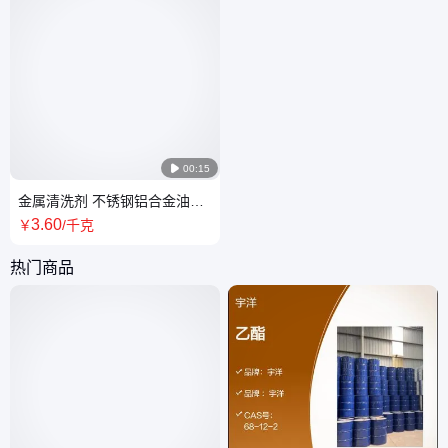

00:15
金属清洗剂 不锈钢铝合金油污
清洗 压铸铝除油除垢除脱模剂
3
.60
￥
/千克
热门商品