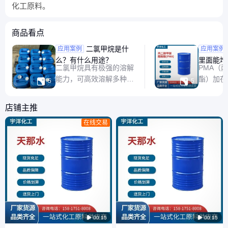
化工原料。
商品看点
二氯甲烷是什
PMA 
应用案例
应用案例
么？有什么用途？
里面能增
二氯甲烷具有极强的溶解
PMA（
能力，可高效溶解多种有
酯）加在


5
5
机物，如胶粘剂、树脂、
一定程度
涂料和油脂等。这使其成
PMA 
店铺主推
为剥离涂料和工业清洗剂
和挥发特
在线交易
的理想选择。由于这一特
墨的流平
性，许多其他溶剂难以完
油墨更好
成的作业，使用二氯甲烷
接触，从
都能清洗干净。
墨在承印
然而，油
多种因

00:15

00:15