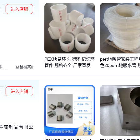
询
进入店铺
PEX快易环 注塑环 记忆环
pert地暖管家装工程
管件 规格齐全 厂家直发
色20pe-rt地暖水管
水管
复合管材
聚乙烯管材
pert热水供暖管
店铺档案
全 厂家批发
询
进入店铺
金属制品有限公司、高温合金