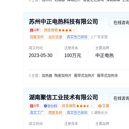
主营：
独木桥
划船器
舞蹈把杆
康复记忆游戏
弹跳跳箱
之星篮球
苏州中正电热科技有限公司
在线咨
4年
综合体验
回复及时
出价迅速
真实性已核验
广东东莞
成立时间
注册资本
主要品牌
2023-05-30
100万元
中正电热
主营：
加热器
陶瓷加热片
履带式加热片
履带式加热块
湖南聚信工业技术有限公司
在线咨
6年
综合体验
交易勋章L1
真实工厂
回复及时
真实性已核验
湖南长沙
成立时间
注册资本
主要品牌