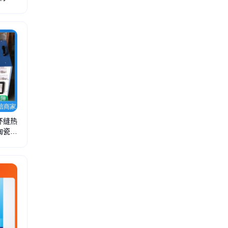
环缝热
陶瓷电