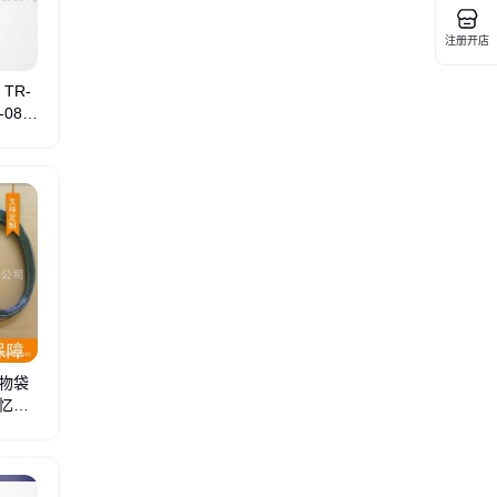
注册开店
 TR-
-08 T
NI合金
物袋
忆张