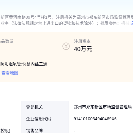
新区黄河南路89号4号楼1号，注册机关为郑州市郑东新区市场监督管理
口业务（法律法规规定禁止进出口的货物和技术除外）；批发零售：机械
凭有效许可证核定的经营范围及有效期限经营）、日用百货、暖通设备、
商品数量
注册资本
40万元
;防垢阻氧管;快易内丝三通
查看地图
登记机关
郑州市郑东新区市场监督管理局
企业信用代码
9141010034940469X6
控股)
销售品牌
-