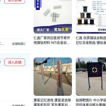
仁昌厂家供应医用节育环
仁昌 优质镍钛丝制品
用镍钛材料 NiTi合金丝镍
记忆合金制品 镍钛
工
镍钛定型
店铺档案
钛记忆合管
品
询
进入店铺
康复记忆游戏 康复波浪架
投掷靶图片 中小学
康复蛇形环 室外康复训练
田径体育训练比赛器