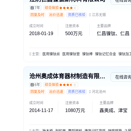
7年
综合体验
回复及时
出价迅速
资质已核验
江苏无锡
成立时间
注册资本
主要品牌
2018-01-19
500万元
仁昌镍钛、仁昌
主营：
医用镍钛丝
医用镍钛管
镍钛棒
镍钛记忆合金
镍钛加
沧州奥成体育器材制造有限公司
在线咨
6年
综合体验
回复及时
出价迅速
资质已核验
河北沧州
成立时间
注册资本
主要品牌
2014-11-17
1080万元
鑫奥成、津宝