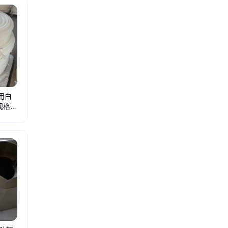
用白
 规格齐