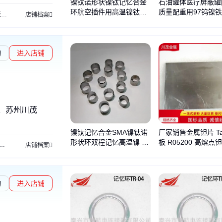
镍钛诺形状镍钛记忆合金
石油罐体医疗屏蔽罐
环航空插件用高温镍钛收
质量配重用97钨镍
板
钨坩埚
镁合金
镁板材
钛ta1板
管铌棒
钛带tc4
合金板
棒铌管
钛板ta3
管铌
店铺档案
缩记忆环可定制
烧结合金来图加工
询
进入店铺
、苏州川茂
镍钛记忆合金SMA镍钛诺
厂家销售金属钽片 Ta
形状环双程记忆高温镍 钛
板 R05200 高熔点
烧结钼管
巴氏合金
板材棒材
高熵合金
钴基合金
金属钨铼
镁锂合金板
钨
店铺档案
收缩记忆环可定制
0.1 0.2 可零切
询
进入店铺