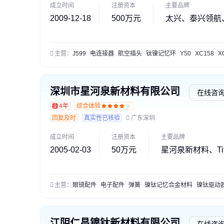
成立时间
注册资本
主要品牌
2009-12-18
500万元
太兴、泰兴领航
主营：
J599
电连接器
航空插头
钛镍记忆环
Y50
XC158
X
深圳市星河泉新材料有限公司
在线咨
4年
综合体验
回复及时
真实性已核验
广东深圳
成立时间
注册资本
主要品牌
2005-02-03
50万元
星河泉新材料、Tita
主营：
眼镜配件
电子配件
弹簧
镍钛记忆合金材料
镍钛驱动
江阴仁昌镍钛新材料有限公司
在线咨