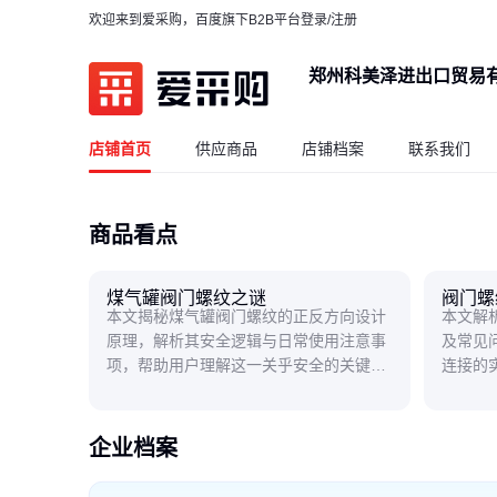
欢迎来到爱采购，百度旗下B2B平台
登录/注册
郑州科美泽进出口贸易
店铺首页
供应商品
店铺档案
联系我们
商品看点
煤气罐阀门螺纹之谜
阀门螺
本文揭秘煤气罐阀门螺纹的正反方向设计
本文解
原理，解析其安全逻辑与日常使用注意事
及常见
项，帮助用户理解这一关乎安全的关键细
连接的
节。
企业档案