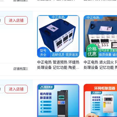
架
店铺档案
器材 残疾人训练器材
掷瞄准靶
询
进入店铺
中正电热 管道预热 环缝热
中正电热 退火回火 
处理设备 记忆功能 陶瓷电
处理设备 记忆功能 
店铺档案
加热器配套
加热器配套
询
进入店铺