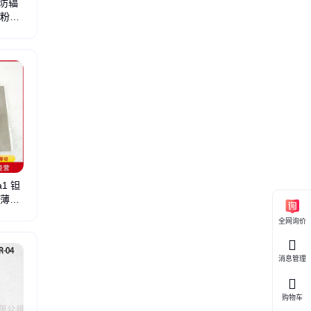
防辐
铁粉末
片
钨铼丝
板铟带
钨绞丝
钨铈棒
6061铝板
2021铝板
6063铝管
板材yg15
1 钽
钽薄板
镍铜合金
钨铼电偶丝
钨镍铁合金棒
全网询价
消息管理
购物车