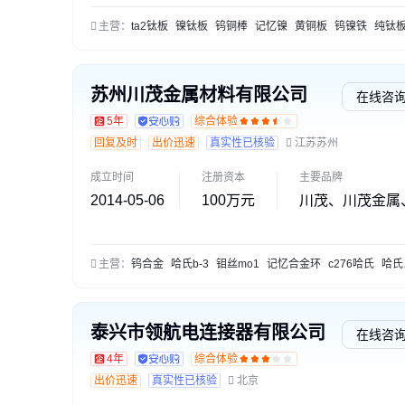
主营：
ta2钛板
镍钛板
钨铜棒
记忆镍
黄铜板
钨镍铁
纯钛
苏州川茂金属材料有限公司
在线咨
5年
综合体验
回复及时
出价迅速
真实性已核验
江苏苏州
成立时间
注册资本
主要品牌
2014-05-06
100万元
川茂、川茂金属
主营：
钨合金
哈氏b-3
钼丝mo1
记忆合金环
c276哈氏
哈氏合金
泰兴市领航电连接器有限公司
在线咨
4年
综合体验
出价迅速
真实性已核验
北京