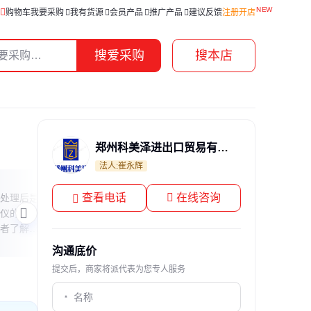
购物车
我要采购
我有货源
会员产品
推广产品
建议反馈
注册开店
搜爱采购
搜本店
郑州科美泽进出口贸易有限公司
法人:崔永辉
自来水中阴离子检测洗脱液浓度
自来
查看电话
在线咨询
处理后是
本文解析自来水中阴离子检测时洗脱液和
本文
仪的工作
淋洗液的常见浓度范围，解释其作用原理
求，
者了解其
及选择依据，帮助读者理解水质检测的关
护技
键环节。
水把
沟通底价
提交后，商家将派代表为您专人服务