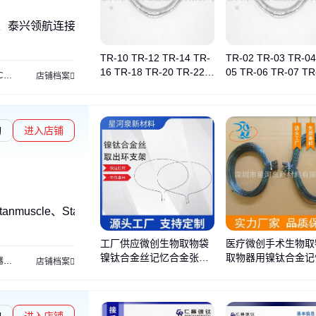
、泰兴领航连接器
TR-10 TR-12 TR-14 TR-
TR-02 TR-03 TR-04
16 TR-18 TR-20 TR-22 T
05 TR-06 TR-07 TR
C
D38999
JY
店铺档案
R-24钛镍记忆环TI-NI合金
R-09钛镍记忆环TI-
询
进入店铺
nmuscle、StarSpring、星河泉
工厂供应微创生物取物袋
医疗微创手术生物取
镍钛合金丝记忆合金张开
取物器用镍钛合金记
器
智能锁
店铺档案
环取出环支架
开环取出环支架
询
进入店铺