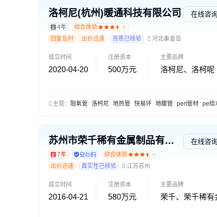
洛柯尼(杭州)暖通科技有限公司
在线咨
4年
综合体验
回复及时
出价迅速
资质已核验
河北秦皇岛
成立时间
注册资本
主要品牌
2020-04-20
500万元
洛柯尼、洛柯呢
主营：
阻氧管
洛柯尼
地热管
快易环
地暖管
pert管材
pe给
苏州市荣千稀有金属制品有限公司
在线咨
7年
综合体验
出价迅速
真实性已核验
江苏苏州
成立时间
注册资本
主要品牌
2016-04-21
580万元
荣千、荣千稀有