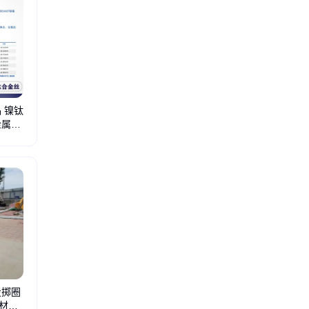
 镍钛
金属制
投掷圈
材投