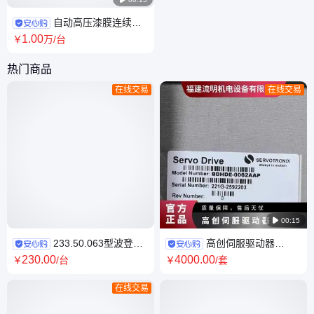
自动高压漆膜连续性
试验仪 稳态短路电流（25±5）
1
.00
￥
万
/台
μA 型号KDYD-J
热门商品
在线交易
在线交易

00:15
233.50.063型波登管
高创伺服驱动器
压力表全不锈钢结构工业用
CDHD2-0062AAP1替换型号是
230
.00
4000
.00
￥
/台
￥
/套
wika威卡压力表
CDHD2-0062AEC2流明供应
在线交易