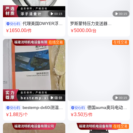

00:15

00:15
代理美国DWYER浮子
罗斯蒙特压力变送器
流量计2000-5KPA德威尔差压
3051TA3A2B21AB4M5K8HR7
1650
.00
5000
.00
￥
/件
￥
/台
变送器液位开关
测量精度0.05级
在线交易
在线交易

00:15

00:15
bestemp-dx60i测温仪
德国auma奥玛电动执
炉温六通道仪器测量精度
行器SAEx07.6-
1
.88
3
.50
￥
万
/个
￥
万
/件
±0.5℃体积小存储大
45rpm/ACExC01.2-F10-B3调
节型
在线交易