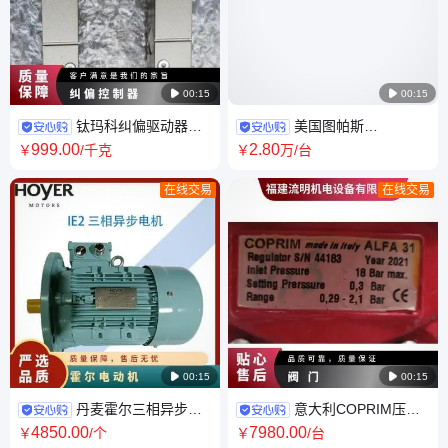

00:15

00:15
钛玛科纠偏驱动器控
美国图帕斯
制器TLA15-50B-LB视觉检测系
Trupulse200X激光测距仪望远
999
.00
2
.80
￥
/千克
￥
万
/台
统光电传感器
镜电力铁路误差4毫米
在线交易
在线交易

00:15

00:15
丹麦霍尔三相异步电
意大利COPRIM压力
动机/HOYER电机/工业/船用
调节器Alfa 10 AP mit SAV BLC
4850
.00
7980
.00
￥
/个
￥
/台