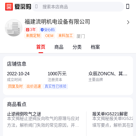
福建流明机电设备有限公司

3年
来图定制
OEM
来料加工
厦门
首页
商品
分类
档案
店铺信息
2022-10-24
1000万元
众辰ZONCN、其
他、ENC易能
成立时间
注册资本
主要品牌
回复及时
出价迅速
真实性已核验
商品看点
止逆阀倒吹气之谜
报关单IG5221解密
本文揭秘止逆阀反向吹气的原理与应对
本文揭秘报关单IG52
方法，解析阀门失效的常见原因，并提
填写要点，解析其在国
供实用的故障排查技巧，帮助读者快速
作用，帮助读者轻松理