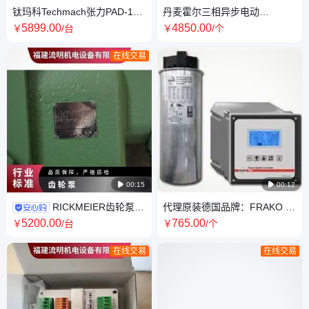
钛玛科Techmach张力PAD-11
丹麦霍尔三相异步电动
功率放大器纠偏驱动器检边传
机/HOYER电机/工业/船用
5899
.00
4850
.00
￥
/台
￥
/个
感器
HMA4 112M-4铝壳铸铁
在线交易

00:15

00:12
RICKMEIER齿轮泵/
代理原装德国品牌：FRAKO 补
减压阀/调节阀/油泵瑞克梅尔
偿电容 LKT 15,0-440-DP
5200
.00
765
.00
￥
/台
￥
/个
Rickmeier R25
在线交易
在线交易