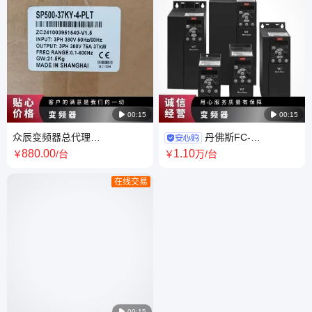

00:15

00:15
众辰变频器总代理
丹佛斯FC-
H5400P0030K-BF三相通用矢
360H45KT4E20H2XXCDXXSXXX
880
.00
1
.10
￥
/台
￥
万
/台
量控制型ZONCN
+LCP21面板
在线交易

00:15