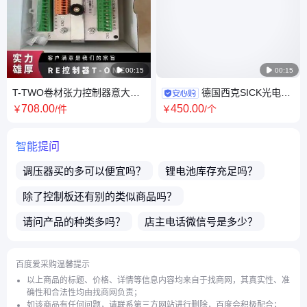

00:15

00:15
T-TWO卷材张力控制器意大利
德国西克SICK光电开
RE纠偏系统传感器制动器原装
关传感器IMG12-04BNSZU2S
708
.00
450
.00
￥
/件
￥
/个
进口
订货号:1135523
智能提问
调压器
买的多可以便宜吗？
锂电池
库存充足吗？
除了
控制板
还有别的类似商品吗？
请问产品的种类多吗？
店主电话微信号是多少？
请问店家是生产厂家吗？
百度爱采购温馨提示
店铺的商品支持一件代发吗？
产品都能外省发货吗？
以上商品的标题、价格、详情等信息内容均来自于找商网，其真实性、准
确性和合法性均由找商网负责；
有哪些电源输入类型的
电抗器
呢？
如该商品有任何问题，请联系第三方网站进行删除，百度会积极配合；