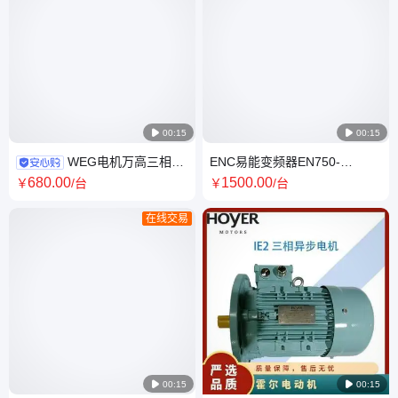

00:15

00:15
WEG电机万高三相异
ENC易能变频器EN750-
步电动机W21铸铁机座多电压
4T0370通用矢量型单相220V工
680
.00
1500
.00
￥
/台
￥
/台
W-315S/M-110-2P
作电压调速器
在线交易

00:15

00:15