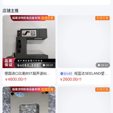
解决类似问题。
这一重要环节。
店铺主推
在线交易
在线交易

00:15

00:15
德国进口比勒BST超声波纠偏
视蓝达SEELAND望远
传感器us2010/40控制器电眼可
镜激光测距仪 黑色 SLD600G
4800
.00
2600
.00
￥
/个
￥
/个
选型
流明机电供应议价
在线交易
在线交易