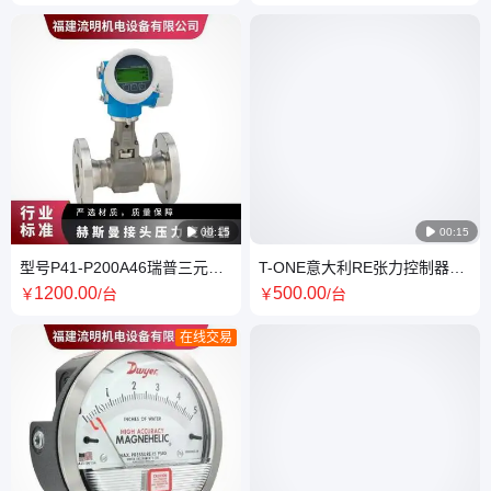
HMA4 132S1-2铝壳铸铁
20阀门过滤器滤芯

00:15

00:15
型号P41-P200A46瑞普三元压
T-ONE意大利RE张力控制器红
力变送器电磁流量计/E+H/恩德
外线传感器RE编码器纠偏驱动
1200
.00
500
.00
￥
/台
￥
/台
斯豪斯
器
在线交易