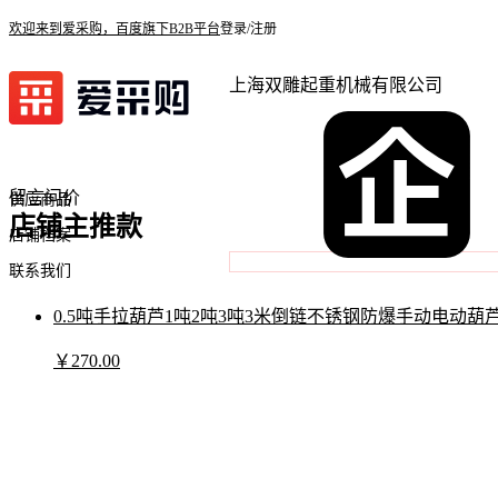
欢迎来到爱采购，百度旗下B2B平台
登录/注册
上海双雕起重机械有限公司
店铺首页
留言问价
供应商品
店铺主推款
店铺档案
联系我们
0.5吨手拉葫芦1吨2吨3吨3米倒链不锈钢防爆手动电动葫
￥
270
.00