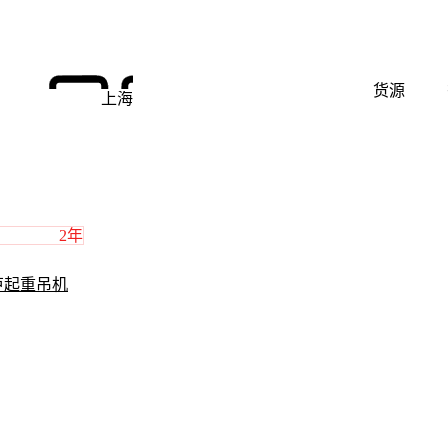
货源
上海
2年
芦起重吊机