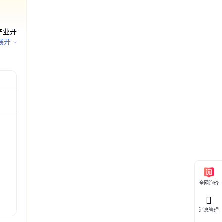
产业开
造；金
展开
售；金
造；金
产起重吊
吊装 光面
起重吊装
 吊装起
号SXTC
式 闭式
树脂销
角钩
具
15米
尺寸32m*
 长度
料销
；货物
法须
可开展
全网询价
消息管理