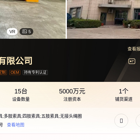
VR
5
查看
有限公司
定制
OEM
持有专利认证
15台
5000万元
1个
设备数量
注册资本
铺货渠道
具;多肢索具;四肢索具;五肢索具;无接头绳圈
号
查看地图