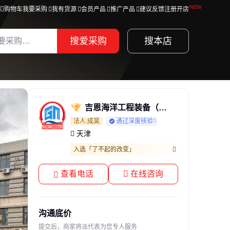
购物车
我要采购
我有货源
会员产品
推广产品
建议反馈
注册开店
搜爱采购
搜本店
吉恩海洋工程装备（天津）有限公司
法人:成昊
通过深度核验
天津
入选「了不起的改变」
查看电话
在线咨询
沟通底价
提交后，商家将派代表为您专人服务