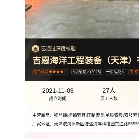
已通过深度核验
吉恩海洋工程装备（天津）
综合体验
A级纳税人(2025)
一般纳税人
来图
2021-11-03
27人
成立时间
员工人数
主营商品：
钢丝绳;插编索具;压制索具;单肢索具;双肢索
厂家地址：
天津滨海高新区塘沽海洋科技园东江路6555