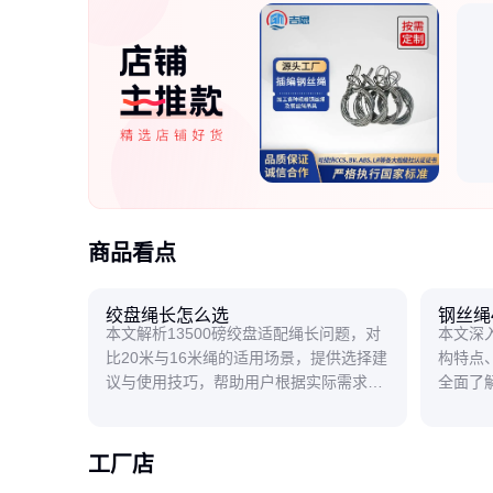
商品看点
绞盘绳长怎么选
钢丝绳
本文解析13500磅绞盘适配绳长问题，对
本文深入
比20米与16米绳的适用场景，提供选择建
构特点
议与使用技巧，帮助用户根据实际需求合
全面了
理配置。
用技巧
工厂店