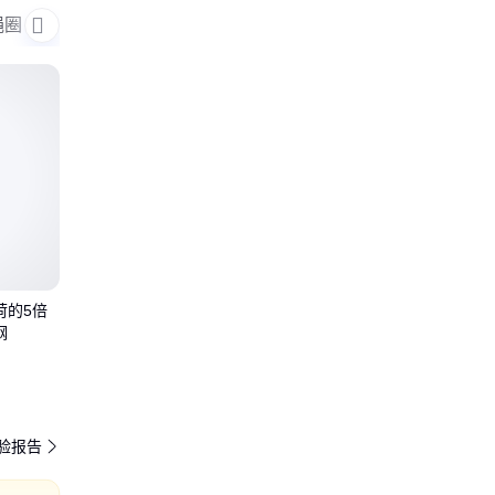
绳圈
钢丝绳
荷的5倍
钢
验报告