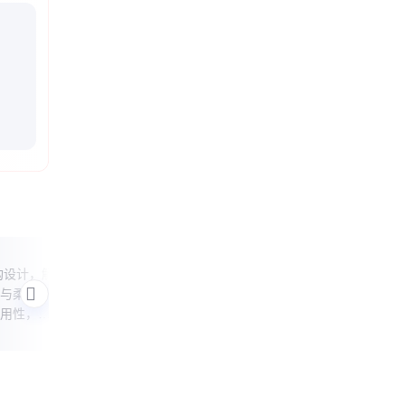
14吨绞车绕绳长度
14
构设计，解
本文解析14吨回柱绞车缠绕18.5mm钢丝
本文解
与柔韧性
绳时的最大容绳量计算方法，通过滚筒尺
绳时
用性，帮
寸、缠绕层数等参数推算实际可用长度，
寸、
能特点。
并提供安全使用建议。
并提