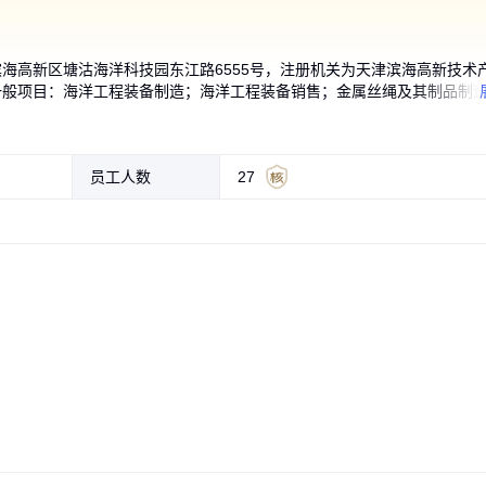
海高新区塘沽海洋科技园东江路6555号，注册机关为天津滨海高新技术
一般项目：海洋工程装备制造；海洋工程装备销售；金属丝绳及其制品制
纺织制成品销售；高性能纤维及复合材料制造；高性能纤维及复合材料销
销售；液压动力机械及元件制造；液压动力机械及元件销售；金属结构制
接 锰钢
 1-50吨
T 新 钢丝
G416开
索具钢丝
工作载荷的
t 规格尺寸
套环钢丝绳索具 本色 鸡心环 型
闭式索节 美国 浇筑索具 1770MP
钢丝绳起重索具 卡头 重量1kg 等
钢丝绳吊索具 起重吊具 压制钢绳
钢丝绳尾部索具 工作载荷的5倍
钢丝绳吊索具 按需定制 麻芯 光
起重机 黄色 钢 矿山生
无接头钢丝绳索具 起重
船用吊具 矿用 耐腐蚀 
吉恩 压制索具 铝管 套环
成套钢丝绳索具 碳钢 型
吉恩 钢丝绳浇铸索具 开
售；机械零件、零部件销售；水上运输设备零配件销售；工程塑料及合成
源充足
度
 碳钢
型GB 合
号M20 规格1-32mm 碳钢 A级
a 钢芯 执行标准RR-S-550E
级A 可定制 紧固连接 型号M5-M
单腿双腿三腿四腿索具 支持加工
碳钢 双捻(多股) 可定制 起重吊装
面涂油 先编后压 30*5米 起重吊
具抓钩 链条索具挂钩 羊
镀锌 碳钢 双捻(多股)
索具 机械煤矿配件吊索
重 光面带油60mm 长度
T08 吨位123.37T 外形
索节 起重吊装 定制直径
员工人数
27
术服务、技术开发、技术咨询、技术交流、技术转让、技术推广；金属材
30
定制
8
工产品销售（不含许可类化工产品）；劳动保护用品销售；办公用品销售
15
60
0
220
50
50
.99
.00
.00
.00
.00
.00
200
50
800
299
999
7999
.00
.00
.00
.00
.00
.00
￥
￥
￥
￥
￥
￥
￥
￥
￥
￥
￥
￥
5吨及以下普通货运车辆道路货物运输（除网络货运和危险货物）。（除依
许可项目：检验检测服务。（依法须经批准的项目，经相关部门批准后方
件为准）