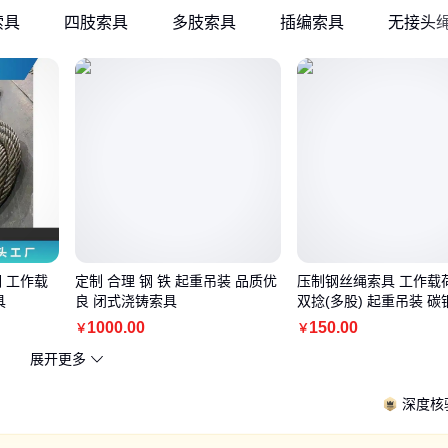
索具
四肢索具
多肢索具
插编索具
无接头
 工作载
定制 合理 钢 铁 起重吊装 品质优
压制钢丝绳索具 工作载
具
良 闭式浇铸索具
双捻(多股) 起重吊装 碳
1000
.00
150
.00
￥
￥
展开更多
深度核