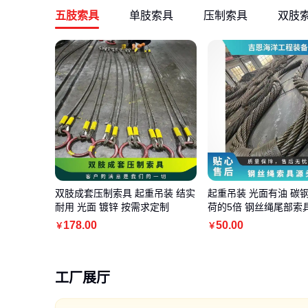
五肢索具
单肢索具
压制索具
双肢
双肢成套压制索具 起重吊装 结实
起重吊装 光面有油 碳钢
耐用 光面 镀锌 按需求定制
荷的5倍 钢丝绳尾部索
178
.00
50
.00
￥
￥
工厂展厅