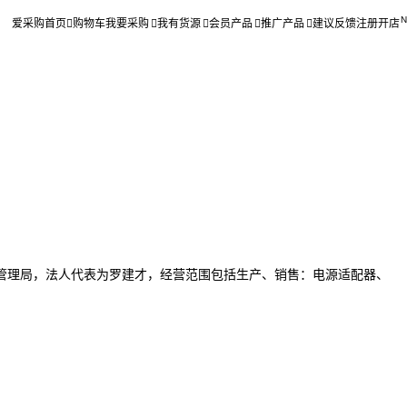
爱采购首页
购物车
我要采购
我有货源
会员产品
推广产品
建议反馈
注册开店
督管理局，法人代表为罗建才，经营范围包括生产、销售：电源适配器、