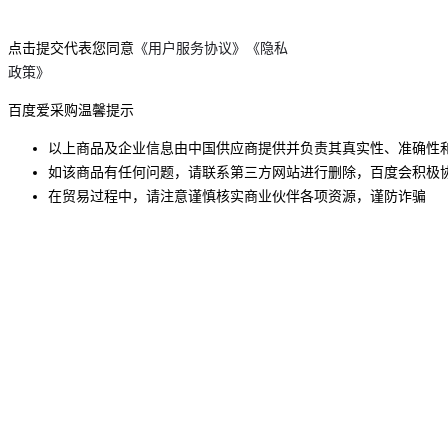
点击提交代表您同意
《用户服务协议》
《隐私
政策》
百度爱采购温馨提示
以上商品及企业信息由中国供应商提供并负责其真实性、准确性
如该商品有任何问题，请联系第三方网站进行删除，百度会积极
在贸易过程中，请注意谨慎核实商业伙伴各项资源，谨防诈骗
买家指南
卖家指南
平台规则
功能介绍
入驻流程
准入规则
常见问题
申请入驻
工业品行业标准
服务条款
服务商查询
违规管理规则
常见问题