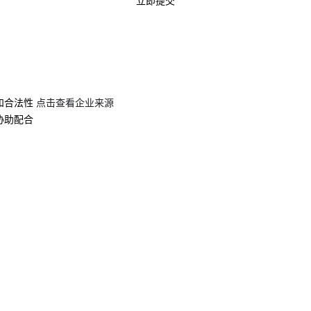
立即提交
和合法性
点击查看企业来源
协助配合
关于我们
友情链接
平台声明
爱企查
产品百科
加盟星
生态合作
百度营销
建议反馈
药品医疗器械网络信息服务备案(京)网药械信息备字（2021）第00159号