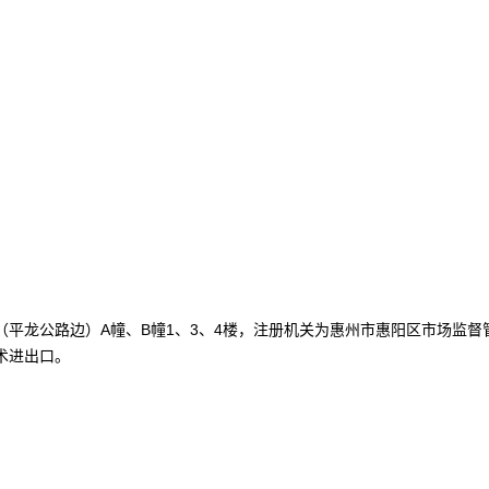
平龙公路边）A幢、B幢1、3、4楼，注册机关为惠州市惠阳区市场监
术进出口。