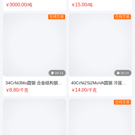
40CrNiMoA圆钢保证材质高强
柱形 切割加工 材质保终身 送货
3000
.00
15
.00
￥
/吨
￥
/吨
度合结钢圆棒
到厂
在线交易
在线交易

00:14

00:15
34CrNi3Mo圆钢 合金结构钢
40CrNi2Si2MoVA圆钢 冷拔圆
34crNi3MoA锻造圆棒 扒皮车光
棒 大直径 定制切割 工程机械结
8
.80
14
.00
￥
/千克
￥
/千克
国军标专用
构用合金钢
在线交易