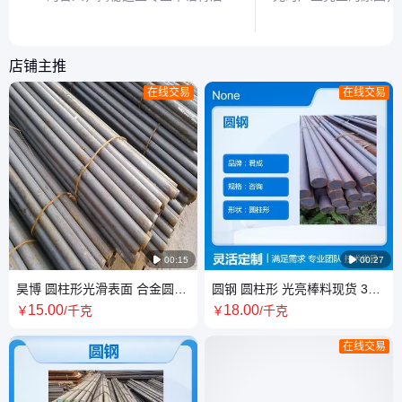
技术特点与应用场景，帮助读者快速理
光工艺到光学现象三方
解轧机核心部件的设计逻辑。
丝形成的科学原理。
店铺主推
在线交易
在线交易

00:15

00:27
昊博 圆柱形光滑表面 合金圆钢
圆钢 圆柱形 光亮棒料现货 304
12L14易切削钢 定制规格
316L不锈钢圆 钢扁钢 可切割
15
.00
18
.00
￥
/千克
￥
/千克
在线交易