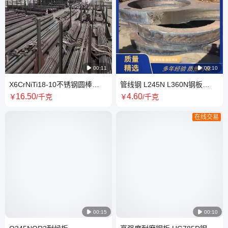

00:11

00:10
X6CrNiTi18-10不锈钢圆棒
管线钢 L245N L360N钢板
1.4541光亮棒 SUS304研磨棒
L415合金板正火加工尺寸 定尺
16
.50
4
.60
￥
/千克
￥
/千克
性能保证切割
切割
在线交易

00:15

00:10