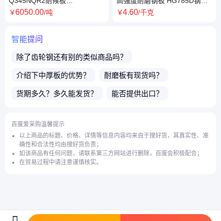
Q345NQR2耐候板
高强度耐磨钢板 HG785D钢板
09CuPCrNi-A耐候钢板 钢卷 装
Q690d合金板 强度优越 来图切
6050
.00
4
.60
￥
/吨
￥
/千克
饰装潢用展览雕刻
割
智能提问
除了
齿轮钢
还有别的类似商品吗？
介绍下
中厚板
的优势？
耐磨板
有现货吗？
货期多久？多久能发货？
能否提供出口？
买了店铺商品之后售后有保障吗？
百度爱采购温馨提示
店铺的实体公司地址在哪里？
请问发货地在哪里？
以上商品的标题、价格、详情等信息内容均来自于搜好货，其真实性、准
确性和合法性均由搜好货负责；
有哪些热处理的
无缝管
呢？
如该商品有任何问题，请联系第三方网站进行删除，百度会积极配合；
在贸易过程中请注意谨慎核实。
有哪些热处理工艺的
合金钢
呢？