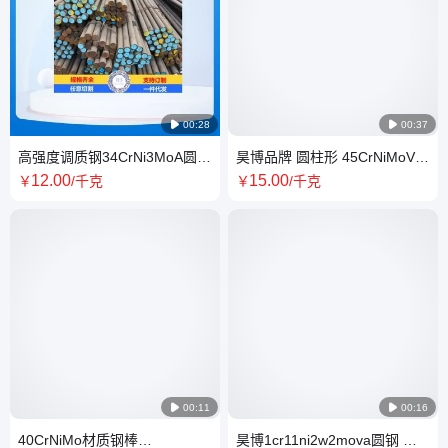

00:28

00:37
高强度调质钢34CrNi3MoA圆钢
昊博品牌 圆柱形 45CrNiMoVA
锻件 34CrNi3Mo棒材规格齐全
圆钢批发 航空用高强度合结钢
12
.00
15
.00
￥
/千克
￥
/千克
棒现货

00:11

00:16
40CrNiMo材质钢棒
昊博1cr11ni2w2mova圆钢 圆