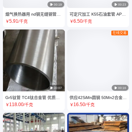

00:19

00:23
烟气换热器用 nd钢无缝钢管
可定尺加工 K55石油套管 API
09CrcuSB高压锅炉换热管耐硫
5L无缝钢管 高强耐酸碱
5
.91
6
.50
￥
/千克
￥
/千克
酸腐蚀
在线交易

00:07

00:16
Gr5钛管 TC4钛合金管 优质高
供应42SiMn圆钢 50Mn2合金结
强耐腐蚀 可定做国标规格 用途
构锻圆棒材 46MnSi4大型锻件
118
.00
16
.50
￥
/千克
￥
/千克
广泛
延伸率达到