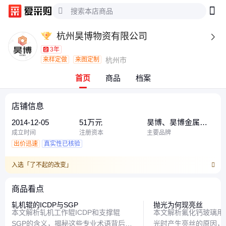
杭州昊博物资有限公司

3年
来样定做
来图定制
杭州市
首页
商品
档案
店铺信息
2014-12-05
51万元
昊博、昊博金属、
昊博冶建、无锡市
成立时间
注册资本
主要品牌
昊博金属
出价迅速
真实性已核验
入选「了不起的改变」
商品看点
轧机辊的ICDP与SGP
抛光为何现亮丝
本文解析轧机工作辊ICDP和支撑辊
本文解析氟化钙玻璃用
SGP的含义，揭秘这些专业术语背后的
光时产生亮丝的原因，