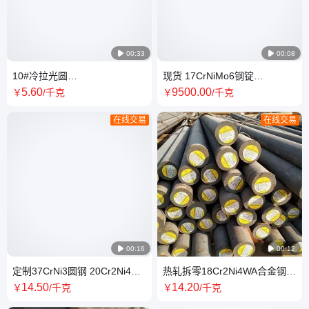

00:33

00:08
10#冷拉光圆
现货 17CrNiMo6钢锭
SAE8620H/20crNiMo光亮棒
45CrNiMoV合金方锭 型号全 保
5
.60
9500
.00
￥
/千克
￥
/千克
40crNiMoA研磨棒圆钢调质
证探伤
在线交易
在线交易

00:16

00:12
定制37CrNi3圆钢 20Cr2Ni4合
热轧拆零18Cr2Ni4WA合金钢圆
金钢棒 冷拉车加工 规格齐全 批
钢 18Cr2Ni4W 25Cr2Ni4WA圆
14
.50
14
.20
￥
/千克
￥
/千克
发
棒规格齐全