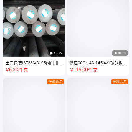

00:15

00:03
出口包装IS7283/A105阀门用圆
供应00Cr14Ni14Si4不锈钢板
钢 合金锻造钢棒 批发零售 一支
C4耐硝酸酸洗表面固溶中厚板
6
.20
115
.00
￥
/千克
￥
/千克
起售
激光切割
在线交易
在线交易