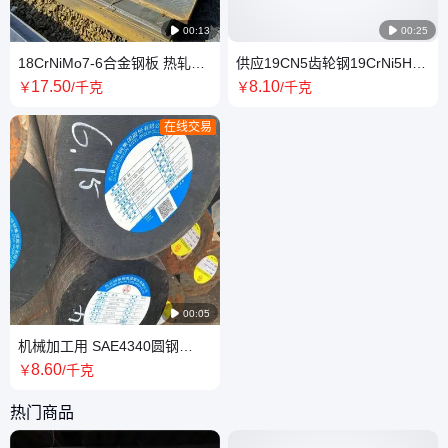

00:13

00:25
18CrNiMo7-6合金钢板 热轧
供应19CN5齿轮钢19CrNi5H圆
20Cr2Ni4渗碳中厚钢板 零售切
棒 汽车零部件加工强度高无气
17
.50
8
.10
￥
/千克
￥
/千克
割 规格全
孔
在线交易

00:05
机械加工用 SAE4340圆钢
40CrNi2Mo锻造圆棒表面处理
8
.60
￥
/千克
剥皮磨光切割
热门商品