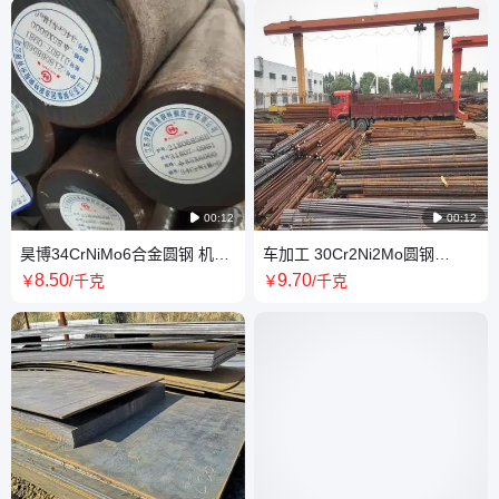

00:12

00:12
昊博34CrNiMo6合金圆钢 机械
车加工 30Cr2Ni2Mo圆钢
加工34Cr2Ni2Mo圆棒东特规格
30CrNiMo8合金结构钢锻圆棒
8
.50
9
.70
￥
/千克
￥
/千克
18-280
材 尺寸齐全