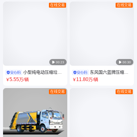
在线交易
在线交易

00:23

00:30
小型纯电动压缩垃圾
东风国六蓝牌压缩垃
车 新能源垃圾清运车 东风底盘
圾车 7方自装卸物业环卫垃圾清
5
.55
11
.80
￥
万
/辆
￥
万
/辆
带原厂充电桩
运车运输车
在线交易
在线交易