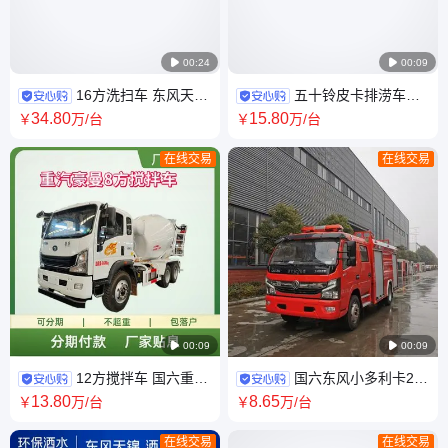

00:24

00:09
16方洗扫车 东风天锦
五十铃皮卡排涝车
KR 18吨道路清扫车 可洗 可扫
500立方救险排水车 水灾抢险
34
.80
15
.80
￥
万
/台
￥
万
/台
集多功能洗扫一体车
车 适用汛期排水应急
在线交易
在线交易

00:09

00:09
12方搅拌车 国六重汽
国六东风小多利卡2.5
豪曼 混凝土搅拌运输车 水泥搅
吨水罐消防车 双排应急救援车
13
.80
8
.65
￥
万
/台
￥
万
/台
罐工程机械车 全新
厂家
在线交易
在线交易