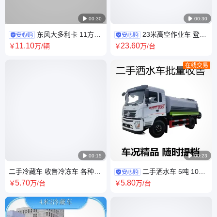

00:30

00:30
东风大多利卡 11方压
23米高空作业车 登高
缩垃圾车 3800轴距 7吨垃圾清
车 解放虎V 实地验厂真实验证
11
.10
23
.60
￥
万
/辆
￥
万
/台
运车 国六排放标准
适用高层外墙粉刷
在线交易

00:15

00:23
二手冷藏车 收售冷冻车 各种大
二手洒水车 5吨 10吨
小吨位 聚氨酯保温箱体 用进口
12吨 大量批发 雾炮车 喷雾车
5
.70
5
.80
￥
万
/台
￥
万
/台
制冷机组
可用于短期工程出租