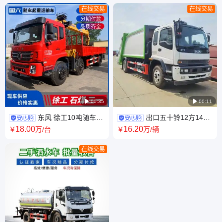
在线交易
在线交易

00:35

00:11
东风 徐工10吨随车吊
出口五十铃12方14方
7米5车厢长度 带后支腿 上部操
压缩垃圾车厂家 ISUZU出口型
18
.00
16
.20
￥
万
/台
￥
万
/辆
作
垃圾清运车
在线交易