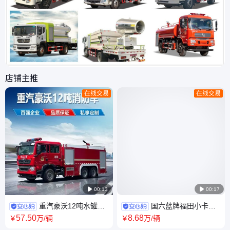
店铺主推
在线交易
在线交易

00:13

00:17
重汽豪沃12吨水罐消
国六蓝牌福田小卡之
防车 后双桥重型应急救援车 大
星3压缩垃圾车5方环卫清洁清
57
.50
8
.68
￥
万
/辆
￥
万
/辆
型灭火车
运转运运输车厂家