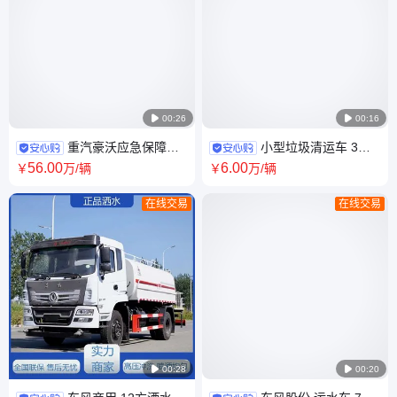

00:26

00:16
重汽豪沃应急保障炊
小型垃圾清运车 3方
事车 野外救险大型餐车 消防救
压缩垃圾车 江淮康玲H3 国六发
56
.00
6
.00
￥
万
/辆
￥
万
/辆
援后勤保障餐饮车
动机 6档变速箱
在线交易
在线交易

00:28

00:20