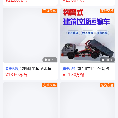
12
.60
23
.60
￥
万
/台
￥
万
/台
用绿化带浇灌喷洒
用高层钢结构吊装
在线交易
在线交易

00:18

00:30
12吨抑尘车 洒水车 东
重汽8方地下室勾臂垃
风多利卡 前置全自动电子炮 可
圾车 12吨蓝牌建筑垃圾钩臂车
13
.60
11
.80
￥
万
/台
￥
万
/辆
用于小区物业保洁
可卸垃圾运输车
在线交易
在线交易