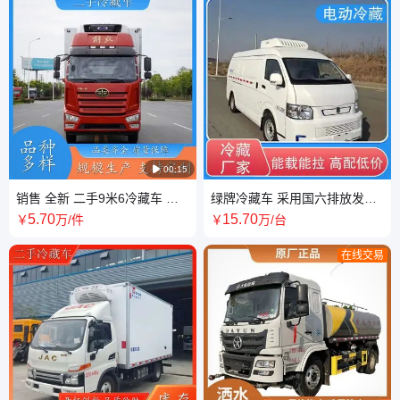

00:15
销售 全新 二手9米6冷藏车 尾
绿牌冷藏车 采用国六排放发动
门锁件为不锈钢 送新鲜蔬菜瓜
机 配送新鲜蔬菜水果 面包式
5
.70
15
.70
￥
万
/件
￥
万
/台
果
在线交易