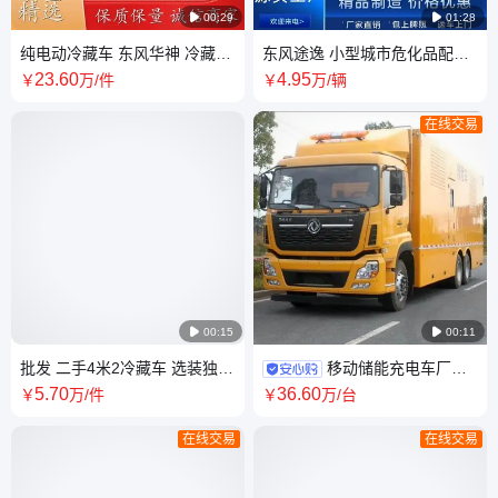

00:29

01:28
纯电动冷藏车 东风华神 冷藏货
东风途逸 小型城市危化品配送
车 多样化操作简单 拉新鲜蔬菜
车 液化气瓶 氧气乙炔 易燃气体
23
.60
4
.95
￥
万
/件
￥
万
/辆
水果
厢式车
在线交易

00:15

00:11
批发 二手4米2冷藏车 选装独立
移动储能充电车厂家
制冷机组 配送海鲜鱼虾蟹螺
500-1000kw电力抢修发电车 东
5
.70
36
.60
￥
万
/件
￥
万
/台
风应急电源保障车
在线交易
在线交易