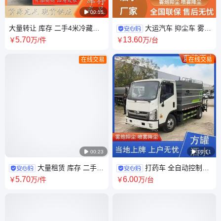

00:15
大量转让 库存 二手4米冷藏车
大运汽车 抑尘车 雾炮
多样化操作简单 配送新鲜蔬菜
车 制造精选大厂出品 用于卫生
5
.70
13
.60
￥
万
/件
￥
万
/台
水果
防疫消毒
在线交易
在线交易

00:23

00:11
大量租赁 库存 二手8
打药车 全自动控制一
方洒水车 带牌带手续车况良好
键操作 全新福田 7方抑尘车 用
5
.70
6
.00
￥
万
/件
￥
万
/台
标准化装配
于城市道路保洁