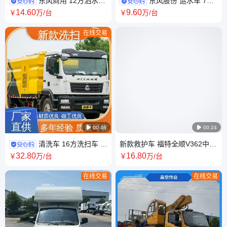
东风商用 12方洒水车
东风股份 运水车 7吨
水罐车 带智能语音操作 用于高
抑尘车 多样化操作简单 用于城
14
.60
9
.60
￥
万
/台
￥
万
/台
空建筑冲洗
市道路保洁
在线交易

00:46

00:24
清洗车 16方洗扫车 无
新款救护车 福特全顺V362中轴
级变速自动离合器 机场路面清
中顶柴油版 监护型多种内饰可
32
.80
16
.80
￥
万
/台
￥
万
/台
洁作业 重汽汕德卡
选装选择
在线交易
在线交易