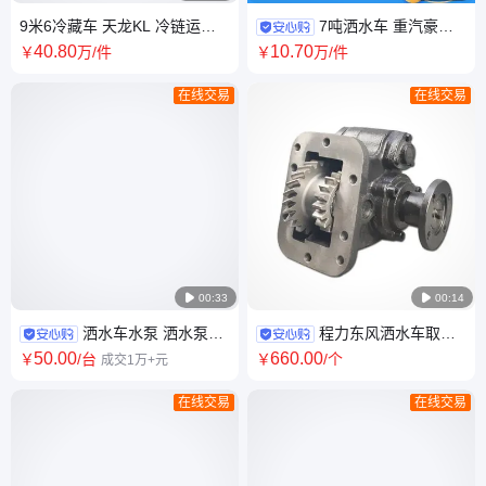
9米6冷藏车 天龙KL 冷链运输
7吨洒水车 重汽豪沃
车 标准化螺栓装配工艺 适用长
多功能抑尘车 智能语音控制系
40
.80
10
.70
￥
万
/件
￥
万
/件
途物流运输
统 园林绿化灌溉用
在线交易
在线交易

00:33

00:14
洒水车水泵 洒水泵配
程力东风洒水车取力
件 程力威龙亿丰自吸式增压消
器 适用于福田江淮铃法士特万
50
.00
660
.00
￥
/台
￥
/个
成交1万+元
防高压泵 全钢壳体
里扬取力器总成
在线交易
在线交易