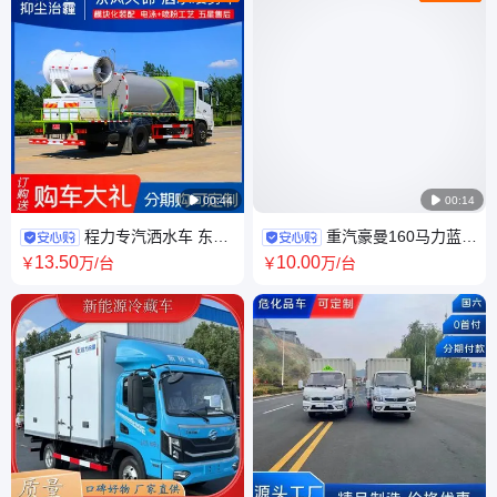

00:44

00:14
程力专汽洒水车 东风
重汽豪曼160马力蓝牌
天锦100米喷雾车多功能抑尘车
平板板长4.2米挖机拖车 工程机
13
.50
10
.00
￥
万
/台
￥
万
/台
品质多样化
械运输车