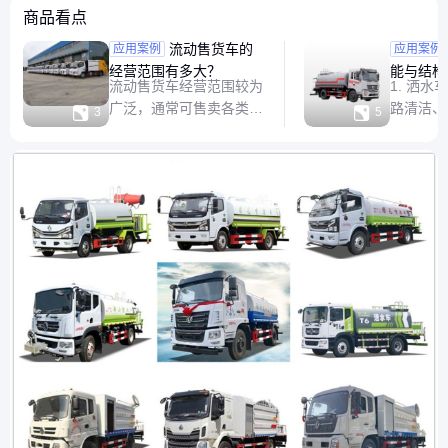
商品看点
流动售货车的
洒水车
应用案例
应用案例
经营范围有多大？
能与结构
流动售货车经营范围较为
1. 洒
广泛，通常可售卖各类食
路清洁、


3
5
品饮料（如小吃、奶茶
的专用车辆
等）、日用品（如文具、
能包括：
小饰品等）、农产品（如
降尘、绿
水果、蔬菜等）等。能满
标准型号
足社区居民、工地工人、
米，宽2
集市等不同场所的临时购
右，满载重
物需求，在一些城市允许
吨。 4.
的情况下，可在指定区域
钢水箱结
灵活经营，为消费者提供
泵