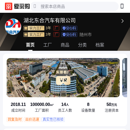
湖北东合汽车有限公司

3年
厂
随州市
3年
厂
首页
工厂
商品
分类
档案
2018.11
100000.00
14
8
50
m²
人
万元
成立时间
工厂面积
员工人数
设备数量
注册资本
回复及时
出价迅速
真实性已核验