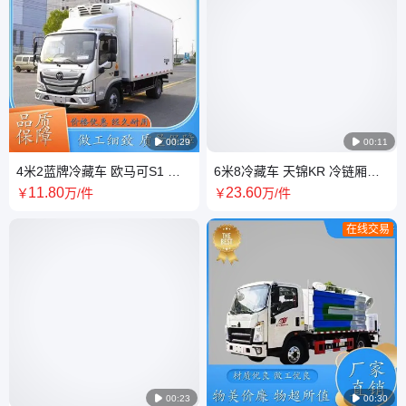

00:29

00:11
4米2蓝牌冷藏车 欧马可S1 冷
6米8冷藏车 天锦KR 冷链厢式
链货车 装温湿度记录仪 配送新
车 智能多样化操作简单 用于远
11
.80
23
.60
￥
万
/件
￥
万
/件
鲜蔬菜水果
途冷鲜运送
在线交易

00:23

00:30