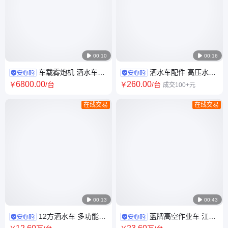

00:10

00:16
车载雾炮机 洒水车雾
洒水车配件 高压水炮
炮专用 工适用地除尘环保 小型
铝合金蛇形360度旋转喷雾水枪
6800
.00
260
.00
￥
/台
￥
/台
成交100+元
柴油汽油雾炮车
射程可达30-50米
在线交易
在线交易

00:13

00:43
12方洒水车 多功能抑
蓝牌高空作业车 江铃
尘车 东风商用D3 买车省心放心
顺达 13米5登高车 座位可坐5人