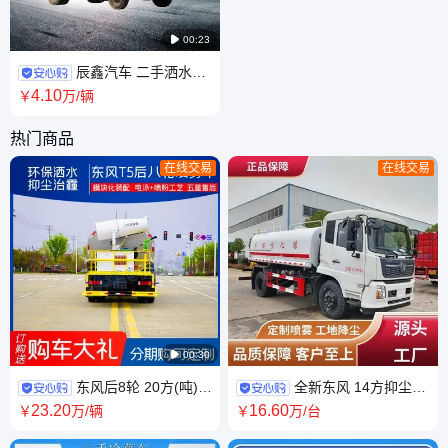

00:23
辰鑫汽车 二手洒水车
9成新 3-20吨 国五 国六 大型专
4
.10
￥
万
/辆
用车收售市场
热门商品
在线交易
在线交易

00:30
东风后8轮 20方(吨)洒
全新东风 14方抑尘车
水车 50-150米多功能抑尘车 市
多功能喷洒车 罐体无焊渣残留
23
.20
16
.60
￥
万
/辆
￥
万
/台
政环保 冲洗 降尘
用于小区物业保洁