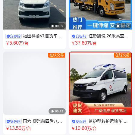

00:09

00:27
福田祥菱V1售货车 国
江铃凯悦 26米高空作
六汽油 景区商业街售卖车
业车 高强度铝合金吊篮 适用路
5
.60
37
.60
￥
万
/台
￥
万
/台
灯检修维护
在线交易
在线交易

00:23
国六 柳汽前四后八33
监护型救护运输车 江
吨清洗吸污车 高顶双卧豪华版
铃福特V362救 护车 车型品类
13
.50
10
.60
￥
万
/台
￥
万
/台
驾驶室
齐全 救援现场处置