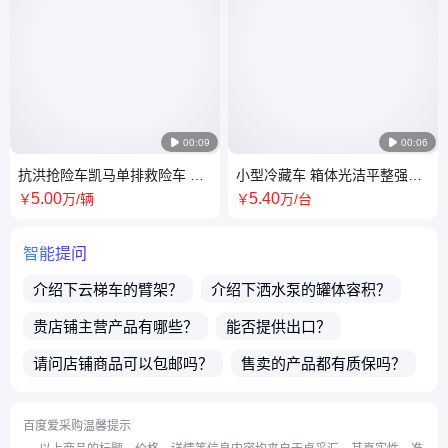

00:09

00:06
抗洪抢险车凯马单排救险车 抗
小型冷藏车 箱体光洁平整强度
洪排水 防汛抗旱 带应急电源
高 打冷车 运输冷冻生鲜猪肉 新
5
.00
5
.40
￥
万
/辆
￥
万
/台
款福田
智能提问
介绍下
云梯车
的臂架？
介绍下
洒水泵
的罐体容积？
贵店铺主营产品有哪些？
能否提供出口？
请问店铺商品可以包邮吗？
售卖的产品都有质保吗？
买了店铺商品之后售后有保障吗？
百度爱采购温馨提示
店铺的商品支持一件代发吗？