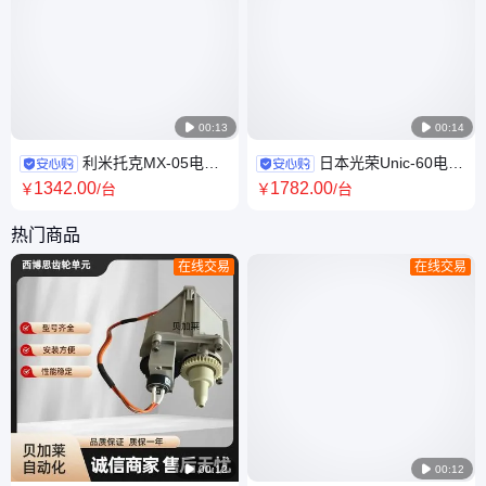

00:13

00:14
利米托克MX-05电动
日本光荣Unic-60电动
执行器 主板 电源板 控制板
阀门装置 CT4防爆IP67防护 铸
1342
.00
1782
.00
￥
/台
￥
/台
380V IP68防护 自动控制
铝材质调节控制
热门商品
在线交易
在线交易

00:12

00:12