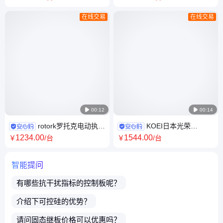
列供应
包邮
在线交易
在线交易

00:12

00:14
rotork罗托克电动执行
KOEI日本光荣
器执行机构IQ90-F30-B4 全系
NUCOM-Z角形程电动执行器
1234
.00
1544
.00
￥
/台
￥
/台
列供应
90度输出 220V铸铝IP65防护
智能提问
有哪些抗干扰指标的
控制板
呢？
介绍下
可控硅
的优势？
请问
固态继板
价格可以优惠吗？