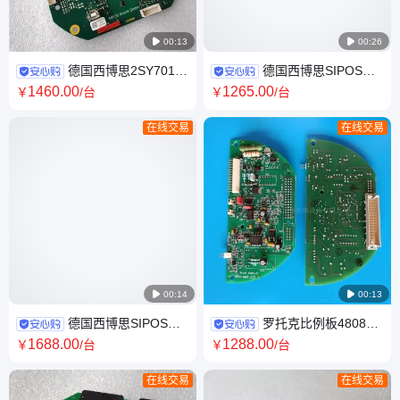

00:13

00:26
德国西博思2SY7016-
德国西博思SIPOS
4AA00 sipos电动执行器控制板
2SY5041-3ED01电动执行器
1460
.00
1265
.00
￥
/台
￥
/台
380V自动调节控制
380V自动控制调节面板
在线交易
在线交易

00:14

00:13
德国西博思SIPOS
罗托克比例板48083-
2SA5521电动执行器 380V自动
05 rotork伺服板 电动驱动 IP68
1688
.00
1288
.00
￥
/台
￥
/台
控制木箱包装调节阀
防护 全国发货
在线交易
在线交易