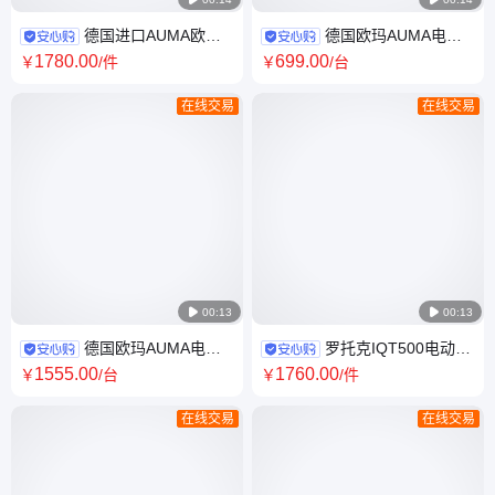
德国进口AUMA欧玛
德国欧玛AUMA电动
SA07.2-F07铸铝接触器
执行器SA10.2 380V自动控制
1780
.00
699
.00
￥
/件
￥
/台
MC1A301AT 控制调节
木箱包装
在线交易
在线交易

00:13

00:13
德国欧玛AUMA电动
罗托克IQT500电动执
执行器SAR07.2 380V自动控制
行器IQ10F10B4 50HZ密封性
1555
.00
1760
.00
￥
/台
￥
/件
木箱包装
好 英国进口全国包邮
在线交易
在线交易