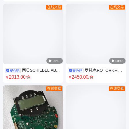
开关控制驱动阀门
护IP68
在线交易
在线交易

00:13

00:13
西贝SCHIEBEL AB8
罗托克ROTORK三代
CSC+IW5电动执行器 开关控制
100471-03智能电动执行器
2013
.00
2450
.00
￥
/台
￥
/台
IP68防护
380V 常温木箱包装
在线交易
在线交易