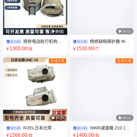

00:12

00:12
扬修电动执行机构
杨修缺相保护器 WK-
2SDQ9-18 电装2SQ8智能系列
2 CN0504保护模块 原装正品
1300
.00
1530
.00
￥
/台
￥
/个
角行程结构 全国包邮
在线交易
在线交易

00:20

00:14
KOEL日本光荣
IW6R减速箱 210:1速
UNCOM-10NL电动执行器 全系
比 电动执行器 全系列供应 全国
1566
.00
1400
.00
￥
/台
￥
/台