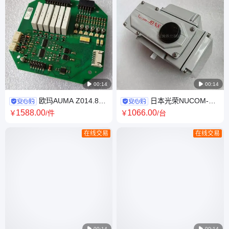

00:14

00:14
欧玛AUMA Z014.815
日本光荣NUCOM-
电动执行器信号隔离板 铸铝
10NS角行程执行机构 IP65防护
1588
.00
1066
.00
￥
/件
￥
/台
IP67法兰10通用调节
220V电动驱动铸铝材质
在线交易
在线交易

00:14

00:14