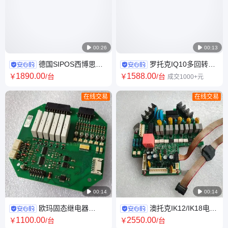

00:26

00:13
德国SIPOS西博思
罗托克IQ10多回转智
2SY5010-1LB4铸铝IP67常压
能电动执行器 IP68防护 白色开
1890
.00
1588
.00
￥
/台
￥
/台
成交1000+元
电动执行器配件
关控制常温适用
在线交易
在线交易

00:14

00:14
欧玛固态继电器
澳托克IK12/IK18电动
Z031.740电动执行器 德国进口
执行器 220V-380V自动控制 防
1100
.00
2550
.00
￥
/台
￥
/台