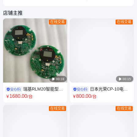
安全可靠。
户避免设备损坏。
店铺主推
在线交易
在线交易

00:18

00:15
瑞基RLM20智能型阀
日本光荣CP-10电动
门电动执行器电源板主板 IP68
执行器UNIC-10 220V铸铝材质
1680
.00
800
.00
￥
/台
￥
/台
防护BT4防爆
IP65防护90°输出
在线交易
在线交易