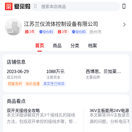
江苏兰仪流体控制设备有限公司

扬州市
3年
3年
首页
商品
分类
档案
店铺信息
2023-06-29
1088万元
西博思、贝加莱、
罗托克
成立时间
注册资本
主要品牌
回复及时
出价迅速
真实性已核验
商品看点
双开关接线全攻略
36V主板能用24V电源
本文详细讲解双开关3个接线孔的接线
本文解答36V主板是否
方法，包括双开单控的接线步骤，帮助
源的问题，分析电压不
读者轻松掌握家庭电路接线技巧，确保
风险，并提供合理的解