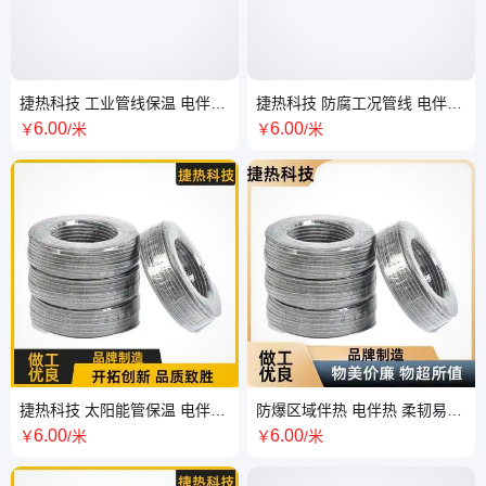
捷热科技 工业管线保温 电伴热
捷热科技 防腐工况管线 电伴热
恒温稳定 防火防潮 按需定制
阻燃耐温 自控调温 厂家批发
6
.00
6
.00
￥
/米
￥
/米
捷热科技 太阳能管保温 电伴热
防爆区域伴热 电伴热 柔韧易铺
屏蔽抗扰 安装简便 按需定制
寿命长久 支持定制 捷热科技
6
.00
6
.00
￥
/米
￥
/米