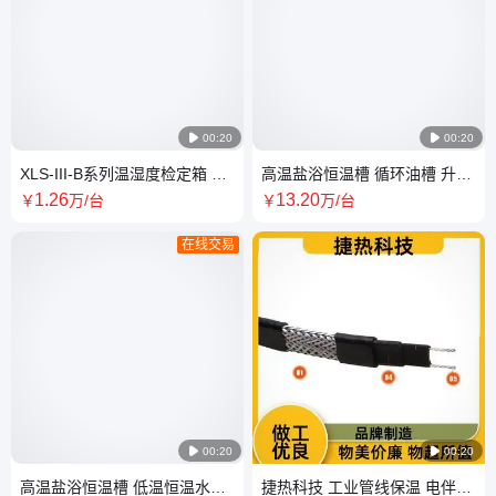

00:20

00:20
XLS-III-B系列温湿度检定箱 厂
高温盐浴恒温槽 循环油槽 升温
家直供 支持定制 专业物流
速度快 可定制 防爆
1
.26
13
.20
￥
万
/台
￥
万
/台
在线交易

00:20

00:20
高温盐浴恒温槽 低温恒温水槽
捷热科技 工业管线保温 电伴热