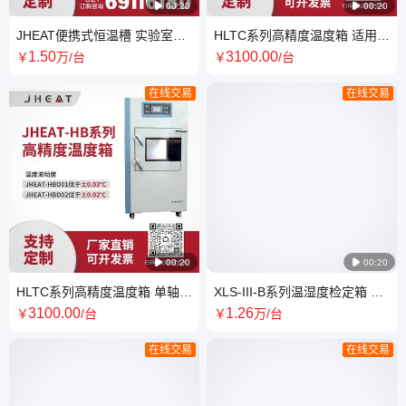

00:20

00:20
JHEAT便携式恒温槽 实验室专
HLTC系列高精度温度箱 适用范
用计量设备 控温稳定性好
围广 品质实用 技术成熟
1
.50
3100
.00
￥
万
/台
￥
/台
在线交易
在线交易

00:20

00:20
HLTC系列高精度温度箱 单轴温
XLS-III-B系列温湿度检定箱 精
控环境箱 可按需定制
确度高 稳定运行性能 紧凑节省
3100
.00
1
.26
￥
/台
￥
万
/台
空间
在线交易
在线交易