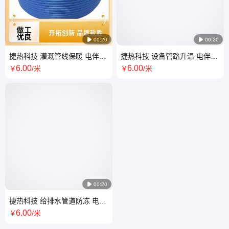

00:20

00:20
捷热科技 灌溉管线保暖 电伴热
捷热科技 设备管路升温 电伴热
耐压耐磨 低温耐候 厂家直供
屏蔽抗扰 安装简便 厂家直供
6
.00
6
.00
￥
/米
￥
/米

00:20
捷热科技 给排水管道防冻 电伴
热 耐压耐磨 低温耐候 源头厂家
6
.00
￥
/米