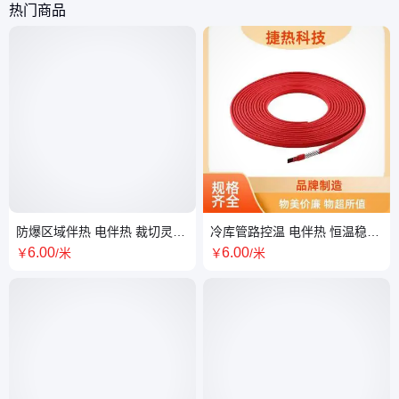
热门商品
防爆区域伴热 电伴热 裁切灵活
冷库管路控温 电伴热 恒温稳定
抗老化 实力大厂 捷热科技
防火防潮 实力大厂 捷热科技
6
.00
6
.00
￥
/米
￥
/米