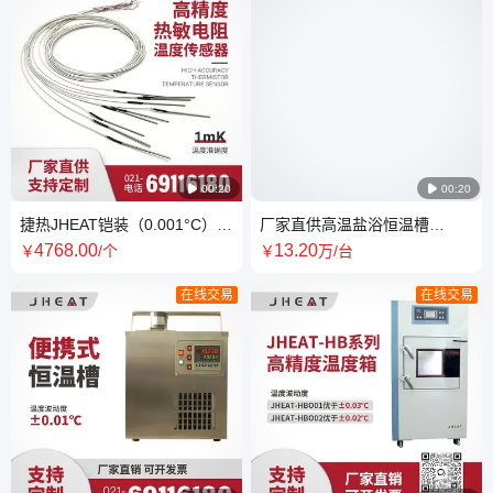

00:20

00:20
捷热JHEAT铠装（0.001°C）
厂家直供高温盐浴恒温槽
1mK高精度热敏电阻温度传感
550℃高温可达 精准控温实验
4768
.00
13
.20
￥
/个
￥
万
/台
器
设备
在线交易
在线交易