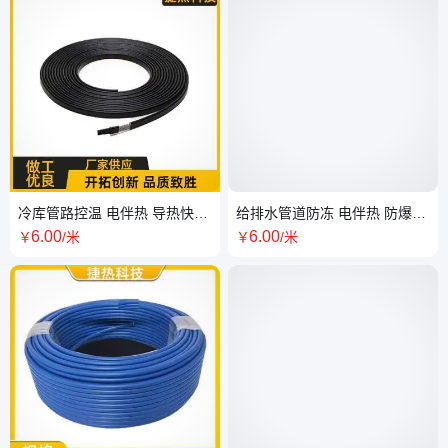
冷库管路控温 电伴热 导热快速
给排水管道防冻 电伴热 防爆安
防护性强 按需定制 捷热科技
全 耐腐蚀 厂家批发 捷热科技
6
.00
6
.00
￥
/米
￥
/米