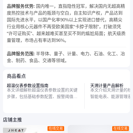
品牌服务优势:
国内唯一，直指隐性冠军，解决国内无超高精
度热控技术与产品的瓶颈与空白，自主知识产权，产品达到
国际先进水平，以国产化率90%以上实现进口替代，高精尖
行业用核心元器件不再受欧美国家“卡脖子限制”，打破须凭
“许可证购买”、越来越难买甚至买不到的尴尬局面；航天级质
量管理，市场占有率达到96%。
品牌服务范围:
半导体、量子、计量、电力、石油、化工、冶
金、制药、食品、交通等领域。
商品看点
超温仪表参数设置指南
天溯计量产品解析
本文详细解析超温仪表参数设置的关键
本文介绍天溯计量的核
步骤，包括基础参数配置、报警阈值设
智能电表、能源管理系
定和日常维护要点，帮助用户快速掌握
设备，分析其技术特点
仪表操作技巧。
助读者了解现代计量解
店铺主推
在线交易
在线交易