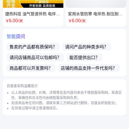
捷热科技 油气管道伴热 电伴热
家用水管防寒 电伴热 耐压耐磨
防爆安全 耐腐蚀 支持定制
低温耐候 实力大厂 捷热科技
6
.00
6
.00
￥
/米
￥
/米
智能提问
售卖的产品都有质保吗？
请问产品的种类多吗？
请问店铺商品可以包邮吗？
能否提供出口？
商品都可以开发票吗？
店铺的商品支持一件代发吗？
请问发货地在哪里？
店铺的实体公司地址在哪里？
百度爱采购温馨提示
有哪些接线的
温度传感器
呢？
以上商品的标题、价格、详情等信息内容均来自于微智服采购网，其真实
性、准确性和合法性均由微智服采购网负责；
店主电话微信号是多少？
如该商品有任何问题，请联系第三方网站进行删除，百度会积极配合；
在贸易过程中请注意谨慎核实。