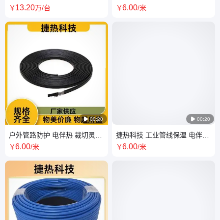
实验室恒 温水浴
防水绝缘 防冻解冻 实力大厂
13
.20
6
.00
￥
万
/台
￥
/米

00:20

00:20
户外管路防护 电伴热 裁切灵活
捷热科技 工业管线保温 电伴热
抗老化 现货速发 捷热科技
柔韧易铺 寿命长久 现货速发
6
.00
6
.00
￥
/米
￥
/米