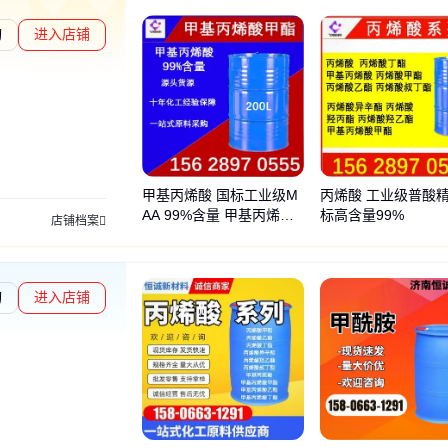
询
进入店铺
交易勋章L4
通过深度核验
甲基丙烯酸 国标工业级M
丙烯酸 工业级普酸精
AA 99%含量 甲基丙烯酸
标高含量99%
店铺档案
甲酯
询
进入店铺