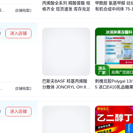
丙烯酸全系列 精酸普酸 规
甲酰胺 氨基甲醛 纺
格齐全 现货速发 库存充足
有机合成中间体 75-1
酯
丙烯酸
环己酮
环己烷
苯乙烯
吗啉
氯化苯
二甲基乙酰胺
醋酸乙酯
亚硝酸
店铺档案
询
进入店铺
巴斯夫BASF 羟基丙烯酸
刺槐豆胶Polygal 13/
分散体 JONCRYL OH 87
5 进口E410乳品糖
苯丙乳液
多环颜料
酸催化剂
颜料助剂
水性涂料
涂料助剂
乳品饮料
聚醛树脂
店铺档案
10 高硬度
淋果冻酱料
询
进入店铺
勋章L2