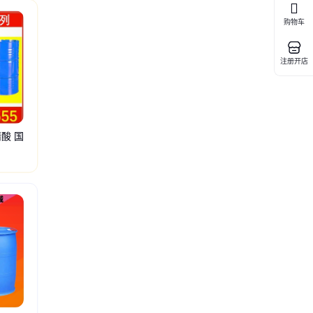
购物车
注册开店
酸 国