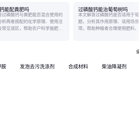
钙能配粪肥吗
过磷酸钙能治葡萄树吗
答过磷酸钙与粪肥能否混合使用的
本文解答过磷酸钙是否适用于葡
分析两者搭配的化学原理、使用注
题，分析其作用原理、适用场景
及常见误区，帮助农户科学施肥避
项，帮助种植者合理使用肥料，
。
区。
甲胺
发泡去污洗涤剂
合成材料
柴油降凝剂