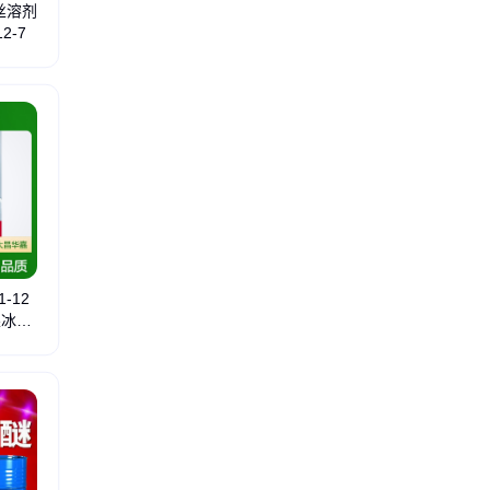
丝溶剂
2-7
钠
叔丁醇
环己胺
异佛尔酮
邻二甲苯
醋酸正丙酯
甲酸乙酯
甲酰胺
二丙二醇
1-12
果冰淇
酞青颜料
水性木漆
烤漆助剂
果冻酱料
无机颜料
防腐涂料
高性能颜料
有机膨