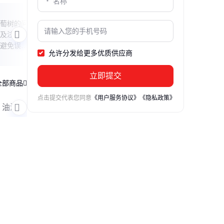
过磷酸钙成分解密
过磷
萄树的问
本文揭秘过磷酸钙肥料的核心成分与作用
本文
及注意事
机制，解析其有效磷含量、辅助成分及适
机制
避免误
用场景，帮助农户科学选择肥料。
用场
允许分发给更多优质供应商
立即提交
全部商品
点击提交代表您同意
《用户服务协议》
《隐私政策》
油漆涂料
表面活性剂
酸度调节剂