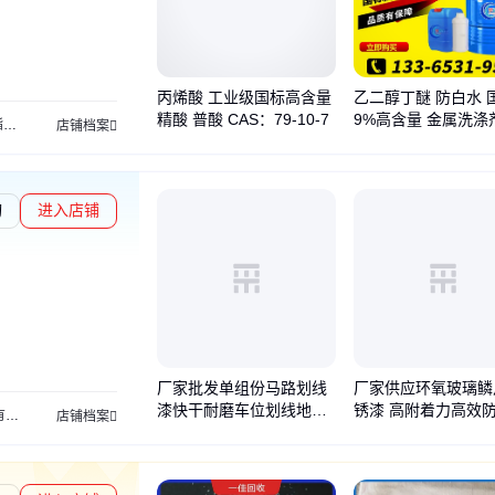
丙烯酸 工业级国标高含量
乙二醇丁醚 防白水 
精酸 普酸 CAS：79-10-7
9%高含量 金属洗涤
酯
甲基丙烯酸甲酯
乙腈
醋酸乙烯
乙酸乙酯
四氢呋喃
二氯甲烷
无水乙醇
苯乙
店铺档案
料助剂油墨脱漆剂
询
进入店铺
勋章L1
厂家批发单组份马路划线
厂家供应环氧玻璃鳞
漆快干耐磨车位划线地库
锈漆 高附着力高效防
高温漆
环氧玻璃鳞片
船舶专用漆
防火涂料
水性工业漆
醇酸防锈漆
环
店铺档案
环岛丙烯酸快干漆
酸碱玻璃 鳞片涂料