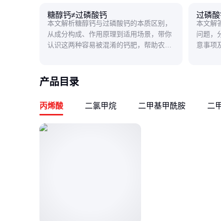
糖醇钙≠过磷酸钙
过磷酸
本文解析糖醇钙与过磷酸钙的本质区别，
本文解
从成分构成、作用原理到适用场景，带你
问题，
认识这两种容易被混淆的钙肥，帮助农户
意事项
科学选择肥料类型。
免浪费
产品目录
丙烯酸
二氯甲烷
二甲基甲酰胺
二