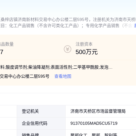
桑梓店镇济南新材料交易中心办公楼二层595号，注册机关为济南市天桥
项目：化工产品销售（不含许可类化工产品）；专用化学产品销售（不含
机构经营】；化工产品生产（不含许可类化工产品）【分支机构经营】；
学品）；肥料销售；化肥销售；机械设备销售；金属制品销售；塑料制品
术交流、技术转让、技术推广。（除依法须经批准的项目外，凭营业执照
商品数量
注册资本
须经批准的项目，经相关部门批准后方可开展经营活动，具体经营项目以
7
500万元
丙烯酸;二甲胺;油漆涂料;二氯甲烷;合成材料;酸度调节剂;柴油降凝剂;表面活性剂;二甲基甲酰胺;发泡去污洗涤剂
交易中心办公楼二层595号
查看地图
登记机关
济南市天桥区市场监督管理局
企业信用代码
91370105MAD5CU5719
销售品牌
聚邦化工、聚邦、智利等