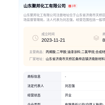
山东聚邦化工有限公司
3年
山东聚邦化工有限公司注册地址位于山东省济南市天桥区
场监督管理局，法人代表为刘志强，经营范围包括一般
学品）；日用化学产品销售；日用化学产品制造【分支
加剂销售；饲料添加剂销售；消毒剂销售（不含危险化
新材料技术研发；技术服务、技术开发、技术咨询、技
成立时间
主开展经营活动）许可项目：危险化学品经营。（依法
2023-11-21
8
门批准文件或许可证件为准）
主营商品：
厂家地址：
山东省济南市天桥区桑梓店镇济南新材料
商标信息
-
法定代表人
刘志强
经营状态
开业
企业类型
有限责任公司(自然人独资)