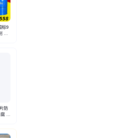
国标9
剂 涂
烯
甲基吡咯烷酮
正庚烷
正己烷
环己烷
片防
腐 耐
氧树脂面漆
环氧云铁中间漆
环氧磷酸锌底漆
环氧酚醛漆
环氧锌黄底漆
无机富锌