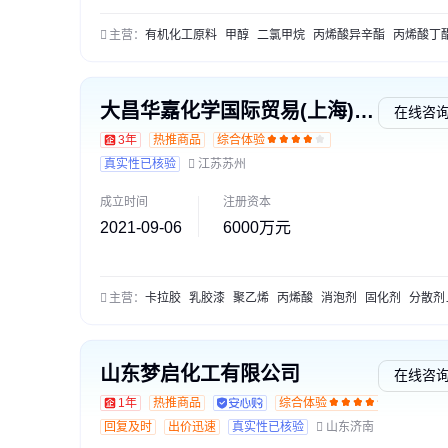
主营：
有机化工原料
甲醇
二氯甲烷
丙烯酸异辛酯
丙烯酸丁
大昌华嘉化学国际贸易(上海)有限公司
在线咨
3年
热推商品
综合体验
真实性已核验
江苏苏州
成立时间
注册资本
2021-09-06
6000万元
主营：
卡拉胶
乳胶漆
聚乙烯
丙烯酸
消泡剂
固化剂
分散剂
山东梦启化工有限公司
在线咨
1年
热推商品
综合体验
交易
回复及时
出价迅速
真实性已核验
山东济南