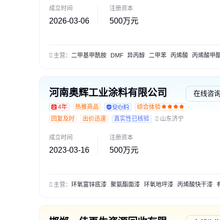
成立时间
注册资本
2026-03-06
500万元
主营：
二甲基甲酰胺
DMF
异丙醇
二甲苯
丙烯酸
丙烯酸甲
河南奥辉工业涂料有限公司
在线咨
4年
热推商品
综合体验
交易
回复及时
出价迅速
真实性已核验
山东济宁
成立时间
注册资本
2023-03-16
500万元
主营：
环氧富锌底漆
聚氨酯面漆
环氧地坪漆
丙烯酸快干漆
有机硅耐