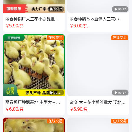

00:17

00:17
丽春种鹅厂大三花小鹅雏批发
丽春种鹅基地直供大三花小鹅
辽北大鹅产地直供
苗 中型鹅苗全国发货
5
.90
6
.00
￥
/只
￥
/只
在线交易
在线交易

00:17

00:17
丽春鹅厂种鹅基地 中型大三花
杂交 大三花小鹅雏批发 辽北大
小鹅苗 笼装批发零售
鹅 养殖基地直供 丽春种鹅厂
6
.00
5
.90
￥
/只
￥
/只
在线交易
在线交易