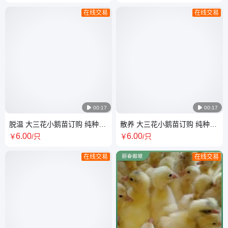
场直供
场直供
在线交易
在线交易

00:17

00:17
脱温 大三花小鹅苗订购 纯种鹅
散养 大三花小鹅苗订购 纯种鹅
养殖基地 孵化场 小鹅崽儿出售
养殖基地 孵化场 小鹅崽儿出售
6
.00
6
.00
￥
/只
￥
/只
在线交易
在线交易