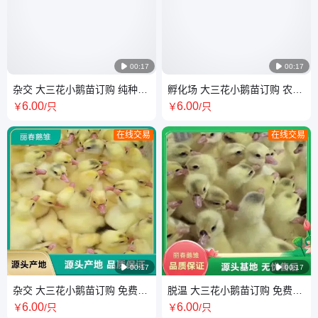

00:17

00:17
杂交 大三花小鹅苗订购 纯种鹅
孵化场 大三花小鹅苗订购 农家
养殖基地 孵化场 小鹅崽儿出售
大种鹅小苗 孵化厂 抗病能力强
6
.00
6
.00
￥
/只
￥
/只
在线交易
在线交易

00:17

00:17
杂交 大三花小鹅苗订购 免费提
脱温 大三花小鹅苗订购 免费提
供技术指导 农村大鹅种苗 养殖
供技术指导 农村大鹅种苗 养殖
6
.00
6
.00
￥
/只
￥
/只