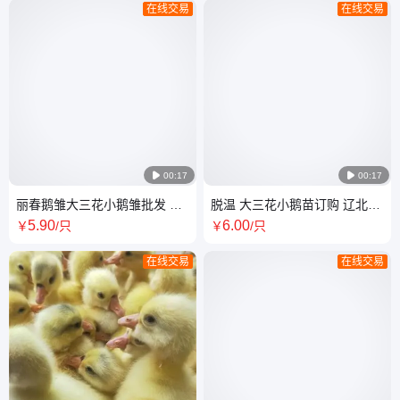
在线交易
在线交易

00:17

00:17
丽春鹅雏大三花小鹅雏批发 产
脱温 大三花小鹅苗订购 辽北大
地直供产蛋肉食中型鹅
鹅 养殖基地直供 丽春种鹅厂
5
.90
6
.00
￥
/只
￥
/只
在线交易
在线交易