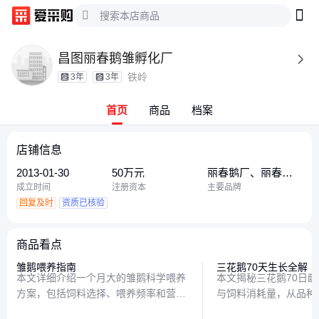
昌图丽春鹅雏孵化厂

铁岭
3年
3年
首页
商品
档案
店铺信息
2013-01-30
50万元
丽春鹅厂、丽春鹅
雏
成立时间
注册资本
主要品牌
回复及时
资质已核验
商品看点
雏鹅喂养指南
三花鹅70天生长全解
本文详细介绍一个月大的雏鹅科学喂养
本文揭秘三花鹅70日
方案，包括饲料选择、喂养频率和营养
与饲料消耗量，从品种
搭配，帮助养殖者培育健康活泼的小
巧，全面解析如何科学