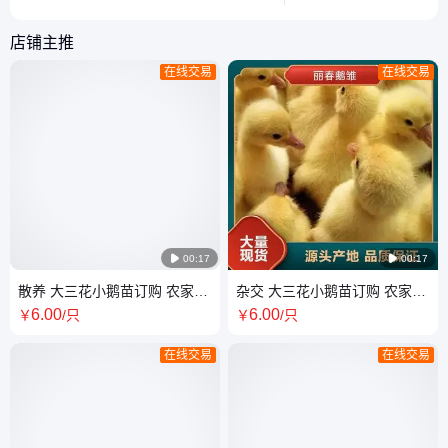
鹅。
禽，助你轻松掌握养殖
店铺主推
在线交易
在线交易

00:17

00:17
散养 大三花小鹅苗订购 农家大
杂交 大三花小鹅苗订购 农家大
种鹅小苗 孵化厂 抗病能力强
种鹅小苗 孵化厂 抗病能力强
6
.00
6
.00
￥
/只
￥
/只
在线交易
在线交易