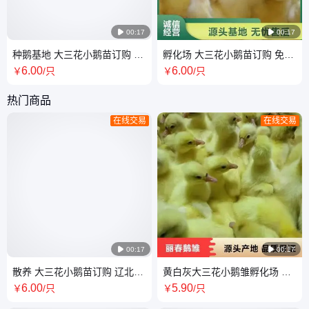

00:17

00:17
种鹅基地 大三花小鹅苗订购 农
孵化场 大三花小鹅苗订购 免费
家大种鹅小苗 孵化厂 抗病能力
提供技术指导 农村大鹅种苗 养
6
.00
6
.00
￥
/只
￥
/只
强
殖场直供
热门商品
在线交易
在线交易

00:17

00:17
散养 大三花小鹅苗订购 辽北大
黄白灰大三花小鹅雏孵化场 产
鹅 养殖基地直供 丽春种鹅厂
地直供中型鹅带技术指导
6
.00
5
.90
￥
/只
￥
/只