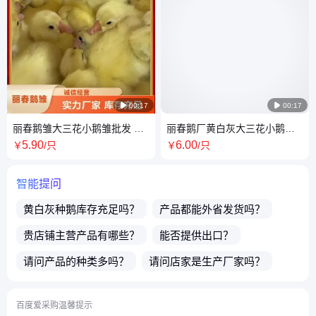

00:17

00:17
丽春鹅雏大三花小鹅雏批发 农
丽春鹅厂黄白灰大三花小鹅苗
家圈养放养鹅小苗
65-75天速生 笼装批发
5
.90
6
.00
￥
/只
￥
/只
智能提问
黄白灰种鹅
库存充足吗？
产品都能外省发货吗？
贵店铺主营产品有哪些？
能否提供出口？
请问产品的种类多吗？
请问店家是生产厂家吗？
售卖的产品都有质保吗？
店主电话微信号是多少？
百度爱采购温馨提示
除了
小鹅苗
还有别的类似商品吗？