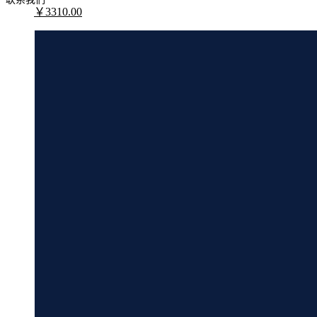
￥
3310
.00