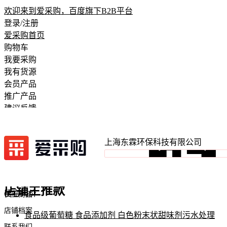
欢迎来到爱采购，百度旗下B2B平台
登录/注册
爱采购首页
购物车
我要采购
我有货源
会员产品
推广产品
建议反馈
注册开店
上海东霖环保科技有限公司
店铺首页
店铺主推款
留言问价
供应商品
店铺档案
食品级葡萄糖 食品添加剂 白色粉末状甜味剂污水处理
联系我们