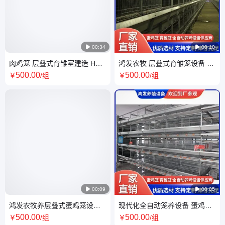

00:34

00:10
肉鸡笼 层叠式育雏室建造 H型
鸿发农牧 层叠式育雏笼设备 易
全自动养鸡设备 全封闭鸡层舍
清洗包安装 多种型号按需定做
500
.00
500
.00
￥
/组
￥
/组
鸿发农牧

00:09

00:05
鸿发农牧养层叠式蛋鸡笼设备
现代化全自动笼养设备 蛋鸡育
鸡舍育雏笼供应 现代化养鸡场
雏设备 层叠式H型鸡笼 鸿发农
500
.00
500
.00
￥
/组
￥
/组