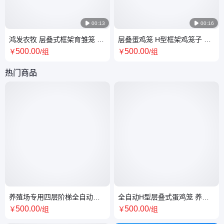

00:13

00:16
鸿发农牧 层叠式框架育雏笼 H
层叠蛋鸡笼 H型框架鸡笼子 全
型大规模育养鸡蛋鸡设备 结实
自动清粪 养殖场鸡笼设备 鸿发
500
.00
500
.00
￥
/组
￥
/组
耐用
畜牧设备
热门商品
养殖场专用四层阶梯全自动蛋
全自动H型层叠式蛋鸡笼 养殖
鸡清粪养殖设备
场专用蛋鸭笼养殖设备
500
.00
500
.00
￥
/组
￥
/组