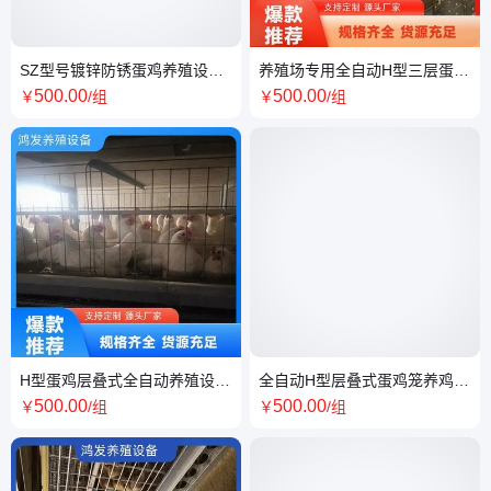
SZ型号镀锌防锈蛋鸡养殖设备
养殖场专用全自动H型三层蛋鸡
三层大层叠粗笼丝厚料槽
笼带饮水食槽支持定制
500
.00
500
.00
￥
/组
￥
/组
H型蛋鸡层叠式全自动养殖设备
全自动H型层叠式蛋鸡笼养鸡设
耐腐蚀鸡笼蛋鸭笼
备SZ型号24窝带喂料机
500
.00
500
.00
￥
/组
￥
/组