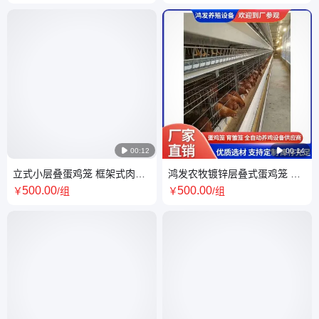
肉鸡 笼
牧

00:12

00:14
立式小层叠蛋鸡笼 框架式肉鸡
鸿发农牧镀锌层叠式蛋鸡笼 加
笼 畜牧农用养殖鸡笼 大层层叠
粗防锈多层自动化养鸡设备定
500
.00
500
.00
￥
/组
￥
/组
式
制加工