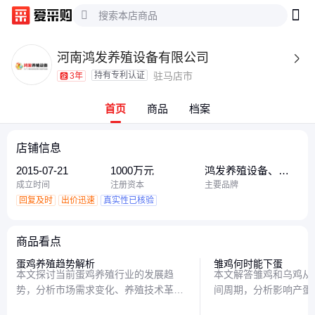
河南鸿发养殖设备有限公司

持有专利认证
驻马店市
3年
首页
商品
档案
店铺信息
2015-07-21
1000万元
鸿发养殖设备、河
南鸿发养殖设备
成立时间
注册资本
主要品牌
回复及时
出价迅速
真实性已核验
商品看点
蛋鸡养殖趋势解析
雏鸡何时能下蛋
本文探讨当前蛋鸡养殖行业的发展趋
本文解答雏鸡和乌鸡从
势，分析市场需求变化、养殖技术革新
间周期，分析影响产蛋
及成本控制策略，为从业者提供实用参
提供实用的饲养建议，