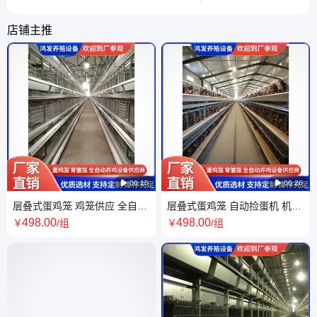
考。
规划产蛋期。
店铺主推

00:15

00:26
层叠式蛋鸡笼 鸡笼供应 全自动
层叠式蛋鸡笼 自动捡蛋机 机械
层叠养殖设备 鸿发农牧 加厚材
化笼养集蛋设备定制 鸿发农牧
498
.00
498
.00
￥
/组
￥
/组
质