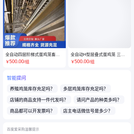
全自动四层阶梯式蛋鸡笼畜牧
全自动H型层叠式蛋鸡笼 三层
养殖设备镀锌铝丝材质
24窝 维护简单养鸡设备
500
.00
500
.00
￥
/组
￥
/组
智能提问
养殖鸡笼
库存充足吗？
多层鸡笼
库存充足吗？
店铺的商品支持一件代发吗？
请问产品的种类多吗？
商品都可以开发票吗？
店主电话微信号是多少？
售卖的产品都有质保吗？
请问发货地在哪里？
百度爱采购温馨提示
有哪些养殖层数的
养鸡设备
呢？