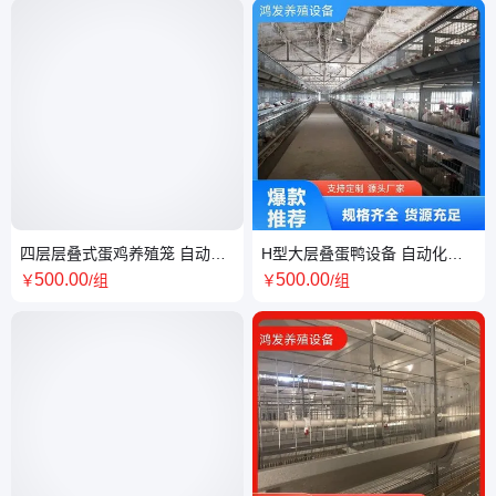
四层层叠式蛋鸡养殖笼 自动清
H型大层叠蛋鸭设备 自动化养
粪系统多层立体式养鸡设备 可
鸡一万只笼养系统
500
.00
500
.00
￥
/组
￥
/组
定制