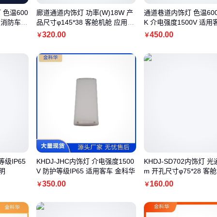
灯 色温600
廊道通道内饰灯 功率(W)18W 产
通道巷道内饰灯 色温6000
5 消防车
品尺寸φ145*38 客舱机舱 应用广
K 介电强度1500V 适用
泛
广泛
320
.00
450
.00
￥
￥
等级IP65
KHDJ-JHC内饰灯 介电强度1500
KHDJ-SD702内饰灯 光
明
V 防护等级IP65 适用客车 金科华
m 开孔尺寸φ75*28 客
动环境
350
.00
160
.00
￥
￥