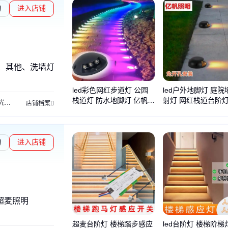
询
进入店铺
、其他、洗墙灯
led彩色网红步道灯 公园
led户外地脚灯 庭院
栈道灯 防水地脚灯 亿帆光
射灯 网红栈道台阶灯
光源
壁灯
护栏管
LED太阳能路灯
LED台阶灯
LED水底灯
LED像素灯
店铺档案
电
光电
询
进入店铺
、超麦照明
超麦台阶灯 楼梯踏步感应
led台阶灯 楼梯阶梯