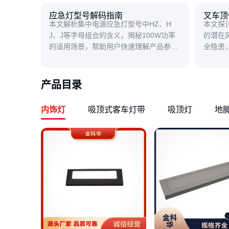
应急灯型号解码指南
叉车顶
本文解析集中电源应急灯型号中HZ、H
本文探
J、J等字母组合的含义，揭秘100W功率
的潜在
的适用场景，帮助用户快速理解产品参数
全隐患
与实际功能的关系。
读者避
产品目录
内饰灯
吸顶式客车灯带
吸顶灯
地