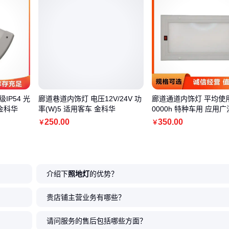
IP54 光
廊道巷道内饰灯 电压12V/24V 功
廊道通道内饰灯 平均使用
 金科华
率(W)5 适用客车 金科华
0000h 特种车用 应用广
250
.00
350
.00
￥
￥
介绍下
照地灯
的优势？
贵店铺主营业务有哪些？
请问服务的售后包括哪些方面？