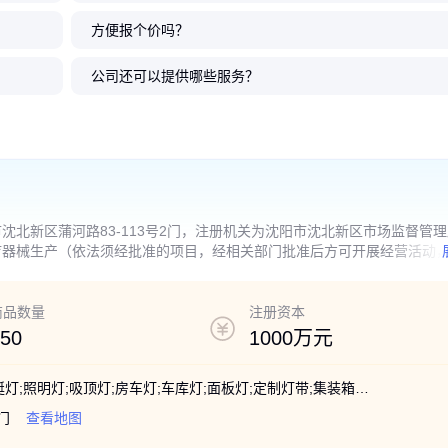
方便报个价吗？
公司还可以提供哪些服务？
北新区蒲河路83-113号2门，注册机关为沈阳市沈北新区市场监督管
疗器械生产（依法须经批准的项目，经相关部门批准后方可开展经营活动
制设备销售，照明器具制造，照明器具销售，科技中介服务，灯具销售，
及配件制造，汽车零部件研发，铁路机车车辆配件制造，铁路机车车辆配
研发，电气信号设备装置制造，电气信号设备装置销售，电气设备销售，
商品数量
注册资本
品制造，汽车装饰用品销售，软件开发，电子专用设备制造，电子专用设
50
1000万元
山机械销售，第二类医疗器械销售，技术服务、技术开发、技术咨询、技
凭营业执照依法自主开展经营活动）
地脚灯;内饰灯;学习灯;防空灯;方舱灯;游艇灯;照明灯;吸顶灯;房车灯;车库灯;面板灯;定制灯带;集装箱灯;定制灯具;巷道格栅灯;通道巷道阅读灯;廊道巷道板房灯;吸顶式客车灯带;通道巷道板房灯
门
查看地图