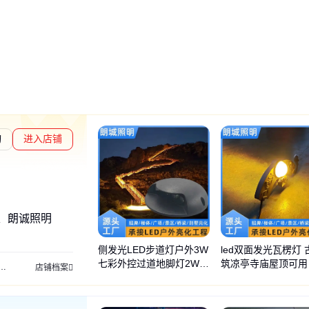
询
进入店铺
、朗诚照明
侧发光LED步道灯户外3W
led双面发光瓦楞灯 
七彩外控过道地脚灯2W台
筑凉亭寺庙屋顶可用
户外防水抱柱灯
LED瓦片灯
LED轮廓灯
LED线条灯
LED双面发光瓦楞灯
景观
店铺档案
阶栈道灯厂家
防水照明灯 现货