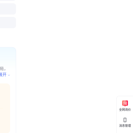
理局，
，具体
展开
配电开
件销
配电开
备销
术交
全网询价
消息管理