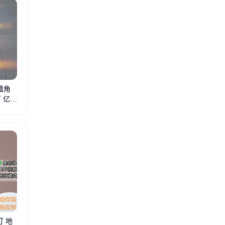
墙角
 亿帆
灯 地