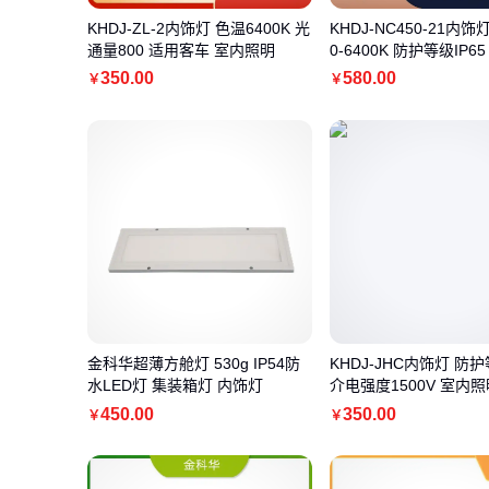
KHDJ-ZL-2内饰灯 色温6400K 光
KHDJ-NC450-21内饰
通量800 适用客车 室内照明
0-6400K 防护等级IP6
移动环境
350
.00
580
.00
￥
￥
金科华超薄方舱灯 530g IP54防
KHDJ-JHC内饰灯 防护
水LED灯 集装箱灯 内饰灯
介电强度1500V 室内照
450
.00
350
.00
￥
￥