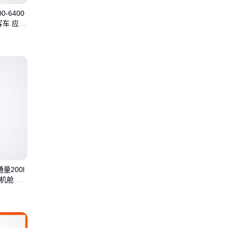
-6400
客车 应用
通量200l
舱机舱 移