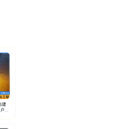
古建
 户外
射灯
抱树灯
LED水底灯
LED鸟巢灯
LED方形投光灯
LED地埋灯
LED洗墙灯
工