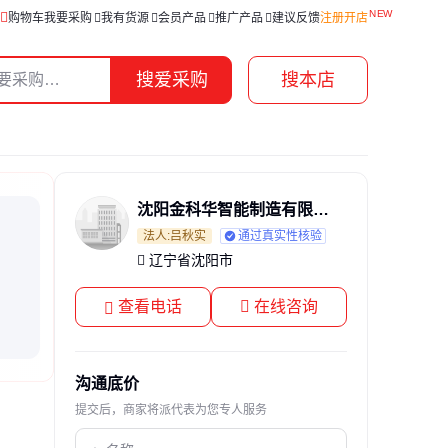
购物车
我要采购
我有货源
会员产品
推广产品
建议反馈
注册开店
搜爱采购
搜本店
沈阳金科华智能制造有限公司
法人:吕秋实
通过真实性核验
辽宁省沈阳市
查看电话
在线咨询
沟通底价
提交后，商家将派代表为您专人服务