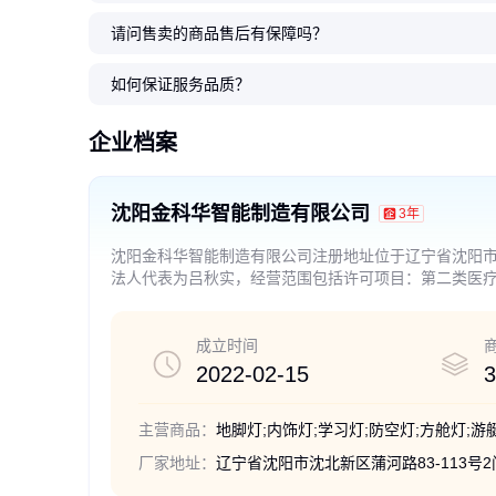
请问售卖的商品售后有保障吗？
廊道巷道内饰灯 光通量800 色温
6400K 特种车 室内照明
如何保证服务品质？
350
.00
￥
企业档案
沈阳金科华智能制造有限公司
3年
沈阳金科华智能制造有限公司注册地址位于辽宁省沈阳市沈
法人代表为吕秋实，经营范围包括许可项目：第二类医
经营项目以审批结果为准）一般项目：智能输配电及控
关控制设备制造，输配电及控制设备制造，汽车零部件
售，机械电气设备制造，机械电气设备销售，机械设备
成立时间
关控制设备研发，配电开关控制设备销售，汽车装饰用
2022-02-15
3
售，工业设计服务，专业设计服务，市政设施管理，矿
流、技术转让、技术推广（除依法须经批准的项目外，
主营商品：
厂家地址：
辽宁省沈阳市沈北新区蒲河路83-113号2