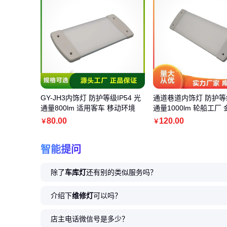
GY-JH3内饰灯 防护等级IP54 光
通道巷道内饰灯 防护等级
通量800lm 适用客车 移动环境
通量1000lm 轮船工厂
80
.00
120
.00
￥
￥
智能提问
除了
车库灯
还有别的类似服务吗？
介绍下
维修灯
可以吗？
店主电话微信号是多少？