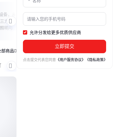
A型B型应急灯区别
床头
明设备，从
本文用趣味对比方式解析集中电源疏散照
本文
三方面进
明灯A型与B型的核心差异，从供电逻辑到
操步
照明与应
应用场景，帮你快速掌握两种应急灯的选
教你
允许分发给更多优质供应商
择要点。
灯，
立即提交
全部商品
点击提交代表您同意
《用户服务协议》
《隐私政策》
灯
廊道巷道板房灯
房车灯
方舱灯
游艇灯