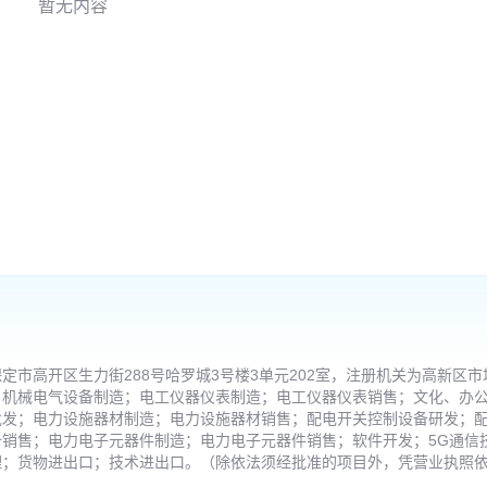
暂无内容
市高开区生力街288号哈罗城3号楼3单元202室，注册机关为高新区市
：机械电气设备制造；电工仪器仪表制造；电工仪器仪表销售；文化、办
批发；电力设施器材制造；电力设施器材销售；配电开关控制设备研发；
销售；电力电子元器件制造；电力电子元器件销售；软件开发；5G通信
理；货物进出口；技术进出口。（除依法须经批准的项目外，凭营业执照