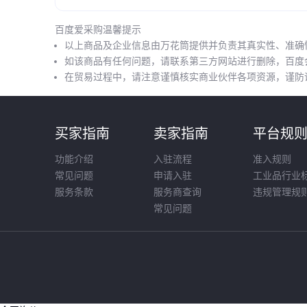
百度爱采购温馨提示
以上商品及企业信息由万花筒提供并负责其真实性、准确
如该商品有任何问题，请联系第三方网站进行删除，百度
在贸易过程中，请注意谨慎核实商业伙伴各项资源，谨防
买家指南
卖家指南
平台规
功能介绍
入驻流程
准入规则
常见问题
申请入驻
工业品行业
服务条款
服务商查询
违规管理规
常见问题