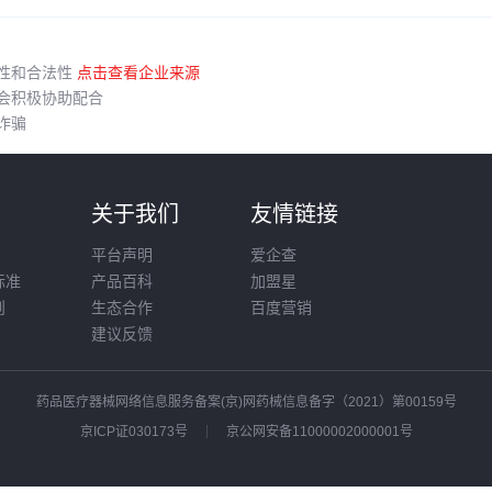
性和合法性
点击查看企业来源
会积极协助配合
诈骗
则
关于我们
友情链接
平台声明
爱企查
标准
产品百科
加盟星
则
生态合作
百度营销
建议反馈
药品医疗器械网络信息服务备案(京)网药械信息备字（2021）第00159号
京ICP证030173号
京公网安备11000002000001号