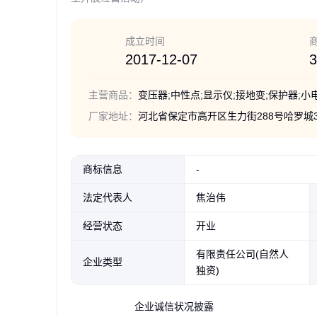
电缆监测
成立时间
监测装置
2017-12-07
3
绝缘监测
主营商品：
配电室
厂家地址：
河北省保定市高开区生力街288号哈罗城3
配电设备
高压电缆
商标信息
-
法定代表人
焦治伟
经营状态
开业
有限责任公司(自然人
企业类型
独资)
企业诚信状况披露