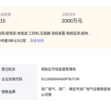
商品数量
注册资本
15
2000万元
变压器;中性点;显示仪;接地变;保护器;小电阻;配电室;地电波;工控机;互感器;测控装置;电缆监测;接地选线;配电设备;监测装置;气体密度;绝缘监测;成套装置;保护间隙;高压电缆;保护装置;电气设备;检测装置;电压监测;电力仪表
号楼3单元202室
查看地图
登记机关
高新区市场监督管理局
企业信用代码
91130606MA09F9UTXR
浩广电气、浩广、保定市浩广电气设备制造有
销售品牌
公司等