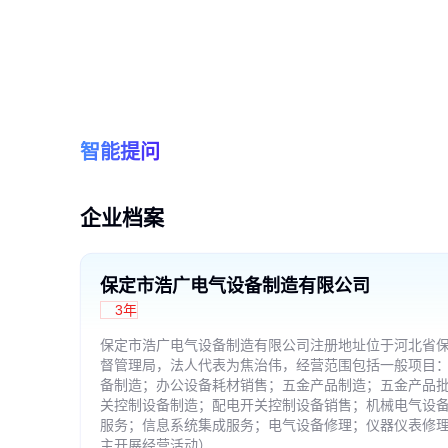
小电阻
工控机
成套装置
接地变
智能提问
接地选线
显示仪
企业档案
检测装置
气体密度
保定市浩广电气设备制造有限公司
3年
测控装置
保定市浩广电气设备制造有限公司注册地址位于河北省保定
电力仪表
督管理局，法人代表为焦治伟，经营范围包括一般项目
备制造；办公设备耗材销售；五金产品制造；五金产品
电压监测
关控制设备制造；配电开关控制设备销售；机械电气设备
服务；信息系统集成服务；电气设备修理；仪器仪表修
电气设备
主开展经营活动）