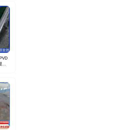
PVD
轻重
料
金属规整填料
陶瓷波纹填料
塑料孔板填料
多面空心球
哈凯登球填料
环保球