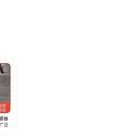
雾器
广泛
金属阶梯环
陶瓷矩鞍环
陶瓷异鞍环
塑料异鞍环
规整填料