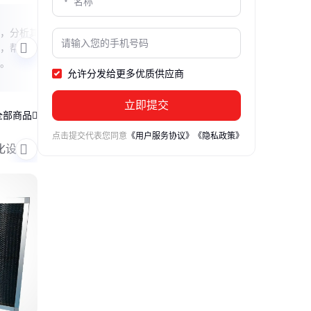
探秘上海微电子
华芯
，分析其
本文介绍上海微电子装备集团及其官网信
本文
，帮助求
息，解析其在半导体领域的技术特色与行
芯片
。
业地位，帮助读者快速获取关键信息。
企业
允许分发给更多优质供应商
半导
立即提交
全部商品
点击提交代表您同意
《用户服务协议》
《隐私政策》
化设备类
无尘室吸尘器
化学过滤器
超高效高效