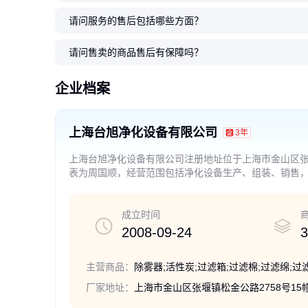
请问服务的售后包括哪些方面？
铝框初效过滤器，板式初效过滤
初效过滤器 国标 中效过滤器批发
金华初效空调网过滤器 丽水黑色
西安初效空调网过滤器 宝鸡黑色
三沙多层铝网有色金属网 儋州金
台旭净化 青海省金属
七台河尼龙网过滤器、
台旭净化 恩施金属网
初效板式过滤器 工业
厂家供应椰棕过滤网 
器过滤网，g1G2G3G4级初效过
板式初效空气过滤器 初效过滤网
尼龙网过滤器 舟-山铝合金空调防
尼龙网过滤器 咸-阳中央空调风口
属丝网过滤器 文昌-市耐高温金属
过滤器 西宁市送风方式
空调尼龙网、鸡-西空
滤器 荆门送风方式灵活 
效袋式过滤网 折叠式
空气滤网 空调滤网
请问售卖的商品售后有保障吗？
滤器
供应商
尘网
铝合金空调防尘网
过滤网
东-市
家
25
25
63
23
63
.00
.00
.00
.00
.00
63
34
63
47
16
.00
.00
.00
.00
.00
￥
￥
￥
￥
￥
￥
￥
￥
￥
￥
企业档案
上海台旭净化设备有限公司
3年
上海台旭净化设备有限公司注册地址位于上海市金山区张堰
表为周国顺，经营范围包括净化设备生产、组装、销售
【依法须经批准的项目，经相关部门批准后方可开展经
成立时间
2008-09-24
3
主营商品：
厂家地址：
上海市金山区张堰镇松金公路2758号15幢