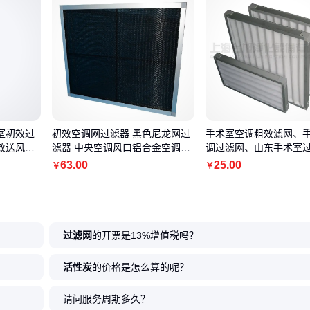
室初效过
初效空调网过滤器 黑色尼龙网过
手术室空调粗效滤网、
效送风口
滤器 中央空调风口铝合金空调防
调过滤网、山东手术室
尘网
63
.00
25
.00
￥
￥
过滤网
的开票是13%增值税吗？
活性炭
的价格是怎么算的呢？
请问服务周期多久？