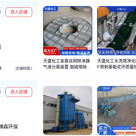
询
进入店铺
盛
天盛化工金属丝网除沫器
天盛化工水洗塔净化
气液分离装置 脱硫塔除雾
F带刺泰勒花环质量
器
丝网除沫器
聚丙烯鲍尔环
泰勒花环
不锈钢矩鞍环
铝花环填料
拉西环
四氟填
店铺档案
效率高
复使用货源充足
询
进入店铺
博森环保