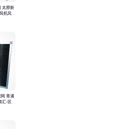
 太原新
同风机风口
网 青浦
南汇-区风