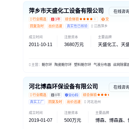
萍乡市天盛化工设备有限公司
在线咨
行业精选
3年
综合体验
交易勋章L1
回复及时
出价迅速
真实性已核验
江西萍乡
成立时间
注册资本
主要品牌
2011-10-11
3680万元
天盛化工、天
主营：
鲍尔环
陶瓷鲍尔环
塑料鲍尔环
气液分布器
丝网除雾
河北博森环保设备有限公司
在线咨
行业精选
8年
综合体验
真实工厂
回复及时
出价迅速
河北沧州
成立时间
注册资本
主要品牌
2019-01-07
500万元
博森、博森鑫、