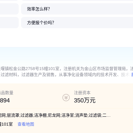
效率怎么样？
网空调初效
黑河初效
空调初效过
中央空调中
棕榈过滤棉
供应平板式初效过滤器 耐高温厨
40目尼龙网白色锦纶筛网除尘防
江-西版式初效过滤器 九-江CS尼
桂林尼龙网过滤器、北海初效空
定安初效过滤器、澄迈
南通初效过滤器、连云
南京机场新风过滤网 广
重庆尼龙网过滤器、四
灵活 海
气过滤器厂
潜-江市
初效过滤网
房过滤板中央空调空气过滤网 江
尘高效空气净化器滤网 初效过滤
龙过滤网G4初效过滤器 南-昌铝
调尼龙网、来-宾空气过滤器厂家
过滤网、保亭-市板框袋
式过滤网、淮-安粗效折
袋式空气过滤器 浙-江
调尼龙网、贵-州空气过
方便报个价吗？
过苏过滤
网
框龙骨架 可换棉清洗
网、粗效率过滤网
495*495*46南京广东
33
34
37
34
.00
.00
.00
.00
24
34
25
34
.00
.00
.00
.00
￥
￥
￥
￥
￥
￥
￥
￥
镇松金公路2758号15幢101室，注册机关为金山区市场监督管理局，
，过滤材料，过滤器生产及销售，从事净化设备领域内的技术开发、技术
营活动】
商品数量
注册资本
894
350万元
除雾器;活性炭;过滤箱;过滤棉;过滤绵;过滤网;层流罩;过滤器;洁净棚;尼龙网;洁净室;消声垫;过滤袋;二级滤网;中效滤网;净化空调;天井滤网;直流风机;无尘车间;天花龙骨;空调滤网;顶棉滤网;中央空调;过滤设备;净化单元
101室
查看地图