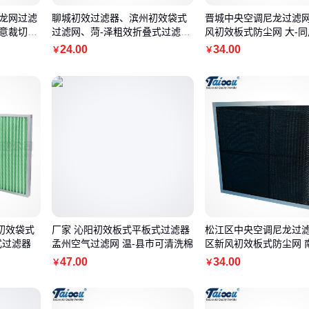
尼龙网过滤
聊城初效过滤器、滨州初效袋式
晋城中央空调尼龙过滤网
任意裁切，
过滤网、菏-泽粗效折叠式过滤
风初效板式防尘网 大-
网、粗效率过滤网
尼龙网过滤器
24
.00
34
.00
￥
￥
初效袋式
厂家 沁阳初效板式平板式过滤器
松江区中央空调尼龙过滤
式过滤器
孟州空气过滤网 温-县市可清洗棉
区新风初效板式防尘网 
机风口尼龙网过滤器
47
.00
34
.00
￥
￥