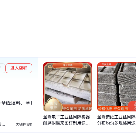
询
进入店铺
乡圣峰填料、圣峰
圣峰电子工业丝网除雾器
圣峰造纸工业丝网除
耐磨耐腐来图订制用途广
分布均匀多规格用途
布器
陶瓷四氟拉西环
塑料四氟拉西环
金属四氟拉西环
陶瓷阶梯环
塑料阶梯环
店铺档案
泛