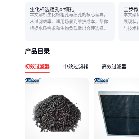
生化棉选粗孔or细孔
圭步微
本文解析生化棉粗孔与细孔的核心差异，
本文聚
从过滤效率、适用场景到维护成本，帮你
展现状
根据水质需求和生物负载做出合理选择，
与技术
避免鱼缸过滤系统踩坑。
新潜力
产品目录
初效过滤器
中效过滤器
高效过滤器