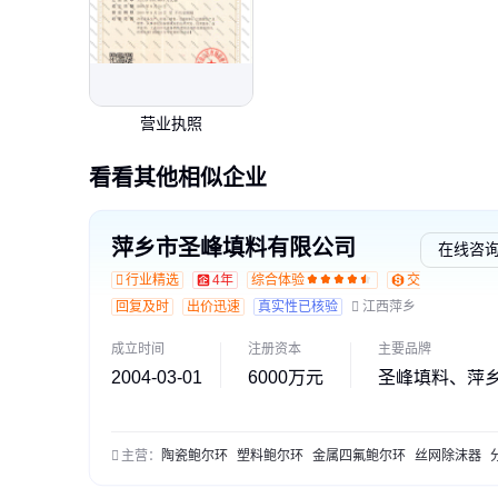
营业执照
看看其他相似企业
萍乡市圣峰填料有限公司
在线咨
行业精选
4年
综合体验
交易勋章L1
回复及时
出价迅速
真实性已核验
江西萍乡
成立时间
注册资本
主要品牌
2004-03-01
6000万元
圣峰填料、萍
主营：
陶瓷鲍尔环
塑料鲍尔环
金属四氟鲍尔环
丝网除沫器
分