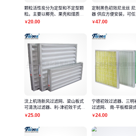
颗粒活性炭分为定型和不定型颗
定制黑色初效尼龙丝 
粒。主要以椰壳、果壳和煤质为
器 供应方便安装，可
原料
尺寸可定制
20
.00
47
.00
￥
￥
汶上机场新风过滤网、梁山板式
宁德初效过滤器、三明
可清洗过滤器、利-津初效干式过
过滤网、 南-平板框袋
滤网
25
.00
24
.00
￥
￥