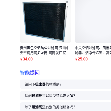
贵州黑色空调防尘过滤网 云南中
中央空调过滤网、风淋
央空调用网尼龙网 网网发厂家
滤器、洁净传递窗、高
陕-西可反复清洗过滤器
自带空气过滤器
34
.00
25
.00
￥
￥
智能提问
请问下
吸尘器
的材质是？
请问
过滤绵
可以接受特殊需求吗？
除了
阻漆网
还有别的类似服务吗？