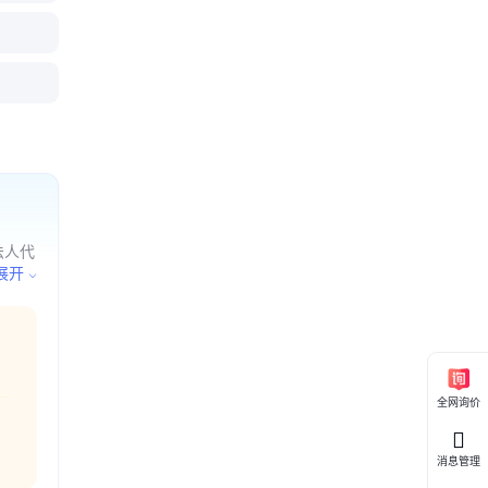
初效袋式
港初效袋
东中效F7
川初效空
式过滤器
叠式过滤
中效过滤网
滤器厂家
、浙江
法人代
服务
展开
全网询价
消息管理