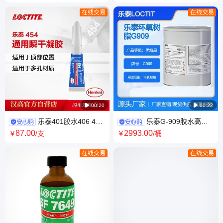
铁焊接维修套装
在线交易
在线交易

00:20

00:22
乐泰401胶水406 454
乐泰G-909胶水高强
460 480 495 496 多用途粘金
度909环氧树脂胶密封灌封胶
87
.00
2993
.00
￥
/支
￥
/桶
属塑料橡胶快干胶
LOCTITE G909
在线交易
在线交易