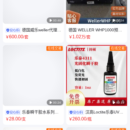

00:48

00:34
德国威乐weller代理
德国 WELLER WHP1000预热
WSD71手机维修焊台可调温恒
板威乐数显恒温加热平台预热
600
.00
1
.02
￥
/套
￥
万
/套
温电烙铁可调无铅
台1000W
在线交易
在线交易

00:24

02:13
乐泰瞬干胶水系列
汉高Loctite乐泰UV胶
4011 4013 4014 4031 4861
4311氰基丙烯酸乙酯紫外线液
28
.00
260
.00
￥
/支
￥
/瓶
4902胶粘剂20G
态胶粘原装正品