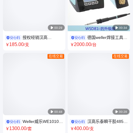

00:29

00:34
授权经销汉高
德国weller焊接工具
LOCTITE/乐泰4011 粘接器械
WT1014低功率性价比高焊台
185
.00
2000
.00
￥
/支
￥
/台
组装粘接用瞬干胶 20g
在线交易
在线交易

00:48

00:28
Weller威乐WE1010焊
汉高乐泰瞬干胶4851
台70W功率威勒烙铁德国电烙
快干型医疗型液体胶丙烯酸液
1300
.00
400
.00
￥
/套
￥
/支