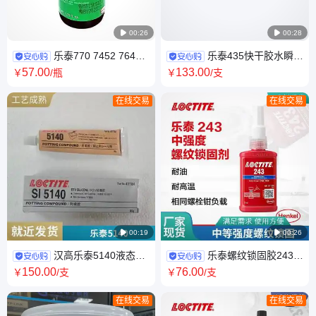

00:26

00:28
乐泰770 7452 7649
乐泰435快干胶水瞬干
712 7387 7471促进剂表面处理
胶金属塑料粘接快干胶无色快
57
.00
133
.00
￥
/瓶
￥
/支
剂促进
速固化500g
在线交易
在线交易

00:19

00:26
汉高乐泰5140液态烷
乐泰螺纹锁固胶243中
氧基硅酮灌封胶密封剂耐受风
强度通用耐油型蓝色螺丝密封
150
.00
76
.00
￥
/支
￥
/支
化潮湿臭氧
胶50ml/250ml
在线交易
在线交易