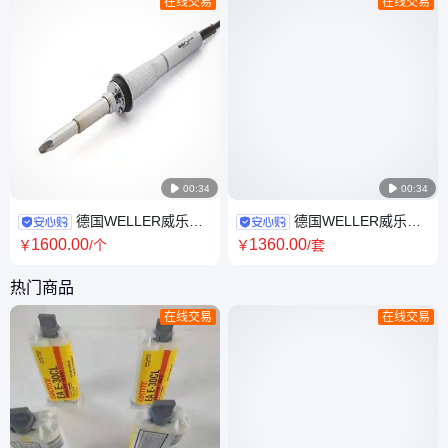
在线交易
在线交易

00:34

00:34
德国WELLER威乐电
德国WELLER威乐
烙铁WXP200焊笔套装大功率
WTP90手柄焊笔适用于
1600
.00
1360
.00
￥
/个
￥
/套
手柄配WX1 WX2主机
WT1010 WT1 WT2M焊台80W
电烙铁
热门商品
在线交易
在线交易