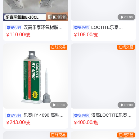

01:00

01:00
汉高乐泰环氧树脂胶
LOCTITE乐泰
E-30CL透明无色环氧胶ab胶粘
SF7200厌氧胶除胶剂清除垫片
110
.00
108
.00
￥
/支
￥
/支
接原装
油泥清洗剂垫片清除剂
在线交易
在线交易

00:26

01:00
乐泰HY 4090 高粘度
汉高LOCTITE乐泰
米白色抗振动耐冲击通用型结
5240 紫外线固化剂 密封硅橡胶
243
.00
400
.00
￥
/支
￥
/瓶
构胶 50g
UV胶 耐高温
在线交易
在线交易