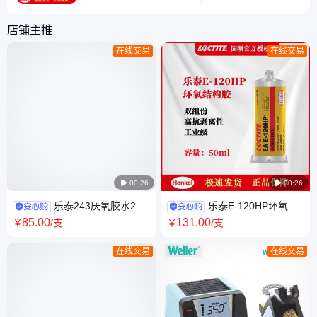
配合固化剂使用的热固性
氮气）对
胶粘剂，具有高粘接强
热，实现
店铺主推
度、低收缩率、耐化学介
复的工艺
在线交易
在线交易
质和耐温性优异等特点，
均匀、热
广泛应用于工业、电子、
围广等优
建筑、航空航天等领域。
控制温度
一、环氧胶的组成与分类
操作人员
主要成分 环氧树脂：作
一、热风
为基体材料，提供粘
原理 热

00:26

00:26
乐泰243厌氧胶水242
乐泰E-120HP环氧结
防松241 222 263螺丝277金属
构胶可粘接塑料、金属等通用
85
.00
131
.00
￥
/支
￥
/支
272螺纹紧固
型室温固化
在线交易
在线交易