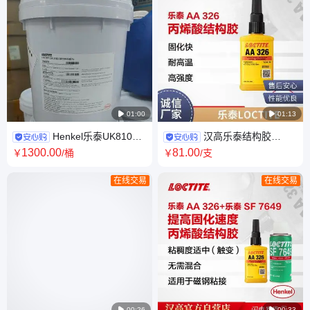

01:00

01:13
Henkel乐泰UK8103
汉高乐泰结构胶
5400金属胶复合材料PVC塑料
LOCTITE 326 50ml 磁钢粘接
1300
.00
81
.00
￥
/桶
￥
/支
双组分聚氨酯结构胶
触变性快固化高强度 丙烯酸
在线交易
在线交易

00:26

00:33