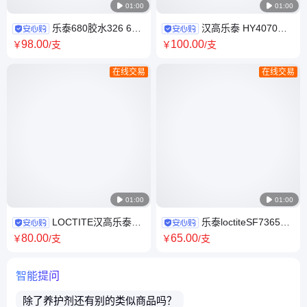

01:00

01:00
乐泰680胶水326 603
汉高乐泰 HY4070
609 620 638 648 641 640 660
4080 4090 器械ab胶 环氧树脂
98
.00
100
.00
￥
/支
￥
/支
厌氧胶固持胶水
结构胶 铸工电焊接胶
在线交易
在线交易

01:00

01:00
LOCTITE汉高乐泰
乐泰loctiteSF7365通
271螺纹锁固剂 250ML粘接剂
用型清洗剂 油污金属碎屑工业
80
.00
65
.00
￥
/支
￥
/支
原装
污垢清除液
智能提问
除了
养护剂
还有别的类似商品吗？