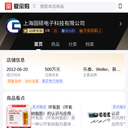
上海固硕电子科技有限公司

3年
品
交易勋章L1
首页
商品
分类
档案
店铺信息
2012-06-20
500万元
乐泰、Weller、易力
高
成立时间
注册资本
主要品牌
回复及时
出价迅速
真实性已核验
商品看点
环氧胶（环氧
热风焊
卖点描述
卖点描述
树脂胶）的认识与应用领
认识
环氧胶（环氧树脂胶）是
热风焊接
域
一种以环氧树脂为基体、
加热空气