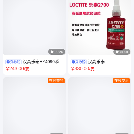

00:26

01:00
汉高乐泰HY4090瞬干
汉高乐泰
环氧结构胶 耐湿抗振动高粘度
LOCTITE2700螺纹锁固胶高强
243
.00
330
.00
￥
/支
￥
/支
填充缝隙间隙
度紧固密封螺栓螺母防松动
在线交易
在线交易