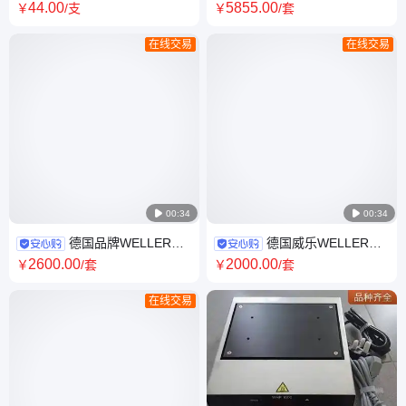
属刚性法兰平面厌氧密封胶通
WTHA1智能焊台900W单通道
44
.00
5855
.00
￥
/支
￥
/套
用型 50ML
热风台可调节温度
在线交易
在线交易

00:34

00:34
德国品牌WELLER
德国威乐WELLER恒
WT2M WT2010MWT2020M
温数显WSD81i替代款WT1014
2600
.00
2000
.00
￥
/套
￥
/套
无铅威乐恒温焊接维修焊台
焊台80W电烙铁
在线交易