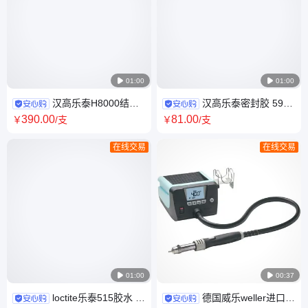

01:00

01:00
汉高乐泰H8000结构
汉高乐泰密封胶 596
胶 AA HF8000环氧树脂双组份
85g 工业设备锅炉维修 法兰密
390
.00
81
.00
￥
/支
￥
/支
AB胶
封 平面密封剂
在线交易
在线交易

01:00

00:37
loctite乐泰515胶水 金
德国威乐weller进口