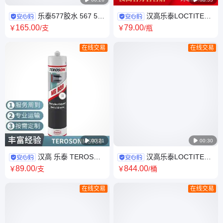
乐泰577胶水 567 565
汉高乐泰LOCTITE
542 545 554 586 569 572 管
SF 7649促进剂厌氧胶粘剂和密
165
.00
79
.00
￥
/支
￥
/瓶
道螺纹密封剂
封胶的固化速度
在线交易
在线交易

00:21

00:30
汉高 乐泰 TEROSON
汉高乐泰LOCTITE
MS 939 耐UV的热固性弹性体
3321 紫外线光固化UV胶
89
.00
844
.00
￥
/支
￥
/桶
弹性密封胶黏剂
ISO10993 粘接玻璃金属塑料
在线交易
在线交易