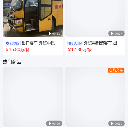

00:21

00:57
出口客车 外贸中巴车
外贸再制造客车 出口
定制 非洲再制造大巴 10米-12
大巴 多座位排布 柴油 定制非洲
15
.80
17
.80
￥
万
/辆
￥
万
/辆
米 右舵改制
版 国三排放
热门商品
在线交易

00:56

00:15