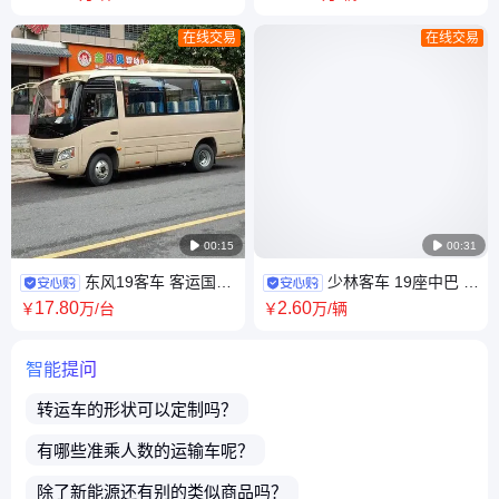
动档国六
在线交易
在线交易

00:15

00:31
东风19客车 客运国六
少林客车 19座中巴 单
柴油 单位通勤接送员工 25座中
位接送员工通勤巴士 公路客运
17
.80
2
.60
￥
万
/台
￥
万
/辆
巴
村村通 玻璃配件
智能提问
转运车
的形状可以定制吗？
有哪些准乘人数的
运输车
呢？
除了
新能源
还有别的类似商品吗？