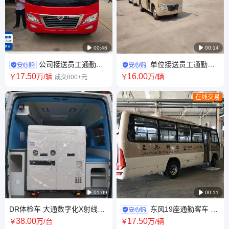

00:46

00:14
公司接送员工通勤车
单位接送员工通勤客
客运车 村村通中巴车 东风柴油
车 商务中巴车 东风牌19座25座
17
.50
16
.00
￥
万
/辆
￥
万
/辆
成交800+元
19座25座29座客车
29座柴油版
在线交易

01:09

00:11
DR体检车 大通数字化X射线车
东风19座通勤客车 村
公共卫生服务 职业病巡检车 金
村通客运 29座中巴 中型中级
38
.00
17
.50
￥
万
/台
￥
万
/辆