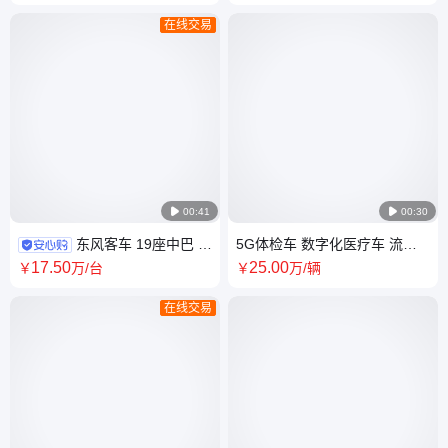
旅医疗车
在线交易

00:41

00:30
东风客车 19座中巴 单
5G体检车 数字化医疗车 流动
位通勤 村村通客运 农村客运
DR 车载X线 两癌筛查车移动献
17
.50
25
.00
￥
万
/台
￥
万
/辆
血站
在线交易