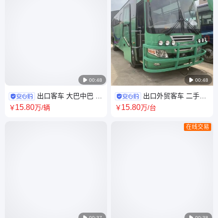

00:48

00:48
出口客车 大巴中巴 国
出口外贸客车 二手再
三国五 柴油 新能源纯电动 右舵
制造大巴中巴 公路客运通勤 国
15
.80
15
.80
￥
万
/辆
￥
万
/台
发动机前置后置
三国五 新能源 右舵
在线交易

00:37

00:38