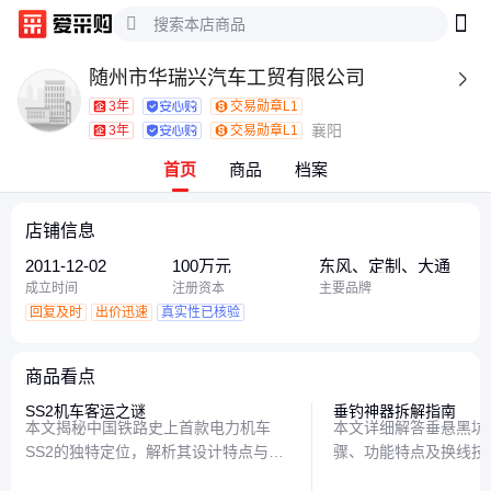
随州市华瑞兴汽车工贸有限公司

3年
交易勋章L1
襄阳
3年
交易勋章L1
首页
商品
档案
店铺信息
2011-12-02
100万元
东风、定制、大通
成立时间
注册资本
主要品牌
回复及时
出价迅速
真实性已核验
商品看点
SS2机车客运之谜
垂钓神器拆解指南
本文揭秘中国铁路史上首款电力机车
本文详细解答垂悬黑坑
SS2的独特定位，解析其设计特点与历
骤、功能特点及换线技
史作用，带你了解这款既拉过客车又牵
松掌握这款实用工具的