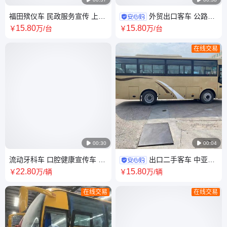
福田殡仪车 民政服务宣传 上汽
外贸出口客车 公路客
大通 别克 常温棺 智能棺
运通勤新能源电动 左舵右舵 国
15
.80
15
.80
￥
万
/台
￥
万
/台
三国五 大巴再制造
在线交易

00:30

00:04
流动牙科车 口腔健康宣传车 社
出口二手客车 中亚五
区学校看牙洗牙补牙 大通 福顺
国配置 右舵定制 外贸大巴
22
.80
15
.80
￥
万
/辆
￥
万
/辆
蓝牌C证
在线交易
在线交易