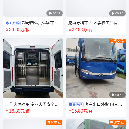

00:13

00:30
越野四驱六驱客车
流动牙科车 社区学校工厂看牙
17-27座 沙漠矿区油田接送员
洗牙补牙 巡回口腔健康宣传 蓝
34
.80
22
.80
￥
万
/辆
￥
万
/台
工 国三国五出口
牌C证
在线交易

00:58
工作犬运输车 专业犬类安全运
客车出口外贸 国三国
输 蓝牌C照 4-6个笼子 搜救搜
五新能源纯电 右舵左舵 大巴中
16
.80
15
.80
￥
万
/辆
￥
万
/台
毒专用
巴轻客 2+2或3+2
在线交易
在线交易