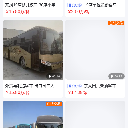
东风19座幼儿校车 36座小学生
19座单位通勤客车 公
安全接送 24-42座 国六柴油
路客运 东风少林 柴油电动 25-
15
.80
2
.60
￥
万
/辆
￥
万
/辆
29座 配件玻璃
在线交易

02:10

00:37
外贸再制造客车 出口国三大泵
东风国六柴油客车
大巴 非洲右舵改制 推拉窗 发动
6MT变速箱 100马力 长途客运
15
.80
17
.38
￥
万
/台
￥
/辆
机后改前
优选
在线交易