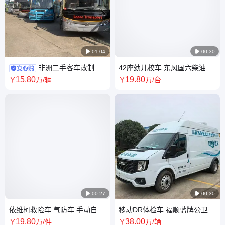

01:04

00:30
非洲二手客车改制工
42座幼儿校车 东风国六柴油版
厂 右舵 推拉窗 45-63座大巴 国
点对点接送小朋友 玻璃
15
.80
19
.80
￥
万
/辆
￥
万
/台
三 发动机后改前

00:27

00:30
依维柯救险车 气防车 手动自动
移动DR体检车 福顺蓝牌公卫服
档定制 市政工程化工园区抢险
务车 老年免费随停随检 手动自
19
.80
38
.00
￥
万
/件
￥
万
/辆