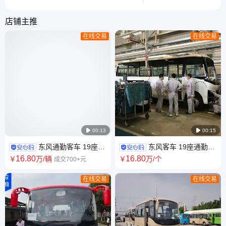
过货车的传奇机车背后的故事。
法。
店铺主推
在线交易
在线交易

00:13

00:15
东风通勤客车 19座中
东风客车 19座通勤车
巴车 25座29座客运车 村村通巴
29座客运车 天翼柴油中巴车
16
.80
16
.80
￥
万
/辆
￥
万
/个
成交700+元
士
在线交易
在线交易