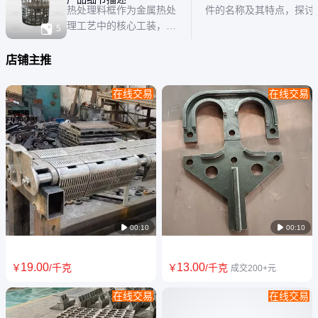
热处理料框作为金属热处
件的名称及其特点，探讨
理工艺中的核心工装，其
的应用和优势，帮助读者

5
设计需兼顾耐高温、耐腐
材料的重要性和实用性。
蚀、抗氧化等性能，同时
店铺主推
满足不同工艺场景下的承
载需求。以下从材料特
在线交易
在线交易
性、结构设计、制造工艺
及应用场景四个维度展开
详细说明： 一、材料特
性：高温合金与耐热钢的
差异化应用 0

00:10

00:10
19
.00
13
.00
￥
/千克
￥
/千克
成交200+元
在线交易
在线交易