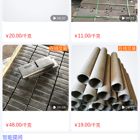
机械
按需定制

00:37

00:15
20
.00
11
.00
￥
/千克
￥
/千克
在线交易
在线交易
热处理工装310S退火料筐 淬火
KmTBCr26磨煤机衬板 高铬白
料盘 耐热钢铸造 耐腐蚀韧性好
口铸铁 粉碎机锤头 硬度高 韧性
好 耐磨

00:09

00:10
48
.00
19
.00
￥
/千克
￥
/千克
智能提问