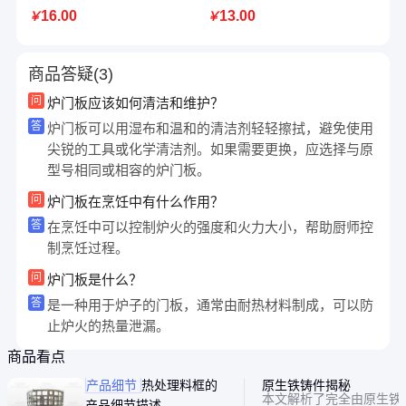
16.00
13.00
￥
￥
商品答疑(3)
问
炉门板应该如何清洁和维护？
答
炉门板可以用湿布和温和的清洁剂轻轻擦拭，避免使用
尖锐的工具或化学清洁剂。如果需要更换，应选择与原
型号相同或相容的炉门板。
问
炉门板在烹饪中有什么作用？
答
在烹饪中可以控制炉火的强度和火力大小，帮助厨师控
制烹饪过程。
问
炉门板是什么？
答
是一种用于炉子的门板，通常由耐热材料制成，可以防
止炉火的热量泄漏。
商品看点
产品细节
热处理料框的
原生铁铸件揭秘
本文解析了完全由原生铁
产品细节描述