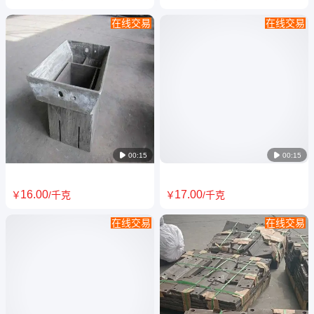
在线交易
在线交易
0Cr25Ni20Si2N真空热处理炉料
GX40CrNiSi22-10 炉底板 铸板
框 无氧化光亮退火炉料筐
耐高温耐腐蚀 消失模铸造工艺
辉晟达

00:15

00:15
16
.00
17
.00
￥
/千克
￥
/千克
在线交易
在线交易
电厂锅炉用ZG16Cr25Ni20Si2
ZG30Cr25Ni12Si2NRe耐热钢
燃烧器喷口 高温不掉皮辉晟达
料筐 热处理料框 整体铸造工艺