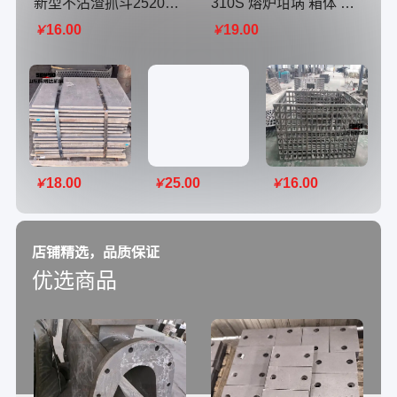
新型不沾渣抓斗2520抓渣斗 不锈钢耐热钢铸件 耐铝夜腐蚀辉晟达铸造
310S 熔炉坩埚 箱体 炉罐 耐温1200度不开裂 使用长久辉晟达铸造生产
16.00
19.00
￥
￥
18.00
25.00
16.00
￥
￥
￥
店铺精选，品质保证
优选商品