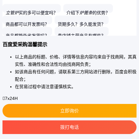
立管炉
买的多可以便宜吗？
介绍下
炉篦条
的优势？
商品都可以开发票吗？
货期多久？多久能发货？
加热炉用2520滑块
ZG35Cr24Ni7NRe离心铸管 砂
ZG40Cr25Ni20Si2 钴合金
型l铸造 根据需求定做
产品都能外省发货吗？
贵店铺主营产品有哪些？
Co20Co40Co50水梁垫块
百度爱采购温馨提示
请问店铺商品可以包邮吗？
请问发货地在哪里？
以上商品的标题、价格、详情等信息内容均来自于找商网，其真
介绍下
无缝管
的热处理？
导向板
买的多可以便宜吗？
实性、准确性和合法性均由找商网负责；
如该商品有任何问题，请联系第三方网站进行删除，百度会积极
配合；
在贸易过程中请注意谨慎核实。
7x24H
立即询价
拨打电话