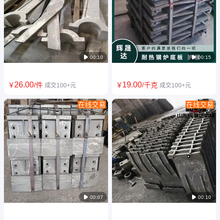
Ni7N退火台车炉炉板
电厂锅炉用ZG35Cr24Ni7分离
ZG3Cr18Mn12Si2N炉底板 消
器中心筒 耐热铸钢件 辉晟达制
失模空壳精铸工艺
造

00:10

00:15
26
.00
19
.00
￥
/件
￥
/千克
成交100+元
成交100+元
在线交易
在线交易
ZG4Cr25Ni20高铬耐热耐磨合
辉晟达供应ZG4Cr25Ni20SI2耐
金钢铸件 高温抗磨铸钢件抗渗
热钢铸造预热器内筒挂板 挂片
碳
耐热耐磨

00:07

00:10