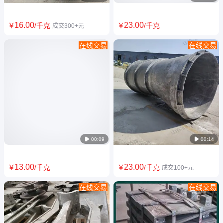
16
.00
23
.00
￥
/千克
￥
/千克
成交300+元
在线交易
在线交易
ZG40Cr9Si2熔镁熔铝坩埚 消失
ZG35Cr25Ni12对流中间管板
模空壳精铸工艺 耐磨耐高温铸
加热炉管式炉用耐热钢铸件
件

00:09

00:14
13
.00
23
.00
￥
/千克
￥
/千克
成交100+元
在线交易
在线交易