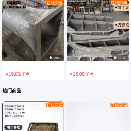
在线交易
在线交易
ZG8Cr26Ni4Mn3NRe 精密铸造
加热炉 热处理炉Cr28Ni48W5
锅炉风帽 耐高温高压环境 高性
炉底辊 辐射管 需要同时耐高温
能产品
和物料磨损

00:10

00:10
19
.00
15
.00
￥
/千克
￥
/千克
热门商品
在线交易
在线交易
耐热钢溜渣嘴 溜槽 下料嘴 不起
Cr25Ni20筏板 ZG4Cr22Ni10回
皮热强钢 ZG3Cr25Ni20Si2不锈
转窑护板工业炉热处理配件 无
钢铸件
沙眼