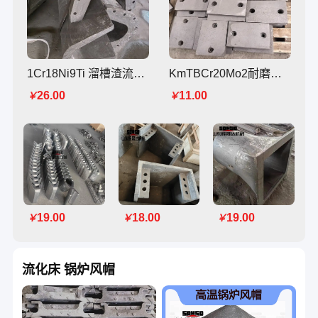
1Cr18Ni9Ti 溜槽渣流槽 溜渣槽 耐热钢铸件 耐高温侵蚀 辉晟达铸造厂
KmTBCr20Mo2耐磨铸钢衬板 KmTBCr15Mo铸板 叶片 铸造厂家
26.00
11.00
￥
￥
19.00
18.00
19.00
￥
￥
￥
流化床 锅炉风帽