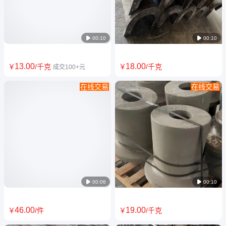
铸造
支架耐高温腐蚀辉晟达

00:10

00:10
13
.00
18
.00
￥
/千克
￥
/千克
成交100+元
在线交易
在线交易
ZGCr26/Cr28高铬铸铁管 热电
ZG35Cr28Ni10流渣槽 溜钢槽
偶保护管 离心铸管 高强度耐磨
流钢槽ZG35Cr28Ni8渣溜槽 耐
损辉晟达
热钢铸件

00:06

00:10
46
.00
19
.00
￥
/件
￥
/千克