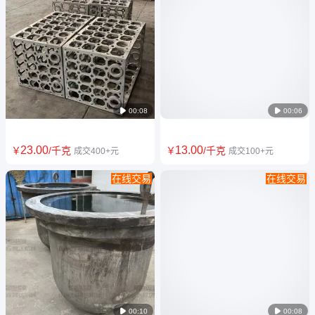
ZG3Cr25Ni11NMoRe 链篦机侧
1Cr20Ni12Si2脱轻炉加热炉炉
板 奥氏体耐热铸钢板 耐磨抗冲
管拉钩 吊架 精密铸造耐高温
击辉晟达
1200度

00:08

00:06
23
.00
13
.00
￥
/千克
￥
/千克
成交400+元
成交100+元
在线交易
在线交易
淬火炉料架 料盘310S箱式炉
RQTSi5大垫铁 耐热球墨铸铁
1.4848热处理料框 耐高温
耐磨损 耐高温1200°C
1200°C

00:10

00:08