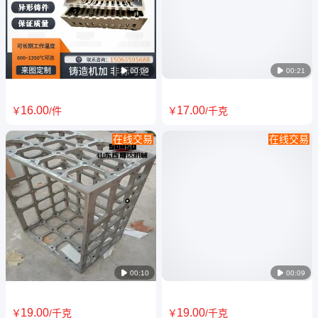

00:09

00:21
16
.00
17
.00
￥
/件
￥
/千克
在线交易
在线交易
铝厂用ZG40Cr25Ni20Si2耐热
ZG40Cr25Ni20熔铝坩埚310S
钢抓斗 耐腐蚀不开裂耐高温
耐热铸钢件热处理工装辉晟达供
1200度
应

00:10

00:09
19
.00
19
.00
￥
/千克
￥
/千克