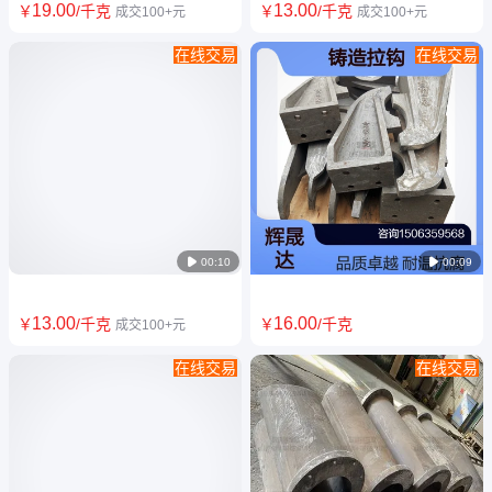
19
.00
13
.00
￥
/千克
￥
/千克
成交100+元
成交100+元
在线交易
在线交易
ZG30Cr25Ni12Si2NRe水泥预
ZG35Cr25Ni12水泥行业S挂板
热器-连接铸板 耐热钢导轨整体
预热器内筒铁-铬-镍耐蚀合金铸
铸造工艺
件

00:10

00:09
13
.00
16
.00
￥
/千克
￥
/千克
成交100+元
在线交易
在线交易
耐热钢ZG35Cr24Ni7SiNRe耐
管式加热炉炉管用
高温大型热处理淬火料框辉晟达
ZG40Cr25Ni20铸造拉钩 吊钩