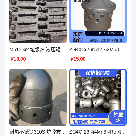
Mn13Si2 垃圾炉 液压驱动三段往复式生物颗粒 往复炉排锅炉配件
ZG40Cr26Ni12Si2Mn3Re高铬镍合金耐热铸钢件 高温锅炉风帽辉晟达
18.00
15.00
￥
￥
耐热不锈钢310S 炉膛布风板 风帽芯管通风管 耐磨耐高温 辉晟达铸造
ZG4Cr26Ni4Mn3NRe风帽 一般用途耐蚀铸钢件辉晟达供应