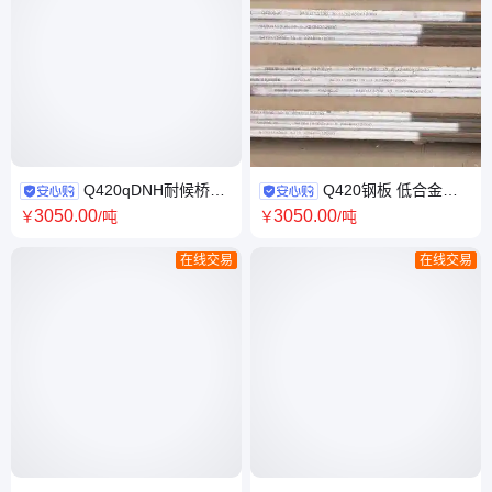
Q420qDNH耐候桥梁
Q420钢板 低合金高
钢板现货Q355NHC耐候板切割
强度结构钢钢板耐腐蚀性耐耐
3050
.00
3050
.00
￥
/吨
￥
/吨
零售Q370qNHE高强板
磨性 应用广泛
在线交易
在线交易