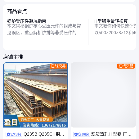
商品看点
锅炉受压件避坑指南
H型钢重量轻松算
本文揭秘锅炉核心受压元件的组成与常
本文教你如何快速计算
见误区，重点解析炉排等非受压件的功
以500×200×8×12和40
能定位，帮助读者快速掌握锅炉安全知
种规格为例，解析计算
识要点。
素，让你轻松掌握钢材
店铺主推
在线交易
在线交易
Q235B Q235CH钢
现货热轧H 型钢 厂房