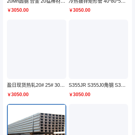
20Mn圆钢 合金 20锰棒材 规格10-310切割零售 优质渗碳钢材
冷热镀锌矩形管 40*80*5方矩管 20#厚薄壁无缝方管 建筑幕墙 汽车制造
3050.00
3050.00
￥
￥
盈日现货热轧20# 25# 30# 35#特厚碳结板8mm-350mm优碳素结构钢板
S355JR S355J0角钢 S355J2 S355K2 S450J0 欧标热轧角铁 用于光伏支架
3050.00
3050.00
￥
￥