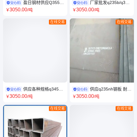
盈日钢材供应Q355D
厂家批发q235b/q345
钢板 耐磨钢板图纸加工 切割零
热镀锌方管50*50 镀锌方矩管
3050
.00
3050
.00
￥
/吨
￥
/吨
售
40*60规格齐全
在线交易
在线交易
供应各种规格q345qe
供应q235nh钢板 耐候
钢板 q345qC桥梁板q345qD 路
板 Q255NH耐候板材 现货盈日
3050
.00
3050
.00
￥
/吨
￥
/吨
桥专用 送货上门
钢材
在线交易
在线交易