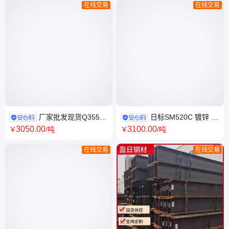
在线交易
在线交易
厂家批发现货Q355B
日标SM520C 镀锌 不
无缝方管/矩形方矩管 大口径矩
锈钢 热轧等边三角铁 工程结构
3050
.00
3100
.00
￥
/吨
￥
/吨
形钢管 可定制
角钢
在线交易
在线交易