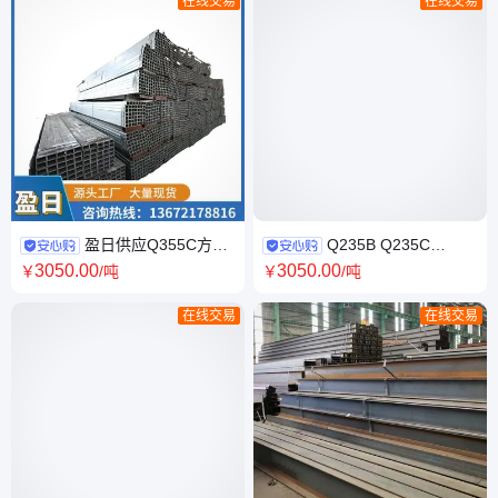
在线交易
在线交易
盈日供应Q355C方管
Q235B Q235C
Q355B方矩管 方通 矩形管 规
Q235D角钢 莱钢石横特钢 耐低
3050
.00
3050
.00
￥
/吨
￥
/吨
格全 交货快 可定轧
温型材 库存供应 75x8
在线交易
在线交易