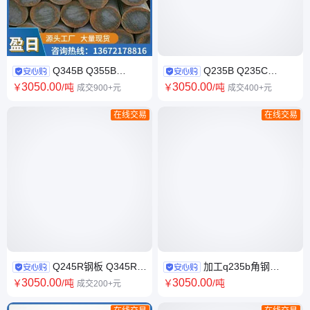
Q345B Q355B
Q235B Q235C
Q235B镀锌圆钢 20# 建筑工程
Q235D 工字钢 碳素结构钢 建
3050
.00
3050
.00
￥
/吨
￥
/吨
成交900+元
成交400+元
用 合金热轧钢棒
筑工程钢结构 国标 盈日
在线交易
在线交易
Q245R钢板 Q345R容
加工q235b角钢
器钢板 锅炉板 容器板 应用广泛
q235c型材 国标等边 Q235D槽
3050
.00
3050
.00
￥
/吨
￥
/吨
成交200+元
盈日可专业定轧
钢 可加工定制 工字钢现货