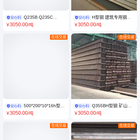
Q235B Q235C
H型钢 建筑专用钢梁
Q235D槽钢 钢厂直发 现材供应
H型钢柱、H型钢桩 多种样式
3050
.00
3050
.00
￥
/吨
￥
/吨
国标 低价 耐低温
厂家直供
在线交易
在线交易
500*200*10*16h型
Q355BH型钢 矿山支
钢 盈日 Q345D热轧H型钢 加工
护用 盈日钢铁BCSZ794595 安
3050
.00
3050
.00
￥
/吨
￥
/吨
定制
装简捷方便
在线交易
在线交易