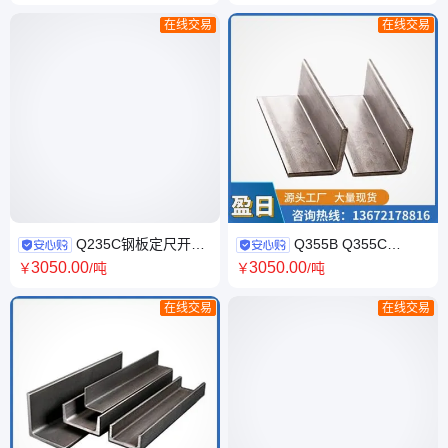
建筑支撑用h型钢
在线交易
在线交易
Q235C钢板定尺开平
Q355B Q355C
中厚板 普碳中板 Q235D板诚信
Q355D角钢 莱钢唐钢 耐低温型
3050
.00
3050
.00
￥
/吨
￥
/吨
供应
材 万吨库存
在线交易
在线交易