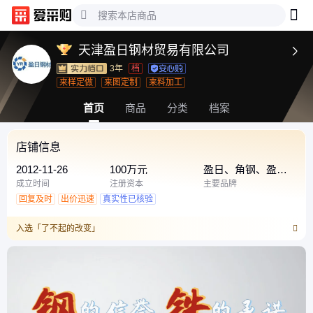
天津盈日钢材贸易有限公司

3年
档
来样定做
来图定制
来料加工
首页
商品
分类
档案
店铺信息
2012-11-26
100万元
盈日、角钢、盈日
钢材
成立时间
注册资本
主要品牌
回复及时
出价迅速
真实性已核验
入选「了不起的改变」