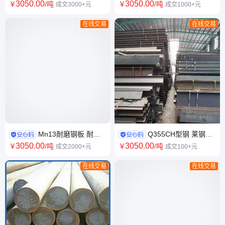
Q235Dh型钢 高频焊接工地建
钢结构立柱用H钢 高强度型材
3050
.00
3050
.00
￥
/吨
￥
/吨
成交3000+元
成交1000+元
筑钢结构用
可定制
在线交易
在线交易
Mn13耐磨钢板 耐磨
Q355CH型钢 莱钢马
板 高锰板 切割零售 高强度超耐
钢 低价出售 仓库直发 q355b h
3050
.00
3050
.00
￥
/吨
￥
/吨
成交2000+元
成交100+元
磨钢板
型钢
在线交易
在线交易