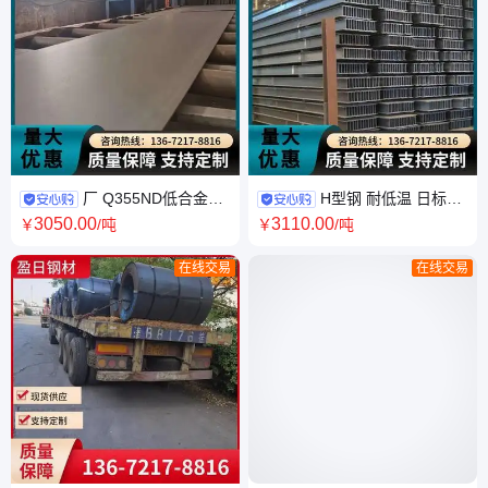
厂 Q355ND低合金高
H型钢 耐低温 日标
强度钢板 结构 HII锅炉容器板
SS490 首钢包钢 厂库直发 盈日
3050
.00
3110
.00
￥
/吨
￥
/吨
耐低温 盈日
在线交易
在线交易