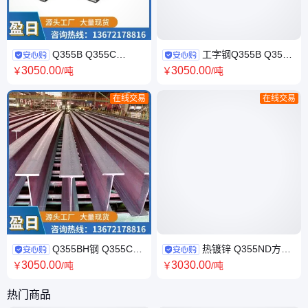
Q355B Q355C
工字钢Q355B Q355C
Q355D槽钢 莱钢日钢 耐低温高
Q355D 高强度 国标 钢厂直发
3050
.00
3050
.00
￥
/吨
￥
/吨
强度型材
现材供货
在线交易
在线交易
Q355BH钢 Q355C
热镀锌 Q355ND方管
Q355Dh型钢 厂房钢结构 建筑
方通 库存充足 Q355C Q355D
3050
.00
3030
.00
￥
/吨
￥
/吨
工地可用钢材
Q355E 盈日
热门商品