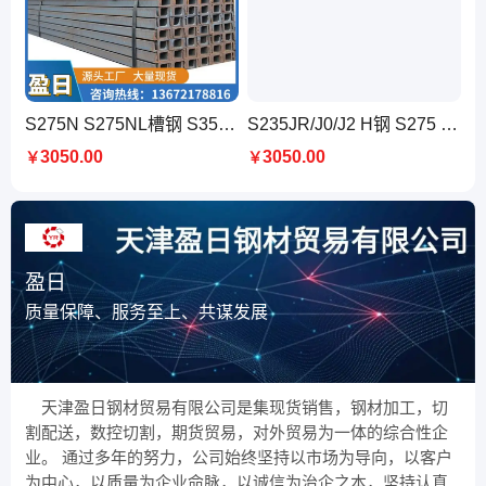
S275N S275NL槽钢 S355N/NL C型钢 镀锌的 不易变形 发货快速
S235JR/J0/J2 H钢 S275 S355JR/J0/J2 h型钢 S450J0 型材厂仓
3050.00
3050.00
￥
￥
盈日
质量保障、服务至上、共谋发展
天津盈日钢材贸易有限公司是集现货销售，钢材加工，切
割配送，数控切割，期货贸易，对外贸易为一体的综合性企
业。 通过多年的努力，公司始终坚持以市场为导向，以客户
为中心，以质量为企业命脉，以诚信为治企之本，坚持认真