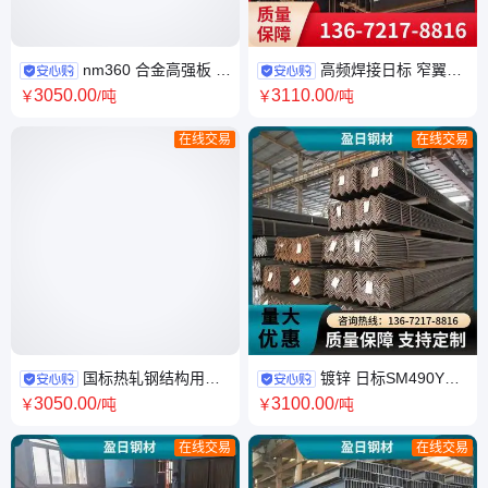
nm360 合金高强板 高
高频焊接日标 窄翼缘
锰耐磨钢板 规格多样可零割 盈
莱钢H钢250*250*9*14 耐腐蚀
3050
.00
3110
.00
￥
/吨
￥
/吨
日
抗高温 盈日
在线交易
在线交易
国标热轧钢结构用
镀锌 日标SM490YB
Q235DH型钢 规格齐全 盈日钢
热轧等边三角铁 不锈钢 建筑结
3050
.00
3100
.00
￥
/吨
￥
/吨
材现货批发 可配送到厂
构 角钢
在线交易
在线交易