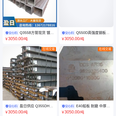
Q355B方管现货 镀锌
Q550D高强度钢板
方矩管 矩形管 方形管 规格全
Q550E高强板激光切割下料特
3050
.00
3050
.00
￥
/吨
￥
/吨
可定轧
厚加工
在线交易
在线交易
盈日供应 Q355DH型
E40船板 耐磨 中厚板
钢低合金结构钢矿山工程厂房
热轧A40板 现货销售盈日钢材
3050
.00
3050
.00
￥
/吨
￥
/吨