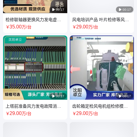

00:17

00:17
检修联轴器更换风力发电虚拟
风电培训产品 叶片检修等风电
实训系统 经久耐用
机组检修模块 类型齐全
35
.00
29
.00
￥
万
/台
￥
万
/台

00:17

00:17
上塔前准备风力发电故障消缺
齿轮箱定检风电机组检修模块
虚拟仿真 规格齐全 大量供应
规格齐全 货源充足
29
.00
29
.00
￥
万
/台
￥
万
/台