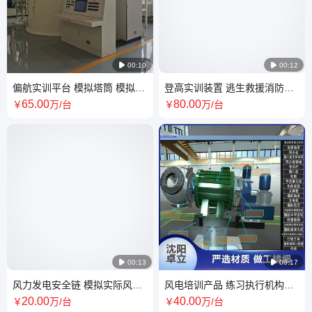

00:10

00:12
偏航实训平台 模拟塔筒 模拟底
登高实训装置 逃生救援消防和
盘 偏航轴承 液压直动制动器
急救爬梯 助爬器免爬器铝合金
65
.00
80
.00
￥
万
/台
￥
万
/台
爬梯

00:13

00:17
风力发电安全链 模拟实际风机
风电培训产品 练习执行机构故
前侧安装板分为机舱轮毂塔基
障风电机组整机虚拟装配软件
20
.00
40
.00
￥
万
/台
￥
万
/台