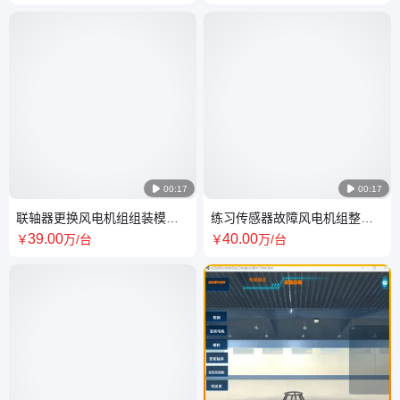
开发

00:17

00:17
联轴器更换风电机组组装模块
练习传感器故障风电机组整机
优质商家 售后完善
虚拟装配软件开发 全国可发
39
.00
40
.00
￥
万
/台
￥
万
/台