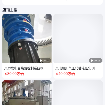
高效完成电路连接。
店铺主推

00:10

00:11
风力发电变桨距控制系统模拟
风电机组气压代替液压实训系
实验平台 变桨实训平台
统 电气回路接线 回路调试
80
.00
40
.00
￥
万
/台
￥
万
/台