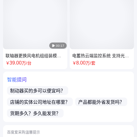

00:17
联轴器更换风电机组组装模块
电蓄热云端监控系统 支持光纤
优质商家 品质过硬
网线 WIFI GPRS等多种通讯方
39
.00
8
.00
￥
万
/台
￥
万
/套
式
智能提问
制动器
买的多可以便宜吗？
店铺的实体公司地址在哪里？
产品都能外省发货吗？
货期多久？多久能发货？
买了店铺商品之后售后有保障吗？
百度爱采购温馨提示
商品都可以开发票吗？
请问店家是生产厂家吗？