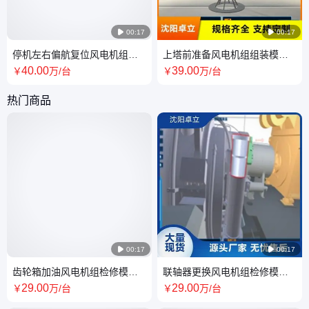

00:17

00:17
停机左右偏航复位风电机组集
上塔前准备风电机组组装模块
群运行SCADA系统 造型美观
长期供应 品质过硬
40
.00
39
.00
￥
万
/台
￥
万
/台
热门商品

00:17

00:17
齿轮箱加油风电机组检修模块
联轴器更换风电机组检修模块
类型齐全 大量供应
按需定制 品质保证
29
.00
29
.00
￥
万
/台
￥
万
/台