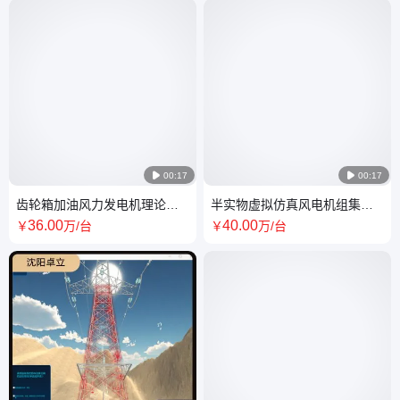

00:17

00:17
齿轮箱加油风力发电机理论学
半实物虚拟仿真风电机组集群
习模块 款式齐全 售后完善
运行SCADA系统 造型美观
36
.00
40
.00
￥
万
/台
￥
万
/台