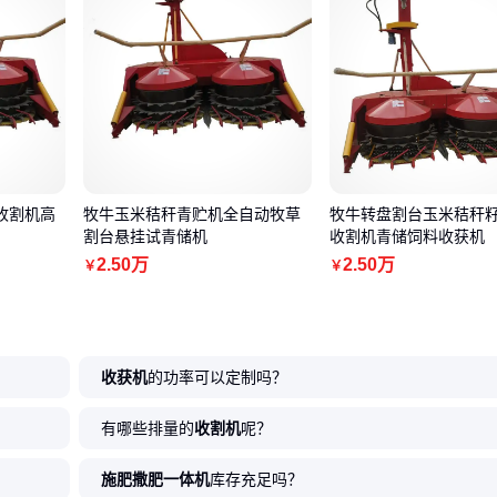
收割机高
牧牛玉米秸秆青贮机全自动牧草
牧牛转盘割台玉米秸秆
割台悬挂试青储机
收割机青储饲料收获机
2
.50
万
2
.50
万
￥
￥
收获机
的功率可以定制吗？
有哪些排量的
收割机
呢？
施肥撒肥一体机
库存充足吗？