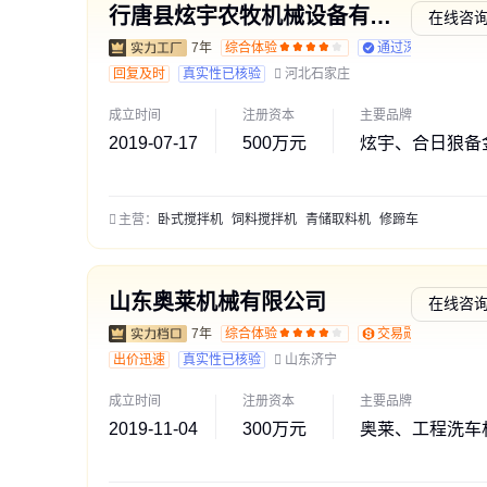
行唐县炫宇农牧机械设备有限公司
在线咨
7年
综合体验
通过深度核验
回复及时
真实性已核验
河北石家庄
成立时间
注册资本
主要品牌
2019-07-17
500万元
炫宇、合日狼备
主营：
卧式搅拌机
饲料搅拌机
青储取料机
修蹄车
山东奥莱机械有限公司
在线咨
7年
综合体验
交易勋章L1
出价迅速
真实性已核验
山东济宁
成立时间
注册资本
主要品牌
2019-11-04
300万元
奥莱、工程洗车