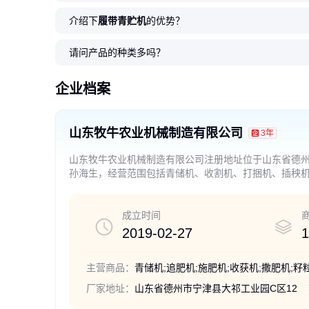
介绍下
履带青贮机
的优势？
牧牛玉米秸秆青储机青饲料收获
拖拉机背负式青储机圆盘割台收
牧牛圆盘式割台新型多功能青储
牧牛青饲料收获机双圆盘式割台
养殖户专用青储机小型牧草青贮
圆盘割台轮式青储机 
牧牛圆盘式青储机青饲
大型青储机割台 农牧
履带圆盘割台青储机玉
牧牛轮式转盘割台拖拉
机拖拉机背负式割台
割青储黄储青贮机
机青饲料收获机拖拉机背负式青
自走式青储机
机拖拉机加装圆盘割台
青饲料收获机
专业青储割台
割设备生产厂家 支持定
贮机自走式青饲料收获
青储机青饲料收获机
请问产品的种类多吗？
贮机
2
2
2
2
2
.50
.50
.50
.50
.50
万
万
万
万
万
2
2
1
2
2
.50
.50
.70
.50
.50
万
万
万
万
万
￥
￥
￥
￥
￥
￥
￥
￥
￥
￥
企业档案
山东牧牛农业机械制造有限公司
3年
山东牧牛农业机械制造有限公司注册地址位于山东省德州
孙海生，经营范围包括青储机、收割机、打捆机、插秧
的进出口业务。（依法须经批准的项目，经相关部门批
成立时间
2019-02-27
1
主营商品：
厂家地址：
山东省德州市宁津县大祁工业园C区12