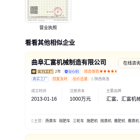
营业执照
看看其他相似企业
曲阜汇富机械制造有限公司
在线咨
2年
综合体验
通过深
真实工厂
回复及时
出价迅速
陕西商洛
成立时间
注册资本
主要品牌
2013-01-16
1000万元
汇富、汇富机
主营：
扬粪车
抛肥车
三轮车
施肥机
抛粪机
撒肥机
撒粪机