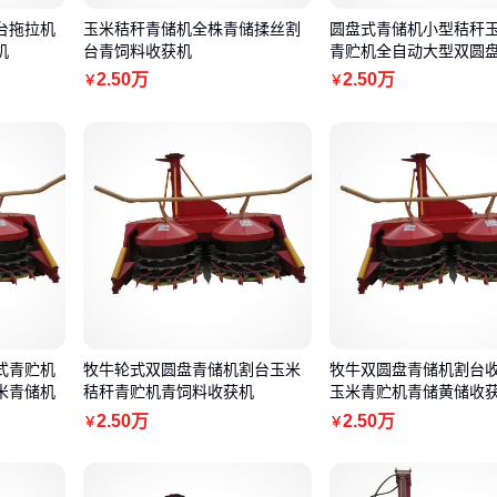
台拖拉机
玉米秸秆青储机全株青储揉丝割
圆盘式青储机小型秸秆
机
台青饲料收获机
青贮机全自动大型双圆
2
.50
万
2
.50
万
￥
￥
式青贮机
牧牛轮式双圆盘青储机割台玉米
牧牛双圆盘青储机割台
米青储机
秸秆青贮机青饲料收获机
玉米青贮机青储黄储收
2
.50
万
2
.50
万
￥
￥