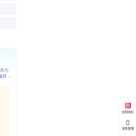
草牧草青
饲料小麦
圆盘青饲
获机牧牛
机
收获机
机
型青储机
代表为
关产品
展开
全网询价
消息管理