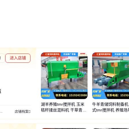
询
进入店铺
度核验
械
湖羊养殖tmr搅拌机 玉米
牛羊青储饲料制备机
秸秆揉丝混料机 干草青草
式tmr搅拌机 养殖场
扬粪机
可互换顺肥机
双圆盘甩肥机
牛羊粪肥扬肥机
干粪湿粪有机肥
撒肥散粪
店铺档案
青储拌草机
拌料机