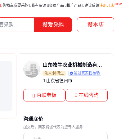
购物车
我要采购
我有货源
会员产品
推广产品
建议反馈
注册开店
搜爱采购
搜本店
山东牧牛农业机械制造有限公司
法人:孙海生
通过真实性核验
山东省德州市
直联老板
在线咨询
沟通底价
提交后，商家将派代表为您专人服务