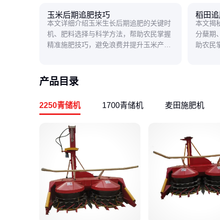
玉米后期追肥技巧
稻田追
本文详细介绍玉米生长后期追肥的关键时
本文揭
机、肥料选择与科学方法，帮助农民掌握
分蘖期
精准施肥技巧，避免浪费并提升玉米产量
助农民
与品质。
与品质
产品目录
2250青储机
1700青储机
麦田施肥机