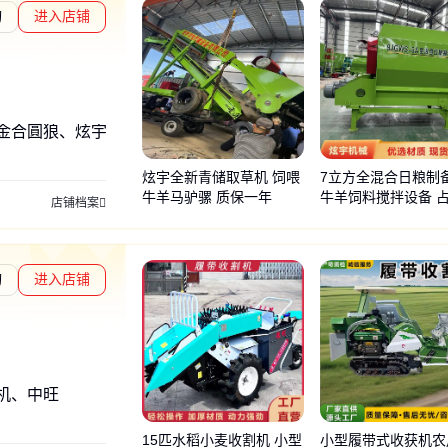
询
进入店铺
金合圓狼、炫宇机械
炫宇全新青储取草机 饲喂
7立方全混合日粮制
牛羊马驴骡 质保一年
牛羊饲料搅拌设备 
店铺档案
积小 省空间
询
进入店铺
通过深度核验
机、中旺
15匹水稻小麦收割机 小型
小型履带式收获机农