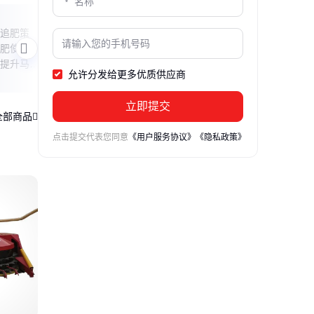
桃子追肥全攻略
玉米
追肥策
本文揭秘桃子追肥的科学方法，从有机肥
本文
肥使用技
与化肥的搭配使用到不同生长阶段的施肥
从有
提升马蹄
技巧，教你如何通过合理施肥种出又大又
段的
允许分发给更多优质供应商
甜的桃子。
立即提交
全部商品
点击提交代表您同意
《用户服务协议》
《隐私政策》