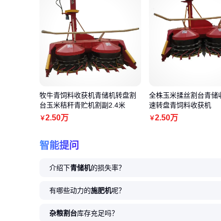
牧牛青饲料收获机青储机转盘割
全株玉米揉丝割台青储
台玉米秸秆青贮机割副2.4米
速转盘青饲料收获机
2
.50
万
2
.50
万
￥
￥
智能提问
介绍下
青储机
的损失率？
有哪些动力的
施肥机
呢？
杂粮割台
库存充足吗？