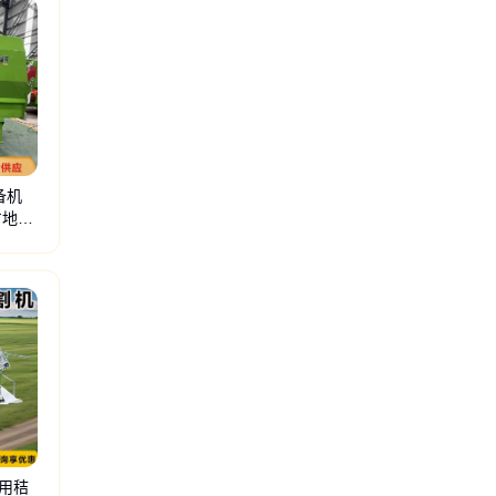
备机
占地面
用秸