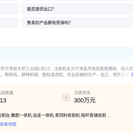
能否提供出口？
牧牛割刀式
料收获机
养殖青贮收
米秸秆青
机背负式
牧牛多功能青储机青饲料收获机
牧牛青储机高效收割操作灵活籽
牧牛圆盘式青储机割台青储玉米
履带式圆盘青储机玉米秸秆粉碎
玉米秸秆青储机割台稻
秸秆回收机 养殖用青贮
拖拉机式青储机割台双
拖拉机悬挂式青饲料收
制
机机
双圆盘割台履带青贮机
粒破碎割台秸秆牧草双圆盘收割
秸秆收割机的厂家
青贮机大型青饲料收获机
饲料收获机履带式青贮
秸收割机 玉米青储牧草
料收割机青储黄储收获
圆盘式割台 国补产品大
售卖的产品都有质保吗？
机
2
2
2
2
.50
.50
.50
.50
万
万
万
万
2
2
2
2
.50
.50
.50
.50
万
万
万
万
￥
￥
￥
￥
￥
￥
￥
￥
市宁津县大祁工业园C区12，注册机关为宁津县市场监督管理局，法人
机、粉碎机、耕种机械、脱粒清选机、农业机械的生产、加工、销售及相
准后方可开展经营活动）
商品数量
注册资本
13
300万元
青储机;追肥机;施肥机;收获机;撒肥机;籽粒割台;撒肥一体机;自走一体机;青饲料收割机;秸秆青储收割机;玉米秸秆青贮机;玉米秸秆收割机
查看地图