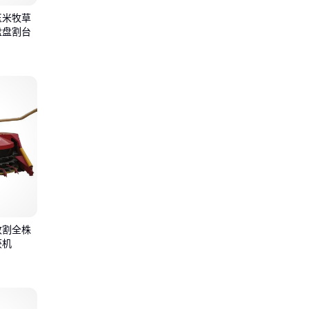
玉米牧草
盘盘割台
收割全株
获机