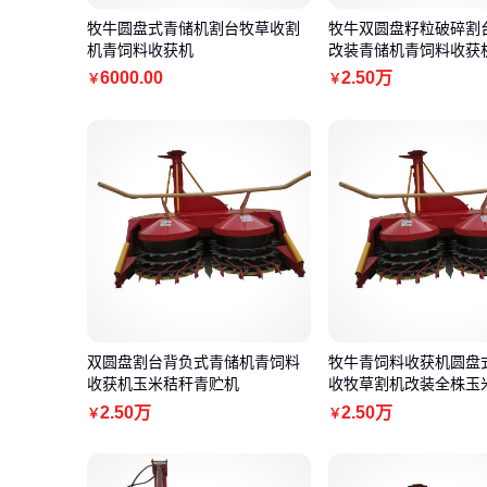
牧牛圆盘式青储机割台牧草收割
牧牛双圆盘籽粒破碎割
机青饲料收获机
改装青储机青饲料收获
6000
.00
2
.50
万
￥
￥
双圆盘割台背负式青储机青饲料
牧牛青饲料收获机圆盘
收获机玉米秸秆青贮机
收牧草割机改装全株玉
2
.50
万
2
.50
万
￥
￥