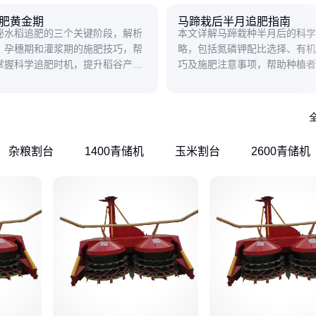
肥黄金期
马蹄栽后半月追肥指南
秘水稻追肥的三个关键阶段，解析
本文详解马蹄栽种半月后的科学
、孕穗期和灌浆期的施肥技巧，帮
略，包括氮磷钾配比选择、有机
掌握科学追肥时机，提升稻谷产量
巧及施肥注意事项，帮助种植者
。
品质与产量。
杂粮割台
1400青储机
玉米割台
2600青储机