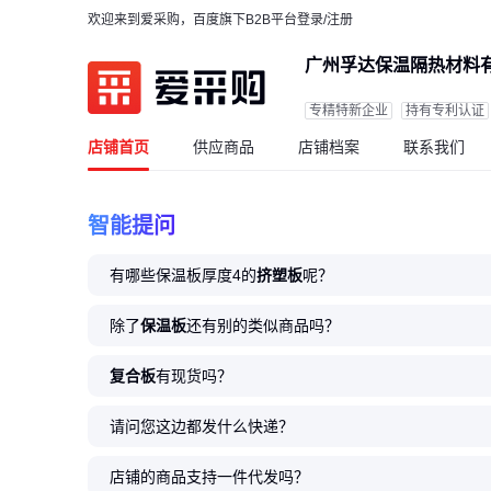
欢迎来到爱采购，百度旗下B2B平台
登录/注册
广州孚达保温隔热材料
专精特新企业
持有专利认证
店铺首页
供应商品
店铺档案
联系我们
智能提问
有哪些保温板厚度4的
挤塑板
呢？
除了
保温板
还有别的类似商品吗？
复合板
有现货吗？
请问您这边都发什么快递？
店铺的商品支持一件代发吗？