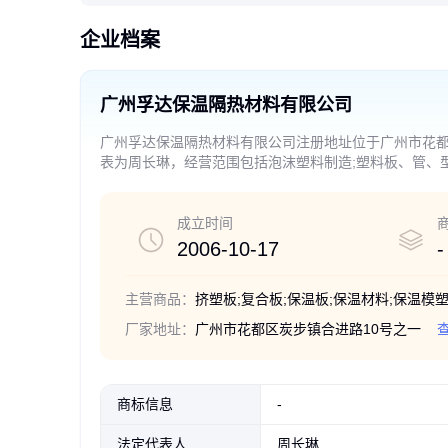
企业档案
广州孚达保温隔热材料有限公司
广州孚达保温隔热材料有限公司注册地址位于广州市花都
表为周长琳，经营范围包括泡沫塑料制造;塑料板、管、型
材料制造;建筑、家具用金属配件制造;塑料粒料制造;技
批类商品除外）;货物进出口（专营专控商品除外）;建筑
成立时间
2006-10-17
-
主营商品：
挤塑板;复合板;保温板;保温材料;保温模
厂家地址：
广州市花都区炭步镇合进路10号之一
商标信息
-
法定代表人
周长琳