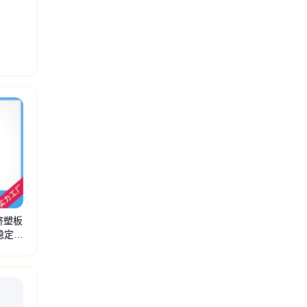
挤塑板
稳定