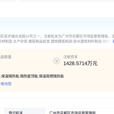
区炭步镇合进路10号之一，注册机关为广州市花都区市场监督管理局，
材制造;生产砂浆;橡胶制品批发;建筑模板制造;防水建筑材料制造;隔热和
术进出口;轻质建筑材料制造;水泥制品制造;塑料制品批发;商品批发贸易（
工程后期装饰、装修和清理;室内装饰、装修;建筑劳务分包;
商品数量
注册资本
1428.5714万元
塑;保温隔热板;隔热屋顶板;保温阻燃隔热板
查看地图
登记机关
广州市花都区市场监督管理局