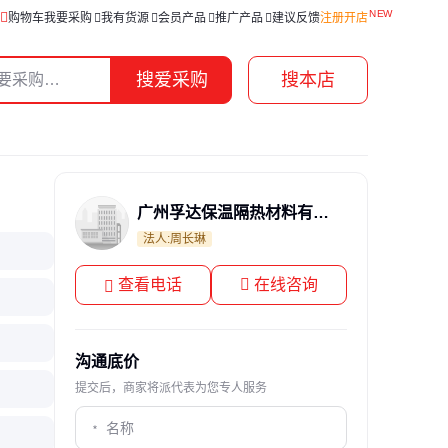
购物车
我要采购
我有货源
会员产品
推广产品
建议反馈
注册开店
搜爱采购
搜本店
广州孚达保温隔热材料有限公司
法人:周长琳
查看电话
在线咨询
沟通底价
提交后，商家将派代表为您专人服务