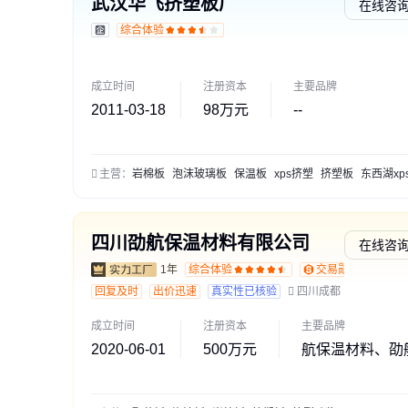
武汉华飞挤塑板厂
在线咨
综合体验
成立时间
注册资本
主要品牌
2011-03-18
98万元
--
主营：
岩棉板
泡沫玻璃板
保温板
xps挤塑
挤塑板
东西湖xps挤塑
四川劭航保温材料有限公司
在线咨
1年
综合体验
交易勋章L1
回复及时
出价迅速
真实性已核验
四川成都
成立时间
注册资本
主要品牌
2020-06-01
500万元
航保温材料、劭