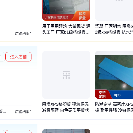
用于民用建筑 大量现货 源
坚凝 厂家销售 阻燃b
头工厂 厂家b1级挤塑板阻
2级xps挤塑板 抗水
店铺档案
燃板 坚凝
等性能好
询
进入店铺
阻燃XPS挤塑板 建筑保温
防潮定制 高密度XP
减震隔音 白色硬质平板状
板 耐用性强 冷链保
凝土
保温新材
地暖保温
墙体材料
隧道填充
垫层材料
轻质材料
轻质建材
轻质
店铺档案