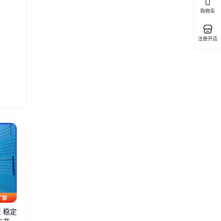
购物车
注册开店
泡沫板
地暖eps
防火xps
阻燃板
保温eps
xps供应商
阻燃防火
eps聚苯板
回填
 稳定