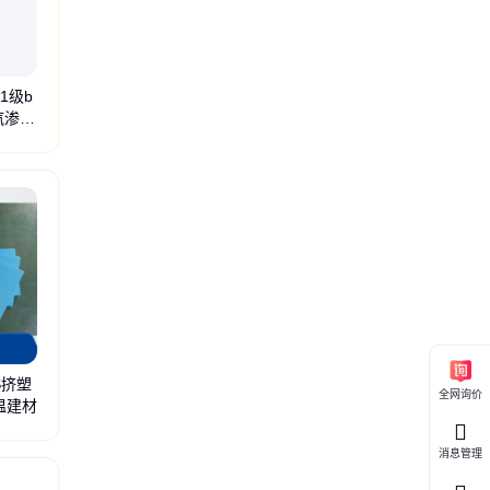
1级b
汽渗透
S挤塑
全网询价
温建材
隔墙
冷库保温
保温材料
墙体保温
新型材料
工业包装
袋装罐车
高密度板材
多
消息管理