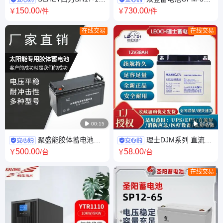
12V17AH免维护铅酸阀控密封
阀控式铅酸UPS/EPS电源机房
150
.00
730
.00
￥
/件
￥
/件
式蓄电池
应急直流屏
在线交易
在线交易

00:15

00:05
聚盛能胶体蓄电池
理士DJM系列 直流屏
12V80AH太阳能专用 胶 体免维
UPS电源外接专用12V铅酸免维
500
.00
58
.00
￥
/台
￥
/台
护阀控密封式 蓄 电 池
护蓄电池
在线交易