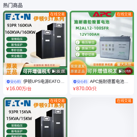
讯用
热门商品
在线交易
在线交易

00:15

00:15
伊顿UPS电源EATON
APC施耐德蓄电池
93E 系列 160KVA大型功率全
M2AL12-100SFR 密封铅酸电
16
.00
870
.00
￥
万
/台
￥
/只
系列
瓶 12V100AH不间断电源
在线交易
在线交易