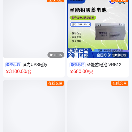
在线交易
在线交易

00:15

00:15
滨力UPS电源
圣能蓄电池 VRB120-
3C10KS 在线式 10KVA/9KW
12 免维护铅酸电池
3100
.00
680
.00
￥
/台
￥
/只
三进单出外接电池
12V120AH/10HR 机房UPS电
源用
在线交易
在线交易