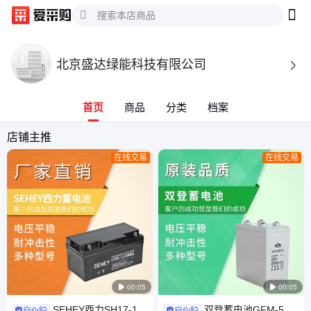
北京盛达绿能科技有限公司

首页
商品
分类
档案
店铺主推
在线交易
在线交易

00:05

00:05
SEHEY西力SH17-12
双登蓄电池GFM-500