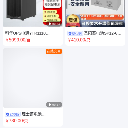

00:34

00:50
科华UPS电源YTR1110
圣阳蓄电池SP12-65
10KVA/9KW电力调度金融数据
12V65AH直流屏 基站储能 应急
5099
.00
410
.00
￥
/台
￥
/只
中心教育系统
照明 UPS电源
在线交易

00:37
理士蓄电池
12V120AH DJM12-120S铅酸
730
.00
￥
/只
电瓶太阳能直流屏UPSEPS通