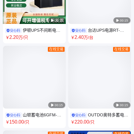

00:15

00:15
伊顿UPS不间断电源
台达UPS电源RT-
93T93PR三相电15KVA可出口
20K3P 支持三进单出 三进三出
2
.20
2
.40
￥
万
/只
￥
万
/台
93T 15kVA 单主机
20kva满载20kw DC192v
在线交易
在线交易

00:15

00:15
山顿蓄电池6GFM-18
OUTDO奥特多蓄电池
12V18AH 阀控式铅酸UPS电源
OT24-12阀控铅酸12V24AH机
150
.00
220
.00
￥
/只
￥
/只
机房照明通讯发电机
房UPS电源