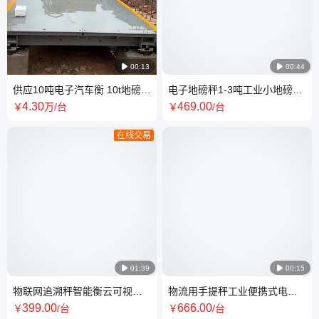

00:13

00:44
供应10吨电子汽车衡 10t地磅厂
电子地磅秤1-3吨工业小地磅称
家 亚津衡器20年品牌
工厂平台秤1吨2吨3吨
4
.30
469
.00
￥
万
/台
￥
/台
在线交易

01:39

00:15
物联网追溯秤智能衡云可视秤
物流用手提秤工业便携式电子
食堂溯源电子秤 食材采购验收
台秤200kg 小型蓝牙货物秤
399
.00
666
.00
￥
/台
￥
/台