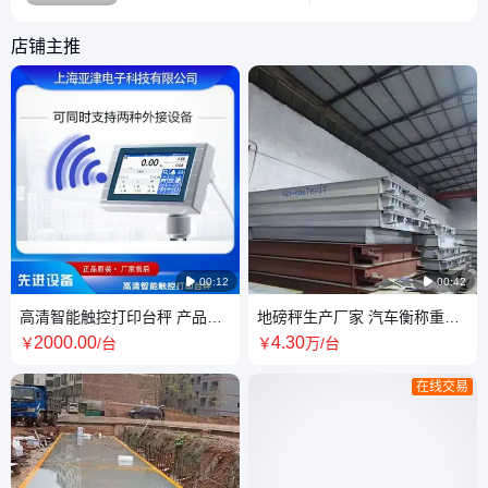
20年专注称重设备领域
准确。
客户遍布中南亚海外市
店铺主推
场， 超5000平方专业化
办公基地 ，近10000平
方大型合作生产车间 ，
拥有自主研发团队 源头
供应商。 专注工业电子
称重设备、自动化设备、
非

00:12

00:42
高清智能触控打印台秤 产品款
地磅秤生产厂家 汽车衡称重系
式齐全,一站式采购
统安装 亚津20年衡器品牌
2000
.00
4
.30
￥
/台
￥
万
/台
在线交易