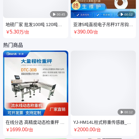

00:45

00:12
地磅厂家 批发100吨 120吨防
亚津5吨直视电子吊秤3T吊钩秤
爆电子汽车衡 无人值守称重系
10吨吊磅 可无线手持仪表1t配
5
.30
390
.00
￥
万
/台
￥
/台
统
大屏幕
热门商品

00:12
在线分选 高精度动态检重秤 高
YJ-HM14L柱式称重传感器_料
速动态分选 实时数据反馈
斗秤传感器 产品款式齐全,一站
1699
.00
2000
.00
￥
/台
￥
/台
式采购