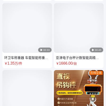

00:33

00:45
环卫车称重器 车载智能称重系
亚津电子台秤计数智能高精度
统 垃圾转运场用
不锈钢带打印快递秤工业仓库
1
.35
1666
.00
￥
万
/件
￥
/台
货物秤
在线交易