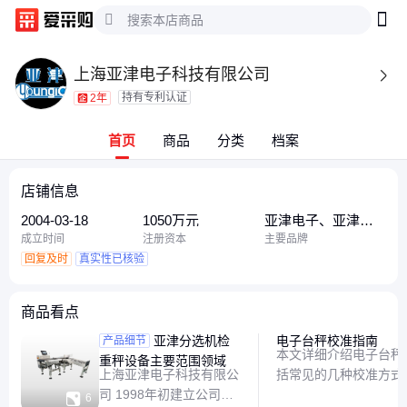
上海亚津电子科技有限公司

持有专利认证
2年
首页
商品
分类
档案
店铺信息
2004-03-18
1050万元
亚津电子、亚津、
亚津电子科技
成立时间
注册资本
主要品牌
回复及时
真实性已核验
商品看点
亚津分选机检
电子台秤校准指南
产品细节
本文详细介绍电子台秤
重秤设备主要范围领域
上海亚津电子科技有限公
括常见的几种校准方式
司 1998年初建立公司，
帮助用户轻松掌握校准

6