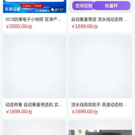

00:12
SCS防爆电子小地磅 亚津产品
自动重量筛选 流水线动态称重
款式齐全,一站式采购
机 亚津智能系统 支持定制 高效
2000
.00
1699
.00
￥
/台
￥
/台
精准
动态称重 自动重量筛选机 实时
流水线高效助手 高速动态检重
数据反馈 高效精准分选
秤 实时称重精准把控
1699
.00
1699
.00
￥
/台
￥
/台