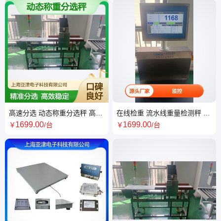
高速分选 动态称重分选秤 高精
在线检重 流水线重量检测秤 实
度计量 高效稳定分选设备
时重量监控 重量异常报警
1699
.00
1699
.00
￥
/台
￥
/台