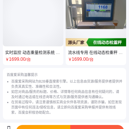
实时监控 动态重量检测系统 高
流水线专用 在线动态检重秤 生
精度分拣 流水线集成
产线专用 高精度计量
1699
.00
1699
.00
￥
/台
￥
/台
百度爱采购温馨提示
百度爱采购网站为B2B垂直搜索引擎。以上信息由货源/服务提供者提供并
负责其真实性、准确性和合法性。
如您对商品/服务的标题、价格、详情等任何商品信息有任何疑问的，请
及时通过电话或在线咨询等方式与货源/服务提供者沟通确认。
在贸易过程中，请注意谨慎核实商业伙伴各项资源，谨防诈骗，如您发现
页面中有任何违法/侵权信息，请立即向百度爱采购举报并提供有效线
索，百度会积极协助配合。